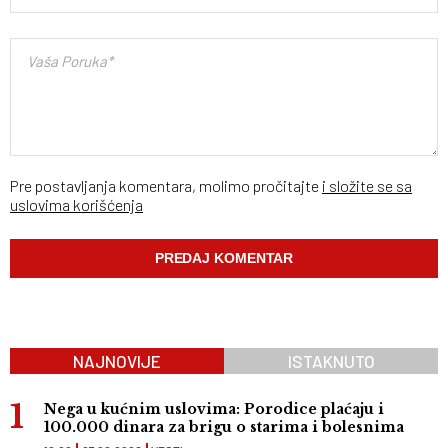
Pre postavljanja komentara, molimo pročitajte
i složite se sa
uslovima korišćenja
NAJNOVIJE
ISTAKNUTO
Nega u kućnim uslovima: Porodice plaćaju i
100.000 dinara za brigu o starima i bolesnima