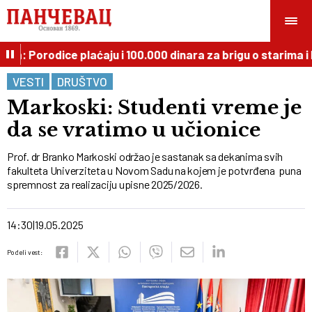
: Porodice plaćaju i 100.000 dinara za brigu o starima i b
VESTI
DRUŠTVO
Markoski: Studenti vreme je
da se vratimo u učionice
Prof. dr Branko Markoski održao je sastanak sa dekanima svih
fakulteta Univerziteta u Novom Sadu na kojem je potvrđena puna
spremnost za realizaciju upisne 2025/2026.
14:30
19.05.2025
Podeli vest: