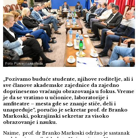
Foto:Pokrajinska vlada
„Pozivamo buduće studente, njihove roditelje, ali i
sve članove akademske zajednice da zajedno
doprinesemo vraćanju obrazovanja u fokus. Vreme
je da se vratimo u učionice, laboratorije i
amfiteatre – mesta gde se znanje stiče, deli i
unapređuje“, poručio je sekretar prof. dr Branko
Markoski, pokrajinski sekretar za visoko
obrazovanje i nauku.
Naime, prof. dr Branko Markoski održao je sastanak