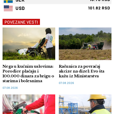
USD
101.82 RSD
POVEZANE VESTI
Nega u kućnim uslovima:
Računica za povraćaj
Porodice plaćaju i
akcize na dizel: Evo šta
100.000 dinara za brigu o
kažu iz Ministarstva
starima i bolesnima
07.08.2026
07.08.2026