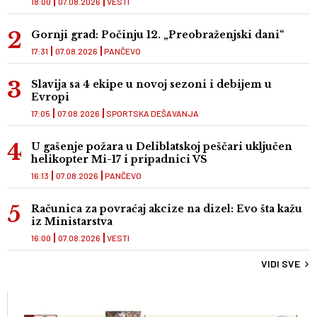
18:00
07.08.2026
VESTI
Gornji grad: Počinju 12. „Preobraženjski dani“
17:31
07.08.2026
PANČEVO
Slavija sa 4 ekipe u novoj sezoni i debijem u
Evropi
17:05
07.08.2026
SPORTSKA DEŠAVANJA
U gašenje požara u Deliblatskoj peščari uključen
helikopter Mi-17 i pripadnici VS
16:13
07.08.2026
PANČEVO
Računica za povraćaj akcize na dizel: Evo šta kažu
iz Ministarstva
16:00
07.08.2026
VESTI
VIDI SVE