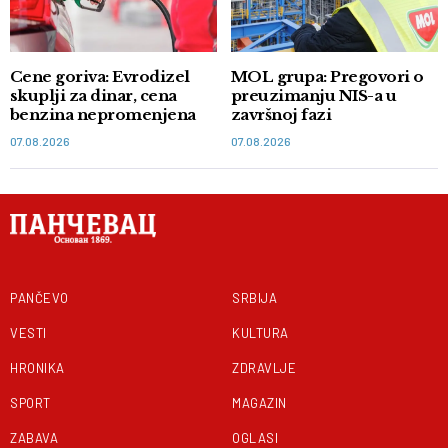
Cene goriva: Evrodizel
MOL grupa: Pregovori o
skuplji za dinar, cena
preuzimanju NIS-a u
benzina nepromenjena
završnoj fazi
07.08.2026
07.08.2026
PANČEVO
SRBIJA
VESTI
KULTURA
HRONIKA
ZDRAVLJE
SPORT
MAGAZIN
ZABAVA
OGLASI