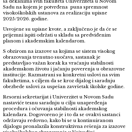
sa dekanima svih fakulteta Univerziteta u Novom
Sadu na kojem je potvrđena puna spremnost
visokoškolskih ustanova za realizaciju upisne
2025/2026. godine.
Usvojene su upisne kvote, a zaključeno je da će se
prijemni ispiti održati u skladu sa predviđenim
planom i akademskim kalendarom.
S obzirom na izazove sa kojima se sistem visokog
obrazovanja trenutno suočava, sastanak je
predstavljao važan korak ka vraćanju stabilnosti
akademskom životu i jačanju poverenja u obrazovne
institucije. Razmatrani su konkretni uslovi na svim
fakultetima, s ciljem da se kroz dijalog i saradnju
obezbede uslovi za uspešan završetak školske godine.
Resorni sekretarijat i Univerzitet u Novom Sadu
nastaviće tesnu saradnju u cilju unapređenja
procedura i očuvanja stabilnosti akademskog
kalendara. Dogovoreno je i to da se ovakvi sastanci
održavaju redovno, kako bi se u kontinuiranom
dijalogu pronalazila konstruktivna rešenja za izazove