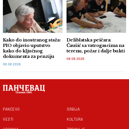
Kako do inostranog staža:
Deliblatska peščara:
PIO objavio uputstvo
Čaušić sa vatrogascima na
kako do ključnog
terenu, požar i dalje bukti
dokumenta za penziju
08.08.2026
08.08.2026
PANČEVO
SRBIJA
VESTI
KULTURA