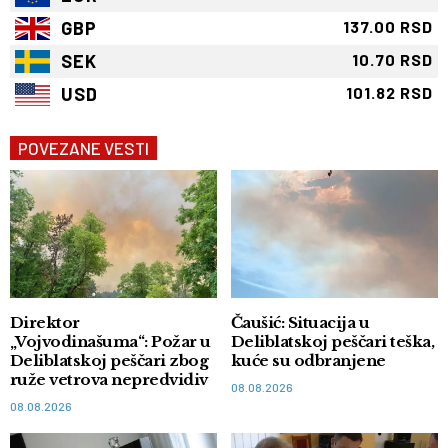
GBP
137.00 RSD
SEK
10.70 RSD
USD
101.82 RSD
POVEZANE VESTI
Direktor
Čaušić: Situacija u
„Vojvodinašuma“: Požar u
Deliblatskoj peščari teška,
Deliblatskoj peščari zbog
kuće su odbranjene
ruže vetrova nepredvidiv
08.08.2026
08.08.2026