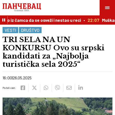
 iz čamca da se osveži i nestao u reci
22:07
Muškarac 
VESTI
DRUŠTVO
TRI SELA NA UN
KONKURSU Ovo su srpski
kandidati za „Najbolja
turistička sela 2025“
16:00
26.05.2025
Podeli vest: