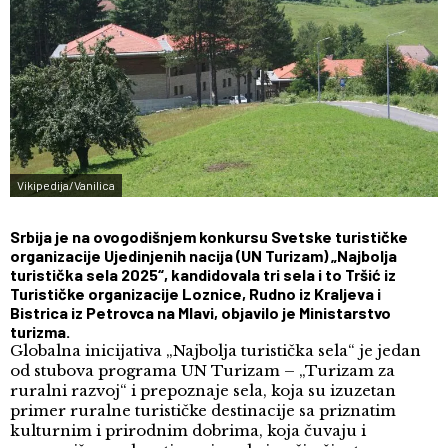
Vikipedija/Vanilica
Srbija je na ovogodišnjem konkursu Svetske turističke
organizacije Ujedinjenih nacija (UN Turizam) „Najbolja
turistička sela 2025“, kandidovala tri sela i to Tršić iz
Turističke organizacije Loznice, Rudno iz Kraljeva i
Bistrica iz Petrovca na Mlavi, objavilo je Ministarstvo
turizma.
Globalna inicijativa „Najbolja turistička sela“ je jedan
od stubova programa UN Turizam – „Turizam za
ruralni razvoj“ i prepoznaje sela, koja su izuzetan
primer ruralne turističke destinacije sa priznatim
kulturnim i prirodnim dobrima, koja čuvaju i