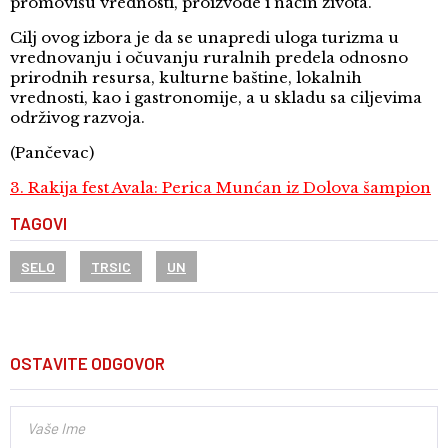
promovišu vrednosti, proizvode i način života.
Cilj ovog izbora je da se unapredi uloga turizma u
vrednovanju i očuvanju ruralnih predela odnosno
prirodnih resursa, kulturne baštine, lokalnih
vrednosti, kao i gastronomije, a u skladu sa ciljevima
održivog razvoja.
(Pančevac)
3. Rakija fest Avala: Perica Munćan iz Dolova šampion
TAGOVI
SELO
TRSIC
UN
OSTAVITE ODGOVOR