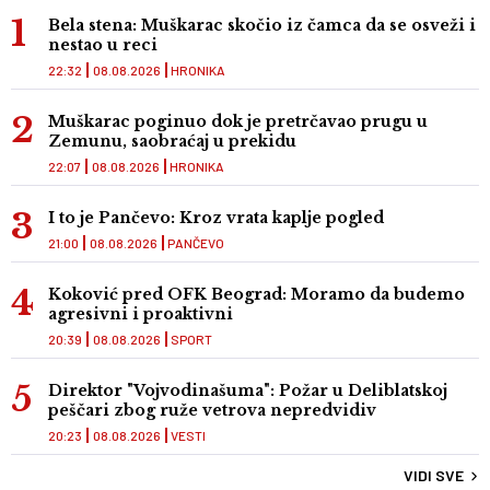
Bela stena: Muškarac skočio iz čamca da se osveži i
nestao u reci
22:32
08.08.2026
HRONIKA
Muškarac poginuo dok je pretrčavao prugu u
Zemunu, saobraćaj u prekidu
22:07
08.08.2026
HRONIKA
I to je Pančevo: Kroz vrata kaplje pogled
21:00
08.08.2026
PANČEVO
Koković pred OFK Beograd: Moramo da budemo
agresivni i proaktivni
20:39
08.08.2026
SPORT
Direktor "Vojvodinašuma": Požar u Deliblatskoj
peščari zbog ruže vetrova nepredvidiv
20:23
08.08.2026
VESTI
VIDI SVE