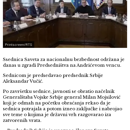
Printscreen/RTS
Ssednica Saveta za nacionalnu bezbednost održana je
danas u zgradi Predsedništva na Andrićevom vencu.
Sednicom je predsedavao predsednik Srbije
Aleksandar Vučić.
Po završetku sednice, javnosti se obratio načelnik
Generalštaba Vojske Srbije general Milan Mojsilović
koji je odmah na početku obraćanja rekao da je
sednica potrajala a potom izneo zaključke i nabrojao
sve teme o kojima je državni vrh razgovarao iza
zatvorenih vrata.