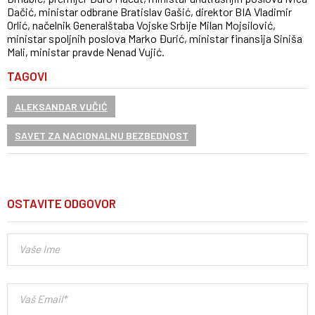
Dačić, ministar odbrane Bratislav Gašić, direktor BIA Vladimir
Orlić, načelnik Generalštaba Vojske Srbije Milan Mojsilović,
ministar spoljnih poslova Marko Đurić, ministar finansija Siniša
Mali, ministar pravde Nenad Vujić.
TAGOVI
ALEKSANDAR VUČIĆ
SAVET ZA NACIONALNU BEZBEDNOST
OSTAVITE ODGOVOR