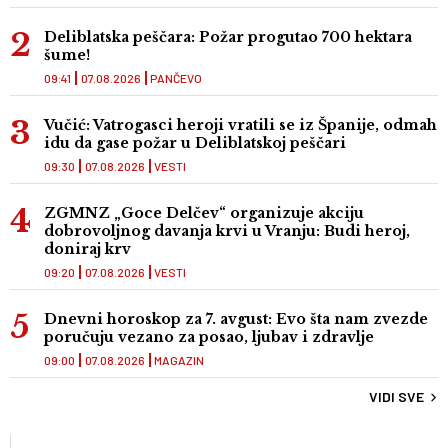
Deliblatska peščara: Požar progutao 700 hektara
šume!
09:41
07.08.2026
PANČEVO
Vučić: Vatrogasci heroji vratili se iz Španije, odmah
idu da gase požar u Deliblatskoj peščari
09:30
07.08.2026
VESTI
ZGMNZ „Goce Delčev“ organizuje akciju
dobrovoljnog davanja krvi u Vranju: Budi heroj,
doniraj krv
09:20
07.08.2026
VESTI
Dnevni horoskop za 7. avgust: Evo šta nam zvezde
poručuju vezano za posao, ljubav i zdravlje
09:00
07.08.2026
MAGAZIN
VIDI SVE