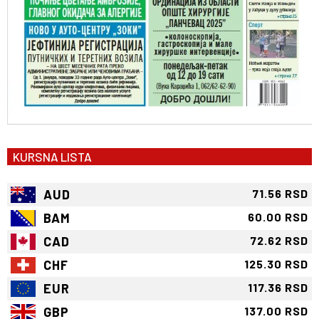
KURSNA LISTA
AUD
71.56 RSD
BAM
60.00 RSD
CAD
72.62 RSD
CHF
125.30 RSD
EUR
117.36 RSD
GBP
137.00 RSD