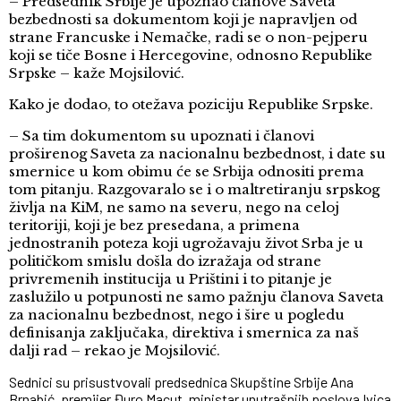
– Predsednik Srbije je upoznao članove Saveta
bezbednosti sa dokumentom koji je napravljen od
strane Francuske i Nemačke, radi se o non-pejperu
koji se tiče Bosne i Hercegovine, odnosno Republike
Srpske – kaže Mojsilović.
Kako je dodao, to otežava poziciju Republike Srpske.
– Sa tim dokumentom su upoznati i članovi
proširenog Saveta za nacionalnu bezbednost, i date su
smernice u kom obimu će se Srbija odnositi prema
tom pitanju. Razgovaralo se i o maltretiranju srpskog
življa na KiM, ne samo na severu, nego na celoj
teritoriji, koji je bez presedana, a primena
jednostranih poteza koji ugrožavaju život Srba je u
političkom smislu došla do izražaja od strane
privremenih institucija u Prištini i to pitanje je
zaslužilo u potpunosti ne samo pažnju članova Saveta
za nacionalnu bezbednost, nego i šire u pogledu
definisanja zaključaka, direktiva i smernica za naš
dalji rad – rekao je Mojsilović.
Sednici su prisustvovali predsednica Skupštine Srbije Ana
Brnabić, premijer Đuro Macut, ministar unutrašnjih poslova Ivica