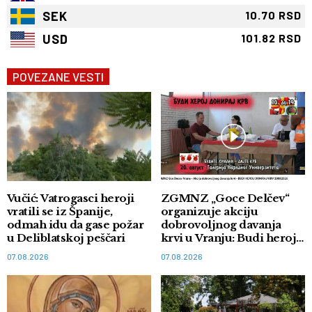
SEK
10.70 RSD
USD
101.82 RSD
POVEZANE VESTI
Vučić: Vatrogasci heroji
ZGMNZ „Goce Delčev“
vratili se iz Španije,
organizuje akciju
odmah idu da gase požar
dobrovoljnog davanja
u Deliblatskoj peščari
krvi u Vranju: Budi heroj,
doniraj krv
07.08.2026
07.08.2026