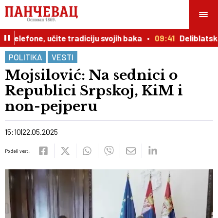
elefone, učite tradiciju svojih baka
09:41
Deliblatska
POLITIKA
VESTI
Mojsilović: Na sednici o
Republici Srpskoj, KiM i
non-pejperu
15:10
22.05.2025
Podeli vest: