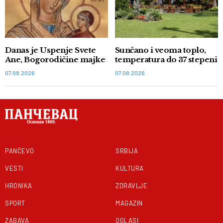
Danas je Uspenje Svete
Sunčano i veoma toplo,
Ane, Bogorodičine majke
temperatura do 37 stepeni
07.08.2026
07.08.2026
PANČEVO
SRBIJA
VESTI
KULTURA
HRONIKA
ZDRAVLJE
SPORT
MAGAZIN
ZABAVA
OGLASI