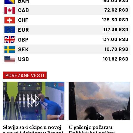
BAM
60.00 RSD
CAD
72.62 RSD
CHF
125.30 RSD
EUR
117.36 RSD
GBP
137.00 RSD
SEK
10.70 RSD
USD
101.82 RSD
POVEZANE VESTI
Slavija sa 4 ekipe u novoj
U gašenje požara u
sezoni i debijem u Evropi
Deliblatskoj peščari