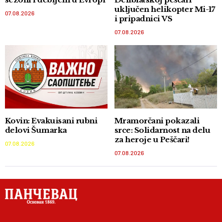
uključen helikopter Mi-17
07.08.2026
i pripadnici VS
07.08.2026
Kovin: Evakuisani rubni
Mramorčani pokazali
delovi Šumarka
srce: Solidarnost na delu
za heroje u Peščari!
07.08.2026
07.08.2026