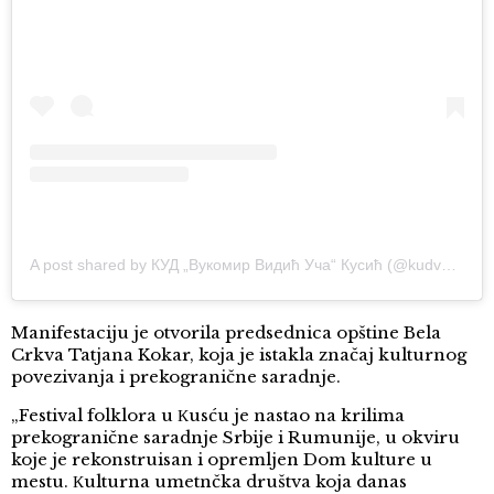
A post shared by КУД „Вукомир Видић Уча“ Кусић (@kudvukomirvidic)
Manifestaciju je otvorila predsednica opštine Bela
Crkva Tatjana Kokar, koja je istakla značaj kulturnog
povezivanja i prekogranične saradnje.
„Festival folklora u Кusću je nastao na krilima
prekogranične saradnje Srbije i Rumunije, u okviru
koje je rekonstruisan i opremljen Dom kulture u
mestu. Кulturna umetnčka društva koja danas