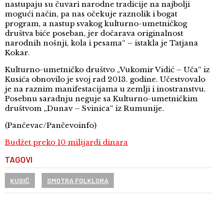
nastupaju su čuvari narodne tradicije na najbolji
mogući način, pa nas očekuje raznolik i bogat
program, a nastup svakog kulturno-umetničkog
društva biće poseban, jer dočarava originalnost
narodnih nošnji, kola i pesama“ – istakla je Tatjana
Kokar.
Kulturno-umetničko društvo „Vukomir Vidić – Uča“ iz
Kusića obnovilo je svoj rad 2013. godine. Učestvovalo
je na raznim manifestacijama u zemlji i inostranstvu.
Posebnu saradnju neguje sa Kulturno-umetničkim
društvom „Dunav – Svinica“ iz Rumunije.
(Pančevac/Pančevoinfo)
Budžet preko 10 milijardi dinara
TAGOVI
KUSIĆ
SMOTRA FOLKLORA