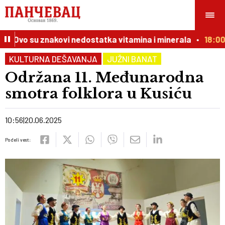
? Ovo su znakovi nedostatka vitamina i minerala
18:00
KULTURNA DEŠAVANJA
JUŽNI BANAT
Održana 11. Međunarodna
smotra folklora u Kusiću
10:56
20.06.2025
Podeli vest: