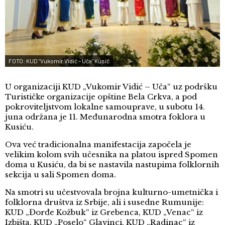
FOTO: KUD "Vukomir Vidić – Uča" Kusić
U organizaciji KUD „Vukomir Vidić – Uča“ uz podršku
Turističke organizacije opštine Bela Crkva, a pod
pokroviteljstvom lokalne samouprave, u subotu 14.
juna održana je 11. Međunarodna smotra foklora u
Kusiću.
Ova već tradicionalna manifestacija započela je
velikim kolom svih učesnika na platou ispred Spomen
doma u Kusiću, da bi se nastavila nastupima folklornih
sekcija u sali Spomen doma.
Na smotri su učestvovala brojna kulturno-umetnička i
folklorna društva iz Srbije, ali i susedne Rumunije:
KUD „Đorđe Kožbuk“ iz Grebenca, KUD „Venac“ iz
Izbišta, KUD „Poselo“ Glavinci, KUD „Radinac“ iz