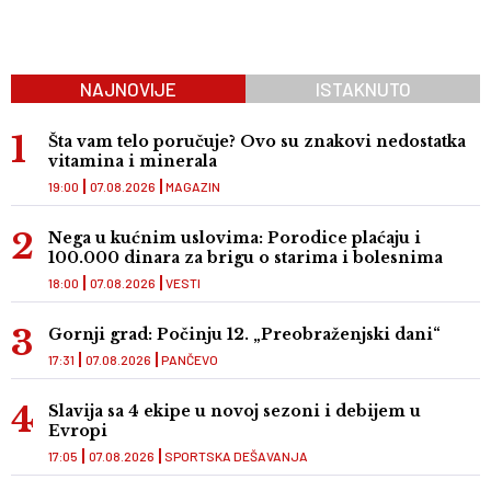
NAJNOVIJE
ISTAKNUTO
Šta vam telo poručuje? Ovo su znakovi nedostatka
vitamina i minerala
19:00
07.08.2026
MAGAZIN
Nega u kućnim uslovima: Porodice plaćaju i
100.000 dinara za brigu o starima i bolesnima
18:00
07.08.2026
VESTI
Gornji grad: Počinju 12. „Preobraženjski dani“
17:31
07.08.2026
PANČEVO
Slavija sa 4 ekipe u novoj sezoni i debijem u
Evropi
17:05
07.08.2026
SPORTSKA DEŠAVANJA