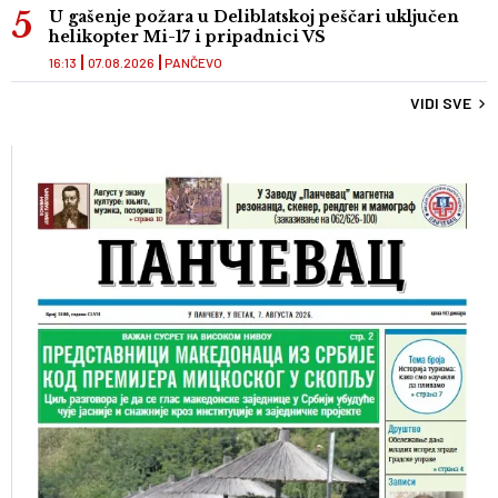
U gašenje požara u Deliblatskoj peščari uključen
helikopter Mi-17 i pripadnici VS
16:13
07.08.2026
PANČEVO
VIDI SVE