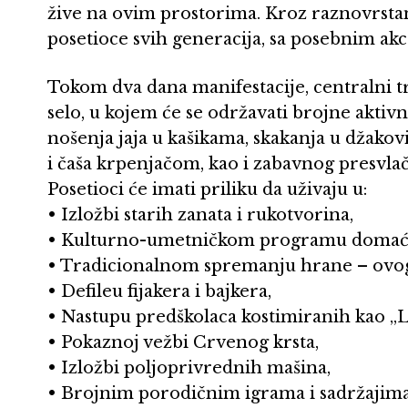
žive na ovim prostorima. Kroz raznovrstan
posetioce svih generacija, sa posebnim ak
Tokom dva dana manifestacije, centralni t
selo, u kojem će se održavati brojne aktivn
nošenja jaja u kašikama, skakanja u džako
i čaša krpenjačom, kao i zabavnog presvlač
Posetioci će imati priliku da uživaju u:
• Izložbi starih zanata i rukotvorina,
• Kulturno-umetničkom programu domaćih
• Tradicionalnom spremanju hrane – ovog
• Defileu fijakera i bajkera,
• Nastupu predškolaca kostimiranih kao „La
• Pokaznoj vežbi Crvenog krsta,
• Izložbi poljoprivrednih mašina,
• Brojnim porodičnim igrama i sadržajima