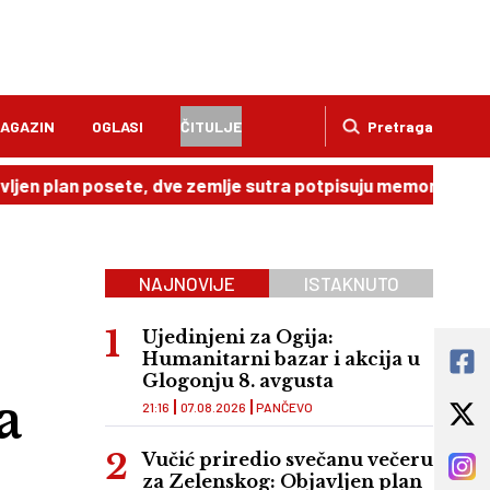
AGAZIN
OGLASI
ČITULJE
Pretraga
n posete, dve zemlje sutra potpisuju memorandum
20:49
NAJNOVIJE
ISTAKNUTO
Ujedinjeni za Ogija:
Humanitarni bazar i akcija u
Glogonju 8. avgusta
a
21:16
07.08.2026
PANČEVO
Vučić priredio svečanu večeru
za Zelenskog: Objavljen plan