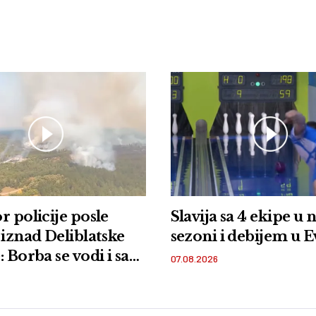
r policije posle
Slavija sa 4 ekipe u 
 iznad Deliblatske
sezoni i debijem u 
 Borba se vodi i sa
07.08.2026
i iz vazduha