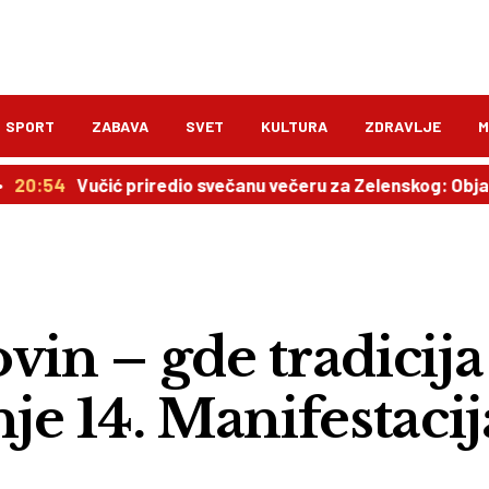
SPORT
ZABAVA
SVET
KULTURA
ZDRAVLJE
M
učić priredio svečanu večeru za Zelenskog: Objavljen pla
vin – gde tradicija
nje 14. Manifestacij