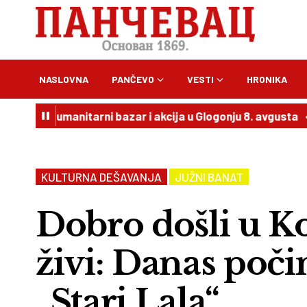
NASLOVNA
PANČEVO
VESTI
HRONIKA
Humanitarni bazar i akcija u Glogonju 8. avgusta
20:54
V
KULTURNA DEŠAVANJA
JUŽNI BANAT
Dobro došli u Ko
živi: Danas poči
„Stari Lala“