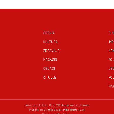
SRBIJA
O 
KULTURA
IM
ZDRAVLJE
KO
MAGAZIN
POL
OGLASI
US
ČITULJE
POL
MA
Pančevac D.O.O. © 2026 Sva prava zadržana.
Matični broj: 08393354 PIB: 101054934
Developed by
Cubes