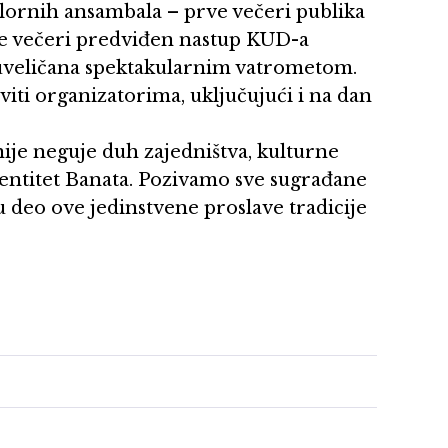
lklornih ansambala – prve večeri publika
ge večeri predviđen nastup KUD-a
 uveličana spektakularnim vatrometom.
viti organizatorima, uključujući i na dan
nije neguje duh zajedništva, kulturne
identitet Banata. Pozivamo sve sugrađane
u deo ove jedinstvene proslave tradicije