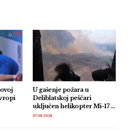
novoj
U gašenje požara u
Evropi
Deliblatskoj peščari
uključen helikopter Mi-17 i
pripadnici VS
07.08.2026