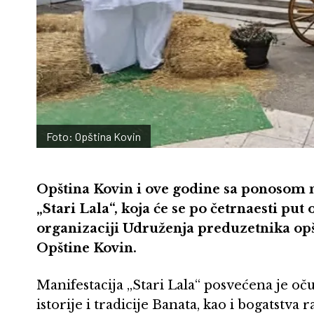
Foto: Opština Kovin
Opština Kovin i ove godine sa ponosom n
„Stari Lala“, koja će se po četrnaesti put 
organizaciji Udruženja preduzetnika opš
Opštine Kovin.
Manifestacija „Stari Lala“ posvećena je oču
istorije i tradicije Banata, kao i bogatstva