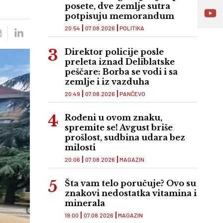
posete, dve zemlje sutra
potpisuju memorandum
20:54
07.08.2026
POLITIKA
Direktor policije posle
preleta iznad Deliblatske
peščare: Borba se vodi i sa
zemlje i iz vazduha
20:49
07.08.2026
PANČEVO
Rođeni u ovom znaku,
spremite se! Avgust briše
prošlost, sudbina udara bez
milosti
20:06
07.08.2026
MAGAZIN
Šta vam telo poručuje? Ovo su
znakovi nedostatka vitamina i
minerala
19:00
07.08.2026
MAGAZIN