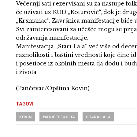
Večernji sati rezervisani su za nastupe fo
će uživati uz KUD „Koturović“, dok je dru
„Krsmanac“. Završnica manifestacije biće
Svi zainteresovani za učešće mogu se prija
održavanja manifestacije.
Manifestacija „Stari Lala“ već više od dece
raznolikosti i baštini vrednosti koje čine 
i posetioce iz okolnih mesta da dođu i bud
i života.
(Pančevac/Opština Kovin)
TAGOVI
KOVIN
MANIFESTACIJA
STARA LALA