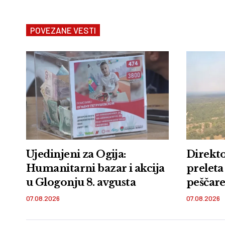
POVEZANE VESTI
Ujedinjeni za Ogija:
Direkto
Humanitarni bazar i akcija
preleta
u Glogonju 8. avgusta
peščare:
zemlje 
07.08.2026
07.08.2026