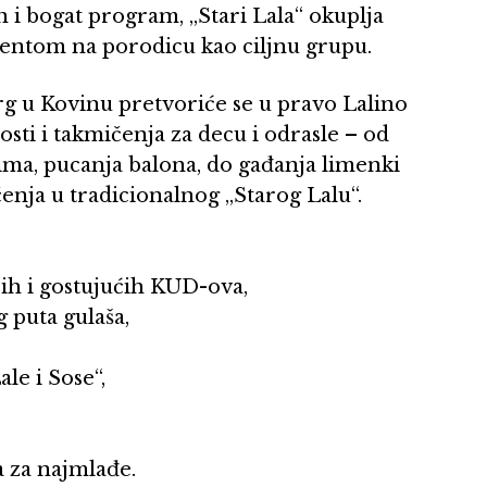
 i bogat program, „Stari Lala“ okuplja
centom na porodicu kao ciljnu grupu.
rg u Kovinu pretvoriće se u pravo Lalino
osti i takmičenja za decu i odrasle – od
vima, pucanja balona, do gađanja limenki
enja u tradicionalnog „Starog Lalu“.
 i gostujućih KUD-ova,
 puta gulaša,
le i Sose“,
 za najmlađe.