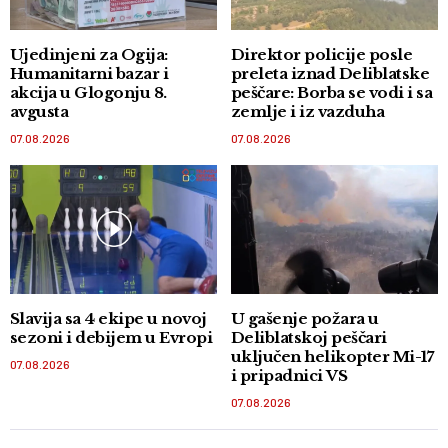
Ujedinjeni za Ogija:
Direktor policije posle
Humanitarni bazar i
preleta iznad Deliblatske
akcija u Glogonju 8.
peščare: Borba se vodi i sa
avgusta
zemlje i iz vazduha
07.08.2026
07.08.2026
Slavija sa 4 ekipe u novoj
U gašenje požara u
sezoni i debijem u Evropi
Deliblatskoj peščari
uključen helikopter Mi-17
07.08.2026
i pripadnici VS
07.08.2026