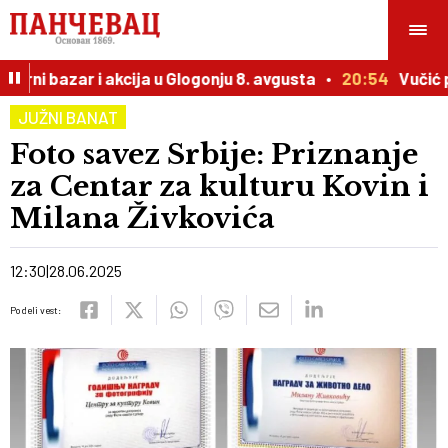
rni bazar i akcija u Glogonju 8. avgusta
20:54
Vučić pr
JUŽNI BANAT
Foto savez Srbije: Priznanje
za Centar za kulturu Kovin i
Milana Živkovića
12:30
28.06.2025
Podeli vest: