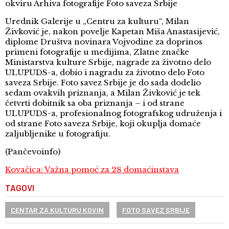
okviru Arhiva fotografije Foto saveza Srbije
Urednik Galerije u „Centru za kulturu“, Milan
Živković je, nakon povelje Kapetan Miša Anastasijević,
diplome Društva novinara Vojvodine za doprinos
primeni fotografije u medijima, Zlatne značke
Ministarstva kulture Srbije, nagrade za životno delo
ULUPUDS-a, dobio i nagradu za životno delo Foto
saveza Srbije. Foto savez Srbije je do sada dodelio
sedam ovakvih priznanja, a Milan Živković je tek
četvrti dobitnik sa oba priznanja – i od strane
ULUPUDS-a, profesionalnog fotografskog udruženja i
od strane Foto saveza Srbije, koji okuplja domaće
zaljubljenike u fotografiju.
(Pančevoinfo)
Kovačica: Važna pomoć za 28 domaćinstava
TAGOVI
CENTAR ZA KULTURU KOVIN
FOTO SAVEZ SRBIJE