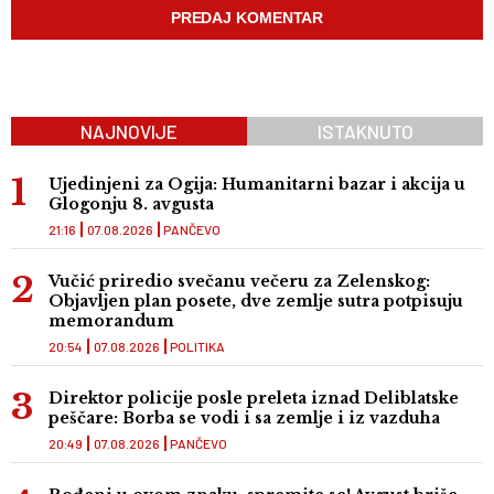
NAJNOVIJE
ISTAKNUTO
Ujedinjeni za Ogija: Humanitarni bazar i akcija u
Glogonju 8. avgusta
21:16
07.08.2026
PANČEVO
Vučić priredio svečanu večeru za Zelenskog:
Objavljen plan posete, dve zemlje sutra potpisuju
memorandum
20:54
07.08.2026
POLITIKA
Direktor policije posle preleta iznad Deliblatske
peščare: Borba se vodi i sa zemlje i iz vazduha
20:49
07.08.2026
PANČEVO