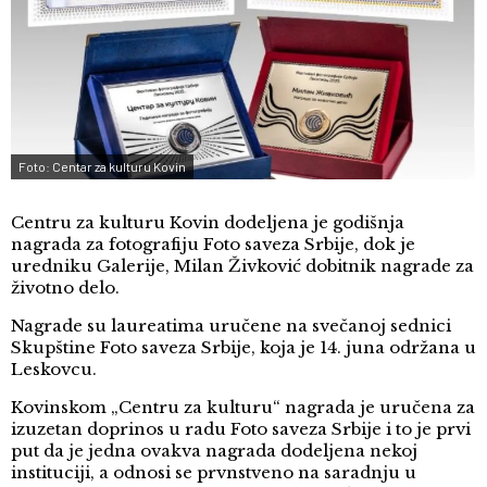
Foto: Centar za kulturu Kovin
Centru za kulturu Kovin dodeljena je godišnja
nagrada za fotografiju Foto saveza Srbije, dok je
uredniku Galerije, Milan Živković dobitnik nagrade za
životno delo.
Nagrade su laureatima uručene na svečanoj sednici
Skupštine Foto saveza Srbije, koja je 14. juna održana u
Leskovcu.
Kovinskom „Centru za kulturu“ nagrada je uručena za
izuzetan doprinos u radu Foto saveza Srbije i to je prvi
put da je jedna ovakva nagrada dodeljena nekoj
instituciji, a odnosi se prvnstveno na saradnju u