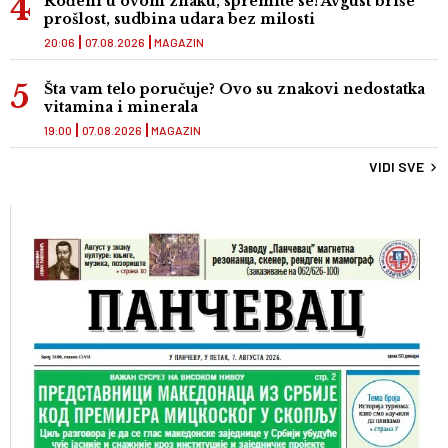
Rođeni u ovom znaku, spremite se! Avgust briše
prošlost, sudbina udara bez milosti
20:06
07.08.2026
MAGAZIN
Šta vam telo poručuje? Ovo su znakovi nedostatka
vitamina i minerala
19:00
07.08.2026
MAGAZIN
VIDI SVE