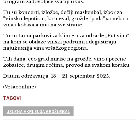
program zadovoljiće svačiji ukus.
Tu su koncerti, izložbe, dečiji maskenbal, izbor za
”Vinsku lepoticu”, karneval, grožđe ”pada” sa neba a
vina i kobasica ima na sve strane.
Tu su Luna parkovi za klince a za odrasle „Put vina“
na kom se obilaze vinski podrumi i degustiraju
najukusnija vina vršačkog regiona.
Tih dana, ceo grad miriše na grožđe, vino i pečene
kobasice, drugim rečima, provod na svakom koraku.
Datum održavanja: 18 – 21. septembar 2025.
(Vršaconline)
TAGOVI
JELENA AKRLEUŠA GROŽĐEBAL