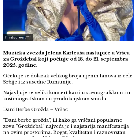
Printscreen/YT
Muzička zvezda Jelena Karleuša nastupiće u Vršcu
za Grožđebal koji počinje od 18. do 21. septembra
2025. godine.
Očekuje se dolazak velikog broja njenih fanova iz cele
Srbije i iz susedne Rumunije.
Najavljuje se veliki koncert kao i u scenografskom i u
kostimografskom i u produkcijskom smislu.
Dani Berbe Grožđa – Vršac
”Dani berbe grožđa”, ili kako ga vrščani popularno
zovu ”Grožđebal” najveća je i najstarija manifestacija
na ovim prostorima. Bogat, kvalitetan i raznovrstan