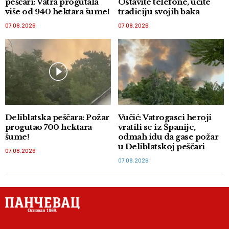
peščari: Vatra progutala
Ostavite telefone, učite
više od 940 hektara šume!
tradiciju svojih baka
07.08.2026
07.08.2026
Deliblatska peščara: Požar
Vučić: Vatrogasci heroji
progutao 700 hektara
vratili se iz Španije,
šume!
odmah idu da gase požar
u Deliblatskoj peščari
07.08.2026
07.08.2026