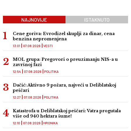
NAJNOVIJE
ISTAKNUTO
Cene goriva: Evrodizel skuplji za dinar, cena
benzina nepromenjena
13:01
07.08.2026
VESTI
MOL grupa: Pregovori o preuzimanju NIS-a u
završnoj fazi
12:54
07.08.2026
POLITIKA
Dačić: Aktivno 9 požara, najveći u Deliblatskoj
peščari
12:27
07.08.2026
POLITIKA
Katastrofa u Deliblatskoj peščari: Vatra progutala
više od 940 hektara šume!
12:10
07.08.2026
HRONIKA