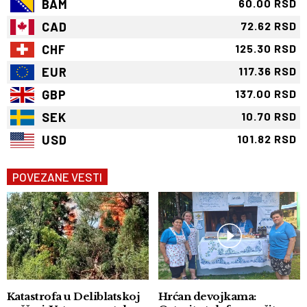
BAM
60.00 RSD
CAD
72.62 RSD
CHF
125.30 RSD
EUR
117.36 RSD
GBP
137.00 RSD
SEK
10.70 RSD
USD
101.82 RSD
POVEZANE VESTI
Katastrofa u Deliblatskoj
Hrćan devojkama: