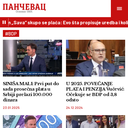
bom „Sava“ skupo se plaća: Evo šta propisuje uredba i koli
#BDP
SINIŠA MALI: Prvi put do
U 2025. POVEĆANJE
sada prosečna plata u
PLATA I PENZIJA Vučević:
Srbiji prelazi 100.000
Očekuje se BDP od 3,8
dinara
odsto
23.01.2025
24.12.2024