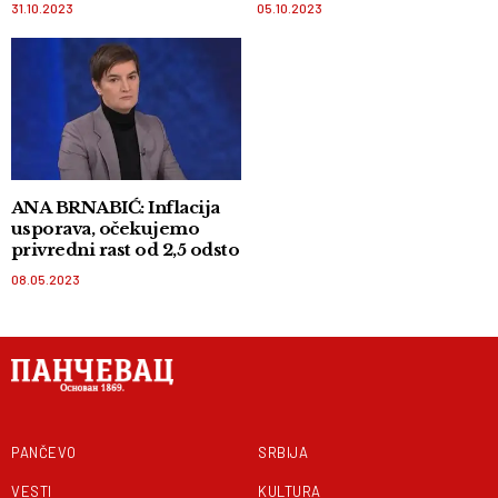
31.10.2023
05.10.2023
ANA BRNABIĆ: Inflacija
usporava, očekujemo
privredni rast od 2,5 odsto
08.05.2023
PANČEVO
SRBIJA
VESTI
KULTURA