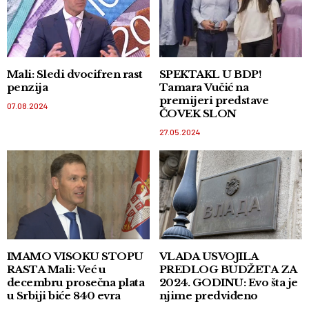
Mali: Sledi dvocifren rast
SPEKTAKL U BDP!
penzija
Tamara Vučić na
premijeri predstave
07.08.2024
ČOVEK SLON
27.05.2024
IMAMO VISOKU STOPU
VLADA USVOJILA
RASTA Mali: Već u
PREDLOG BUDŽETA ZA
decembru prosečna plata
2024. GODINU: Evo šta je
u Srbiji biće 840 evra
njime predviđeno