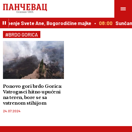
 Uspenje Svete Ane, Bogorodičine majke
08:00
Sunčano
#BRDO GORICA
Ponovo gori brdo Gorica:
Vatrogasci hitno upućeni
na teren, bore se sa
vatrenom stihijom
24.07.2024