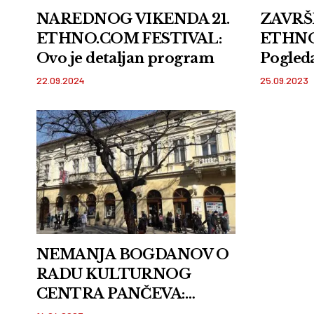
NAREDNOG VIKENDA 21.
ZAVRŠ
ETHNO.COM FESTIVAL:
ETHNO
Ovo je detaljan program
Pogleda
FOTO 
22.09.2024
25.09.2023
NEMANJA BOGDANOV O
RADU KULTURNOG
CENTRA PANČEVA:
Zadovoljna publika