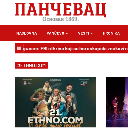
NASLOVNA
PANČEVO
VESTI
HRONIKA
 je vrlo opasan: FBI otkriva koji su horoskopski znakovi naj
#ETHNO.COM