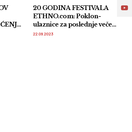
OV
20 GODINA FESTIVALA
ETHNO.com: Poklon-
ĆENJE:
ulaznice za poslednje veče
e
festivala! Po 2 karte dobiće
22.09.2023
3 NAŠA čitaoca ili čitateljke
evačkom
koji se prvi jave na OVU
VIDEO
adresu