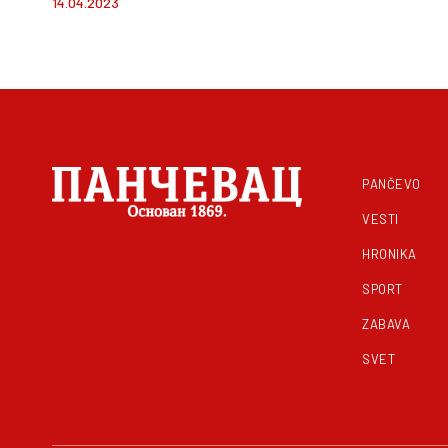
14.04.2023
inspiracija za inovativne
kulturne programe FOTO
PANČEVO
VESTI
HRONIKA
SPORT
ZABAVA
SVET