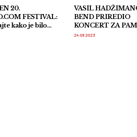
EN 20.
VASIL HADŽIMAN
.COM FESTIVAL:
BEND PRIREDIO
jte kako je bilo
KONCERT ZA PAM
i VIDEO
Premijerno izveden
24.09.2023
pesme sa najnovijeg
albuma pred panč
publikom FOTO i 