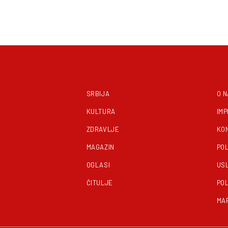
SRBIJA
O 
KULTURA
IM
ZDRAVLJE
KO
MAGAZIN
POL
OGLASI
US
ČITULJE
POL
MA