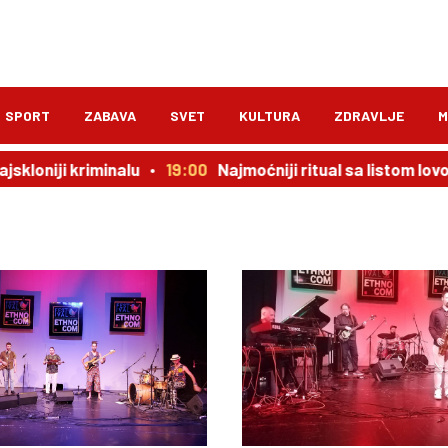
SPORT
ZABAVA
SVET
KULTURA
ZDRAVLJE
M
skloniji kriminalu
19:00
Najmoćniji ritual sa listom lovo