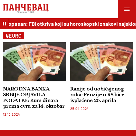
rlo opasan: FBI otkriva koji su horoskopski znakovi najsklon
#EURO
NARODNA BANKA
Ranije od uobičajenog
SRBIJE OBJAVILA
roka: Penzije u RS biće
PODATKE: Kurs dinara
isplaćene 26. aprila
prema evru za 14. oktobar
25.04.2024
12.10.2024