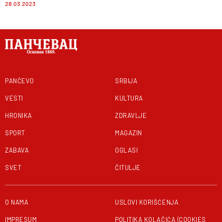
28.03.2023
površinama, proširenjem
mreže javnog osvetljenja i
instalacijom novog
dečijeg igrališta
PANČEVO
SRBIJA
VESTI
KULTURA
HRONIKA
ZDRAVLJE
SPORT
MAGAZIN
ZABAVA
OGLASI
SVET
ČITULJE
O NAMA
USLOVI KORIŠĆENJA
IMPRESUM
POLITIKA KOLAČIĆA (COOKIES