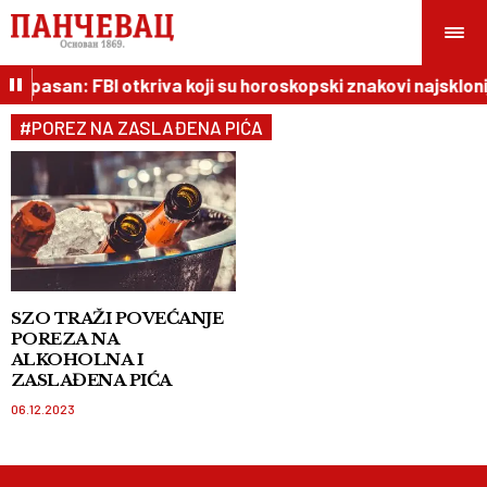
lo opasan: FBI otkriva koji su horoskopski znakovi najsklonij
#POREZ NA ZASLAĐENA PIĆA
SZO TRAŽI POVEĆANJE
POREZA NA
ALKOHOLNA I
ZASLAĐENA PIĆA
06.12.2023