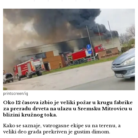
printscreen/ig
Oko 12 časova izbio je veliki požar u krugu fabrike
za preradu drveta na ulazu u Sremsku Mitrovicu u
blizini kružnog toka.
Kako se saznaje, vatrogasne ekipe su na terenu, a
veliki deo grada prekriven je gustim dimom.