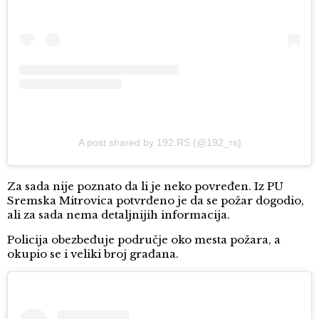
A post shared by 192.RS (@192_rs)
Za sada nije poznato da li je neko povređen. Iz PU
Sremska Mitrovica potvrđeno je da se požar dogodio,
ali za sada nema detaljnijih informacija.
Policija obezbeđuje područje oko mesta požara, a
okupio se i veliki broj građana.