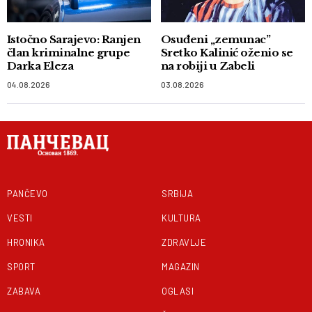
Istočno Sarajevo: Ranjen
Osuđeni „zemunac”
član kriminalne grupe
Sretko Kalinić oženio se
Darka Eleza
na robiji u Zabeli
04.08.2026
03.08.2026
PANČEVO
SRBIJA
VESTI
KULTURA
HRONIKA
ZDRAVLJE
SPORT
MAGAZIN
ZABAVA
OGLASI