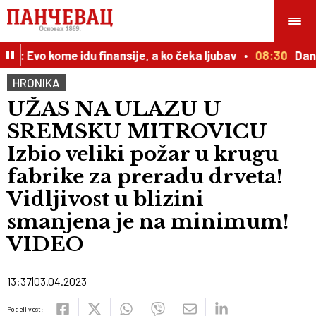
: Evo kome idu finansije, a ko čeka ljubav
08:30
Danas j
HRONIKA
UŽAS NA ULAZU U
SREMSKU MITROVICU
Izbio veliki požar u krugu
fabrike za preradu drveta!
Vidljivost u blizini
smanjena je na minimum!
VIDEO
13:37
03.04.2023
Podeli vest: