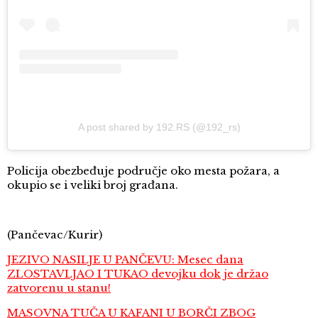
A post shared by 192.RS (@192_rs)
Policija obezbeđuje područje oko mesta požara, a
okupio se i veliki broj građana.
(Pančevac/Kurir)
JEZIVO NASILJE U PANČEVU: Mesec dana
ZLOSTAVLJAO I TUKAO devojku dok je držao
zatvorenu u stanu!
MASOVNA TUČA U KAFANI U BORČI ZBOG