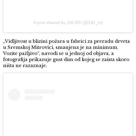
A post shared by 192.RS (@192_rs)
„Vidljivost u blizini požara u fabrici za preradu drveta
u Sremskoj Mitrovici, smanjena je na minimum.
Vozite pažljivo“, navodi se u jednoj od objava, a
fotografija prikazuje gust dim od kojeg se zaista skoro
ništa ne razaznaje.