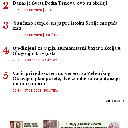
Danas je Sveta Petka Trnova, ovo su običaji
08:30
08.08.2026
VESTI
Sunčano i toplo, na jugu i istoku Srbije moguća
kiša
08:00
08.08.2026
DRUŠTVO
Ujedinjeni za Ogija: Humanitarni bazar i akcija u
Glogonju 8. avgusta
21:16
07.08.2026
PANČEVO
Vučić priredio svečanu večeru za Zelenskog:
Objavljen plan posete, dve zemlje sutra potpisuju
memorandum
20:54
07.08.2026
POLITIKA
VIDI SVE