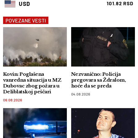
USD
101.82 RSD
POVEZANE VESTI
Kovin: Poglašena
Nezvanično: Policija
vanredna situacija u MZ
pregovara sa Ždralom,
Dubovac zbog požara u
hoće da se preda
Deliblatskoj peščari
04.08.2026
06.08.2026