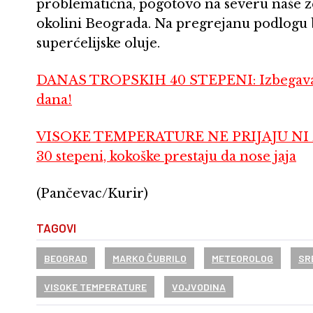
problematična, pogotovo na severu naše ze
okolini Beograda. Na pregrejanu podlogu bi
superćelijske oluje.
DANAS TROPSKIH 40 STEPENI: Izbegavajte
dana!
VISOKE TEMPERATURE NE PRIJAJU NI Ž
30 stepeni, kokoške prestaju da nose jaja
(Pančevac/Kurir)
TAGOVI
BEOGRAD
MARKO ČUBRILO
METEOROLOG
SR
VISOKE TEMPERATURE
VOJVODINA