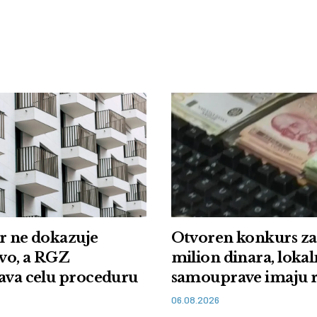
r ne dokazuje
Otvoren konkurs za
tvo, a RGZ
milion dinara, loka
ava celu proceduru
samouprave imaju 
11. avgusta
06.08.2026