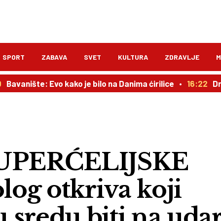
SPORT
ZABAVA
SVET
KULTURA
ZDRAVLJE
M
šte: Evo kako je bilo na Danima ćirilice
16:22
Drama u De
UPERĆELIJSKE
og otkriva koji
u sredu biti na uda