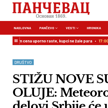
NASLOVNA
PANČEVO
VESTI
HRONIKA
jem cena uporno raste, kupci ne žale para
17:00
Bavani
DRUŠTVO
STIŽU NOVE S
OLUJE: Meteorol
delovi Srbije će 