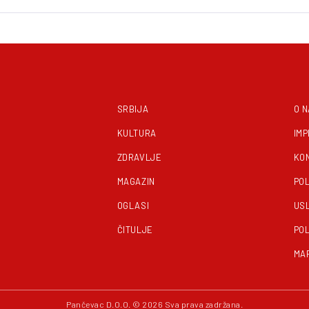
SRBIJA
O 
KULTURA
IM
ZDRAVLJE
KO
MAGAZIN
POL
OGLASI
US
ČITULJE
POL
MA
Pančevac D.O.O. © 2026 Sva prava zadržana.