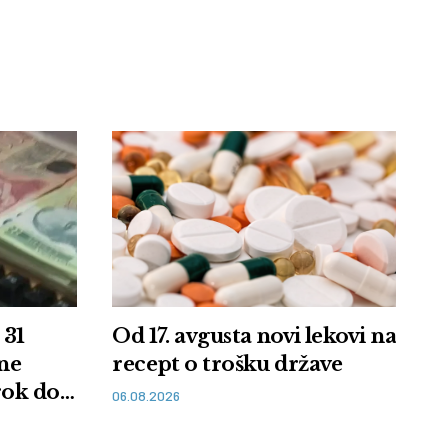
 31
Od 17. avgusta novi lekovi na
lne
recept o trošku države
rok do
06.08.2026