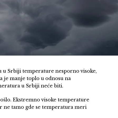
 u Srbiji temperature nesporno visoke,
 da je manje toplo u odnosu na
ratura u Srbiji neće biti.
rošlo. Ekstremno visoke temperature
 bar ne tamo gde se temperatura meri