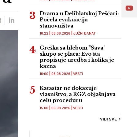
Drama u Deliblatskoj Peščari:
Počela evakuacija
stanovništva
16:22
06.08.2026
JUŽNI BANAT
Greška sa hlebom "Sava"
skupo se plaća: Evo šta
propisuje uredba i kolika je
kazna
16:00
06.08.2026
VESTI
Katastar ne dokazuje
vlasništvo, a RGZ objašnjava
celu proceduru
15:00
06.08.2026
VESTI
VIDI SVE