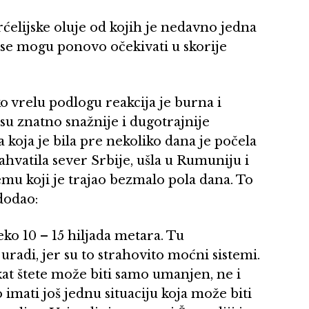
rćelijske oluje od kojih je nedavno jedna
i se mogu ponovo očekivati u skorije
o vrelu podlogu reakcija je burna i
o su znatno snažnije i dugotrajnije
koja je bila pre nekoliko dana je počela
zahvatila sever Srbije, ušla u Rumuniju i
emu koji je trajao bezmalo pola dana. To
 dodao:
eko 10 – 15 hiljada metara. Tu
adi, jer su to strahovito moćni sistemi.
ekat štete može biti samo umanjen, ne i
mati još jednu situaciju koja može biti