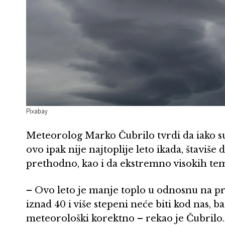
Pixabay
Meteorolog Marko Čubrilo tvrdi da iako su
ovo ipak nije najtoplije leto ikada, štaviše
prethodno, kao i da ekstremno visokih teme
– Ovo leto je manje toplo u odnosnu na p
iznad 40 i više stepeni neće biti kod nas,
meteorološki korektno – rekao je Čubrilo.