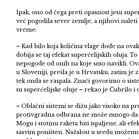
Ipak, ono od čega preti opasnost jesu supe
već pogodila sever zemlje, a njihovi nalet
vreme:
– Kad bilo koja količina vlage dođe na ovak
dobija se taj efekat superćelijskih oluja. T
nepogode od onih na koje smo navikli. Ova 
u Sloveniji, prešla je u Hrvatsku, zatim je 
tek onda se raspala. Znači govorimo o sist
su superćelijske oluje – rekao je Čubrilo i
– Oblačni sistemi se dižu jako visoko na pr
protivgradna odbrana ne može mnogo da ur
Mogu i stotinu raketa biti ispaljene, ali ef
sasvim poništen. Nažalost u sredu možemo i