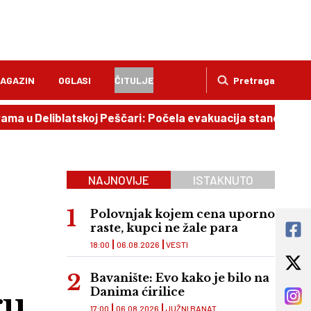
AGAZIN
OGLASI
ČITULJE
Pretraga
liblatskoj Peščari: Počela evakuacija stanovništva
16:
NAJNOVIJE
ISTAKNUTO
Polovnjak kojem cena uporno
raste, kupci ne žale para
18:00
06.08.2026
VESTI
Bavanište: Evo kako je bilo na
ru
Danima ćirilice
17:00
06.08.2026
JUŽNI BANAT