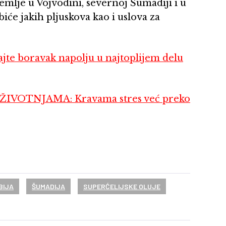
mlje u Vojvodini, severnoj Šumadiji i u
će jakih pljuskova kao i uslova za
 boravak napolju u najtoplijem delu
IVOTNJAMA: Kravama stres već preko
BIJA
ŠUMADIJA
SUPERĆELIJSKE OLUJE