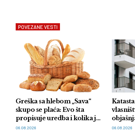
POVEZANE VESTI
Greška sa hlebom „Sava“
Katasta
skupo se plaća: Evo šta
vlasniš
propisuje uredba i kolika je
objašnj
kazna
06.08.2026
06.08.2026