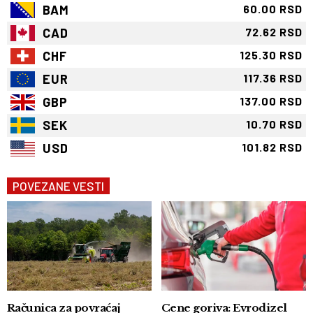
BAM
60.00 RSD
CAD
72.62 RSD
CHF
125.30 RSD
EUR
117.36 RSD
GBP
137.00 RSD
SEK
10.70 RSD
USD
101.82 RSD
POVEZANE VESTI
Računica za povraćaj
Cene goriva: Evrodizel