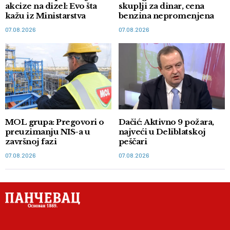
akcize na dizel: Evo šta
skuplji za dinar, cena
kažu iz Ministarstva
benzina nepromenjena
07.08.2026
07.08.2026
MOL grupa: Pregovori o
Dačić: Aktivno 9 požara,
preuzimanju NIS-a u
najveći u Deliblatskoj
završnoj fazi
peščari
07.08.2026
07.08.2026