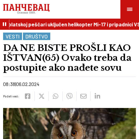
blatskoj peščari uključen helikopter Mi-17 i pripadnici VS
VESTI
DRUŠTVO
DA NE BISTE PROŠLI KAO
IŠTVAN(65) Ovako treba da
postupite ako nađete sovu
08:38
06.02.2024
Podeli vest: