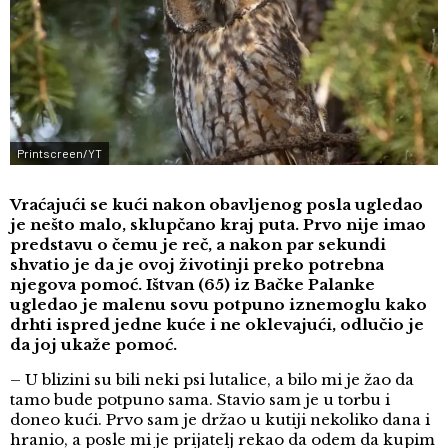
Printscreen/YT
Vraćajući se kući nakon obavljenog posla ugledao
je nešto malo, sklupčano kraj puta. Prvo nije imao
predstavu o čemu je reč, a nakon par sekundi
shvatio je da je ovoj životinji preko potrebna
njegova pomoć. Ištvan (65) iz Bačke Palanke
ugledao je malenu sovu potpuno iznemoglu kako
drhti ispred jedne kuće i ne oklevajući, odlučio je
da joj ukaže pomoć.
– U blizini su bili neki psi lutalice, a bilo mi je žao da
tamo bude potpuno sama. Stavio sam je u torbu i
doneo kući. Prvo sam je držao u kutiji nekoliko dana i
hranio, a posle mi je prijatelj rekao da odem da kupim