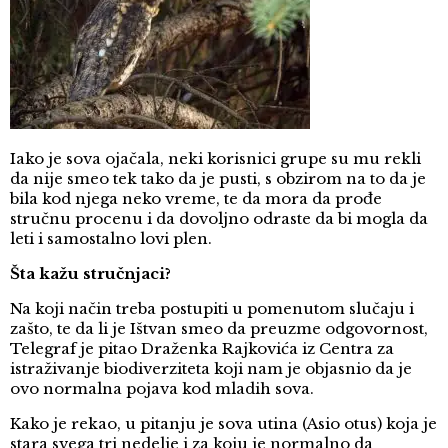
Iako je sova ojačala, neki korisnici grupe su mu rekli
da nije smeo tek tako da je pusti, s obzirom na to da je
bila kod njega neko vreme, te da mora da prođe
stručnu procenu i da dovoljno odraste da bi mogla da
leti i samostalno lovi plen.
Šta kažu stručnjaci?
Na koji način treba postupiti u pomenutom slučaju i
zašto, te da li je Ištvan smeo da preuzme odgovornost,
Telegraf je pitao Draženka Rajkovića iz Centra za
istraživanje biodiverziteta koji nam je objasnio da je
ovo normalna pojava kod mladih sova.
Kako je rekao, u pitanju je sova utina (Asio otus) koja je
stara svega tri nedelje i za koju je normalno da