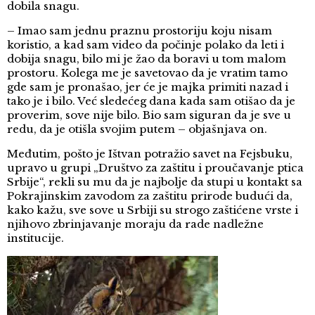
dobila snagu.
– Imao sam jednu praznu prostoriju koju nisam
koristio, a kad sam video da počinje polako da leti i
dobija snagu, bilo mi je žao da boravi u tom malom
prostoru. Kolega me je savetovao da je vratim tamo
gde sam je pronašao, jer će je majka primiti nazad i
tako je i bilo. Već sledećeg dana kada sam otišao da je
proverim, sove nije bilo. Bio sam siguran da je sve u
redu, da je otišla svojim putem – objašnjava on.
Međutim, pošto je Ištvan potražio savet na Fejsbuku,
upravo u grupi „Društvo za zaštitu i proučavanje ptica
Srbije“, rekli su mu da je najbolje da stupi u kontakt sa
Pokrajinskim zavodom za zaštitu prirode budući da,
kako kažu, sve sove u Srbiji su strogo zaštićene vrste i
njihovo zbrinjavanje moraju da rade nadležne
institucije.