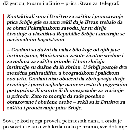
džigericu, to sam i učinio – priča Ištvan za Telegraf.
Kontaktirali smo i Društvo za zaštitu i proučavanje
ptica Srbije gde su nam rekli da je Ištvan trebalo da
se obrati Pokrajinskom zavodu, jer su divlje
životinje u vlasništvu Republike Srbije i smatraju se
nacionalnim bogatstvom.
– Građani su dužni da nalaz bilo koje od njih jave
institucijama, Ministarstvu zaštite životne sredine i
zavodima za zaštitu prirode. U tom slučaju
institucije su dužne da ih zbrinu. U Srbiji postoje dva
zvanična prihvatilišta: u beogradskom i palićkom
zoo vrtu. Građani nisu obučeni da zbrinjavaju divlje
životinje i pored najbolje namere često ih pogrešnim
postupcima ili usmrte ili ih onesposobe za vraćanje
u prirodu. Zato to moraju da rade posebno
obrazovane i obučene osobe – rekli su iz Društva za
zaštitu i proučavanje ptica Srbije.
Sova je kod njega provela petnaestak dana, a onda je
po savetu sekao i vrh krila i tako je hranio, sve dok nije