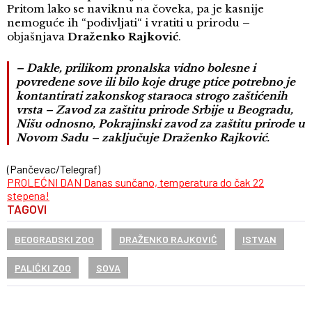
Pritom lako se naviknu na čoveka, pa je kasnije
nemoguće ih “podivljati“ i vratiti u prirodu –
objašnjava
Draženko Rajković
.
– Dakle, prilikom pronalska vidno bolesne i
povređene sove ili bilo koje druge ptice potrebno je
kontantirati zakonskog staraoca strogo zaštićenih
vrsta – Zavod za zaštitu prirode Srbije u Beogradu,
Nišu odnosno, Pokrajinski zavod za zaštitu prirode u
Novom Sadu – zaključuje Draženko Rajković.
(Pančevac/Telegraf)
PROLEĆNI DAN Danas sunčano, temperatura do čak 22
stepena!
TAGOVI
BEOGRADSKI ZOO
DRAŽENKO RAJKOVIĆ
ISTVAN
PALIĆKI ZOO
SOVA