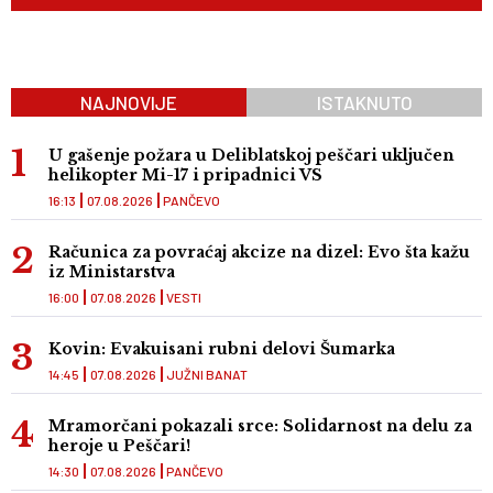
NAJNOVIJE
ISTAKNUTO
U gašenje požara u Deliblatskoj peščari uključen
helikopter Mi-17 i pripadnici VS
16:13
07.08.2026
PANČEVO
Računica za povraćaj akcize na dizel: Evo šta kažu
iz Ministarstva
16:00
07.08.2026
VESTI
Kovin: Evakuisani rubni delovi Šumarka
14:45
07.08.2026
JUŽNI BANAT
Mramorčani pokazali srce: Solidarnost na delu za
heroje u Peščari!
14:30
07.08.2026
PANČEVO