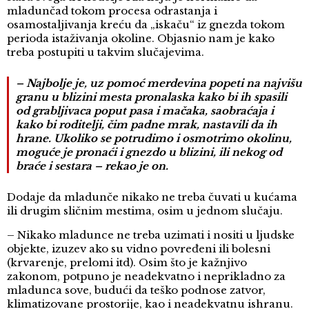
mladunčad tokom procesa odrastanja i
osamostaljivanja kreću da „iskaču“ iz gnezda tokom
perioda istaživanja okoline. Objasnio nam je kako
treba postupiti u takvim slučajevima.
– Najbolje je, uz pomoć merdevina popeti na najvišu
granu u blizini mesta pronalaska kako bi ih spasili
od grabljivaca poput pasa i mačaka, saobraćaja i
kako bi roditelji, čim padne mrak, nastavili da ih
hrane. Ukoliko se potrudimo i osmotrimo okolinu,
moguće je pronaći i gnezdo u blizini, ili nekog od
braće i sestara – rekao je on.
Dodaje da mladunče nikako ne treba čuvati u kućama
ili drugim sličnim mestima, osim u jednom slučaju.
– Nikako mladunce ne treba uzimati i nositi u ljudske
objekte, izuzev ako su vidno povređeni ili bolesni
(krvarenje, prelomi itd). Osim što je kažnjivo
zakonom, potpuno je neadekvatno i neprikladno za
mladunca sove, budući da teško podnose zatvor,
klimatizovane prostorije, kao i neadekvatnu ishranu.