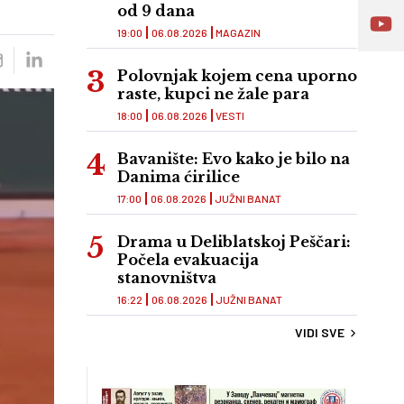
od 9 dana
19:00
06.08.2026
MAGAZIN
Polovnjak kojem cena uporno
raste, kupci ne žale para
18:00
06.08.2026
VESTI
Bavanište: Evo kako je bilo na
Danima ćirilice
17:00
06.08.2026
JUŽNI BANAT
Drama u Deliblatskoj Peščari:
Počela evakuacija
stanovništva
16:22
06.08.2026
JUŽNI BANAT
VIDI SVE