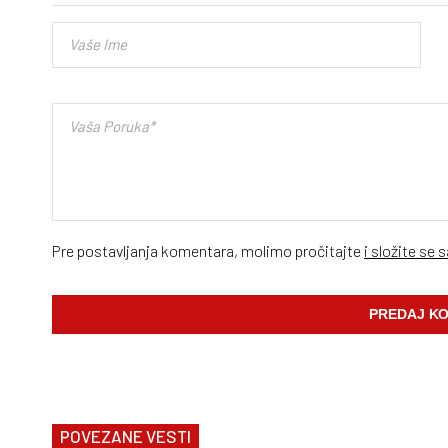
Pre postavljanja komentara, molimo pročitajte
i složite se 
POVEZANE VESTI