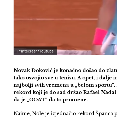
Printscreen/Youtube
Novak Đoković je konačno došao do zlat
tako osvojio sve u tenisu. A opet, i dalje
najbolji svih vremena u „belom sportu“.
rekord koji je do sad držao Rafael Nadal
da je „GOAT“ da to promene.
Naime, Nole je izjednačio rekord Španca 