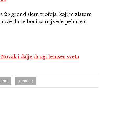
 24 grend slem trofeja, koji je zlatom
može da se bori za najveće pehare u
ovak i dalje drugi teniser sveta
TENIS
TENISER