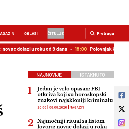
AGAZIN
OGLASI
ČITULJE
Pretraga
 dolazi u roku od 9 dana
18:00
Polovnjak kojem cena upor
NAJNOVIJE
ISTAKNUTO
Jedan je vrlo opasan: FBI
otkriva koji su horoskopski
znakovi najskloniji kriminalu
š
20:00
06.08.2026
MAGAZIN
Najmoćniji ritual sa listom
lovora: novac dolazi u roku