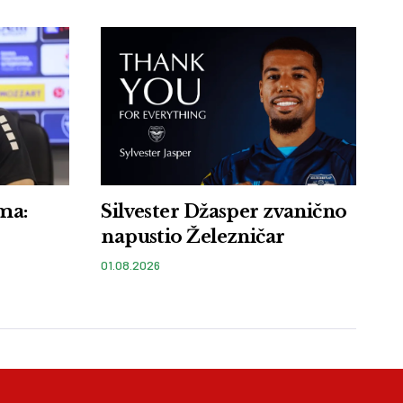
ma:
Silvester Džasper zvanično
napustio Železničar
01.08.2026