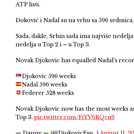
ATP listi.
Đoković i Nadal su na vrhu sa 596 sedmica, 
Sada, dakle, Srbin sada ima najviše nedelja k
nedelja u Top 2 i – u Top 3.
Novak Djokovic has equalled Nadal’s recor
Djokovic 596 weeks
Nadal 596 weeks
Federer 528 weeks
Novak Djokovic now has the most weeks as
Top 3.
pic.twitter.com/FiYV6RQcu9
— Danny
(@DjokovicFan_)
August 11, 2