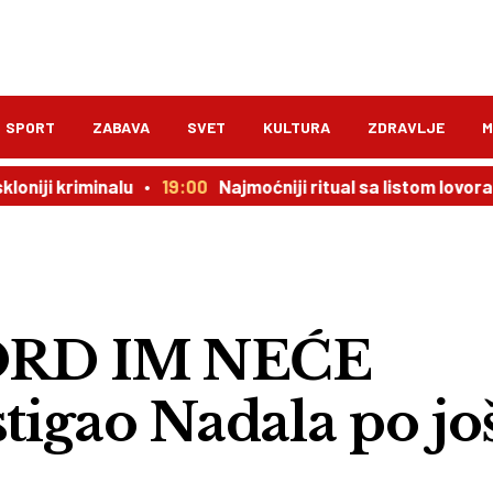
SPORT
ZABAVA
SVET
KULTURA
ZDRAVLJE
M
kriminalu
19:00
Najmoćniji ritual sa listom lovora: novac
ORD IM NEĆE
igao Nadala po jo