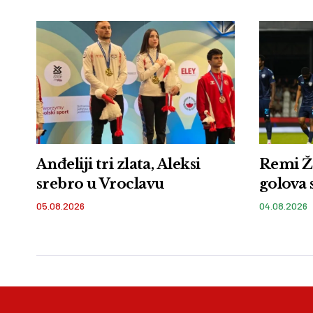
Anđeliji tri zlata, Aleksi
Remi Ž
srebro u Vroclavu
golova 
05.08.2026
04.08.2026