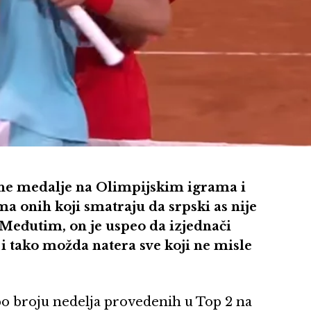
ne medalje na Olimpijskim igrama i
 ima onih koji smatraju da srpski as nije
 Međutim, on je uspeo da izjednači
 i tako možda natera sve koji ne misle
po broju nedelja provedenih u Top 2 na