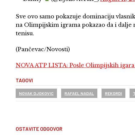
Sve ovo samo pokazuje dominaciju vlasnika
na Olimpijskim igrama pokazao da i dalje 
tenisu.
(Pančevac/Novosti)
NOVA ATP LISTA: Posle Olimpijskih igara N
TAGOVI
NOVAK DJOKOVIC
RAFAEL NADAL
REKORDI
OSTAVITE ODGOVOR