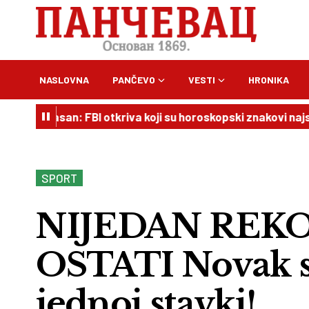
NASLOVNA
PANČEVO
VESTI
HRONIKA
opasan: FBI otkriva koji su horoskopski znakovi najskloniji 
SPORT
NIJEDAN REK
OSTATI Novak st
jednoj stavki!