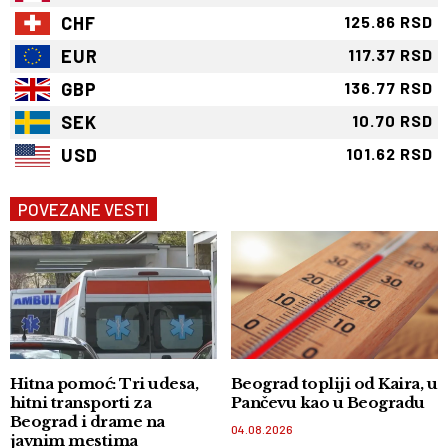
CHF
125.86 RSD
EUR
117.37 RSD
GBP
136.77 RSD
SEK
10.70 RSD
USD
101.62 RSD
POVEZANE VESTI
Hitna pomoć: Tri udesa,
Beograd topliji od Kaira, u
hitni transporti za
Pančevu kao u Beogradu
Beograd i drame na
04.08.2026
javnim mestima