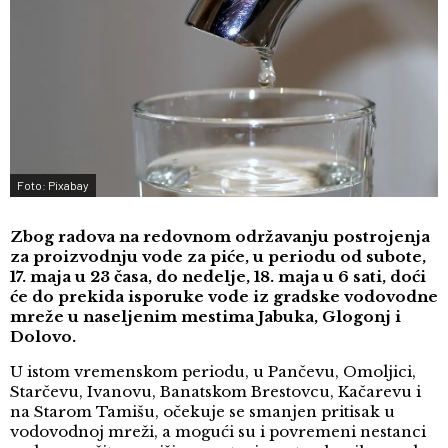
Foto: Pixabay
Zbog radova na redovnom održavanju postrojenja
za proizvodnju vode za piće, u periodu od subote,
17. maja u 23 časa, do nedelje, 18. maja u 6 sati, doći
će do prekida isporuke vode iz gradske vodovodne
mreže u naseljenim mestima Jabuka, Glogonj i
Dolovo.
U istom vremenskom periodu, u Pančevu, Omoljici,
Starčevu, Ivanovu, Banatskom Brestovcu, Kačarevu i
na Starom Tamišu, očekuje se smanjen pritisak u
vodovodnoj mreži, a mogući su i povremeni nestanci