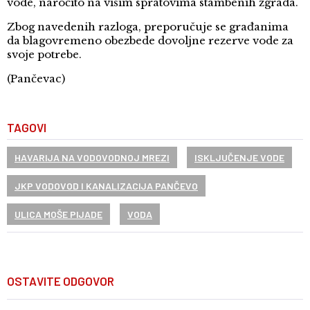
vode, naročito na višim spratovima stambenih zgrada.
Zbog navedenih razloga, preporučuje se građanima
da blagovremeno obezbede dovoljne rezerve vode za
svoje potrebe.
(Pančevac)
TAGOVI
HAVARIJA NA VODOVODNOJ MREZI
ISKLJUČENJE VODE
JKP VODOVOD I KANALIZACIJA PANČEVO
ULICA MOŠE PIJADE
VODA
OSTAVITE ODGOVOR