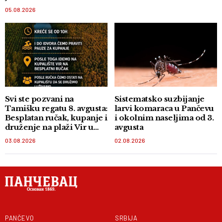
05.08.2026
Svi ste pozvani na
Sistematsko suzbijanje
Tamišku regatu 8. avgusta:
larvi komaraca u Pančevu
Besplatan ručak, kupanje i
i okolnim naseljima od 3.
druženje na plaži Vir u
avgusta
Orlovatu
03.08.2026
02.08.2026
PANČEVO
SRBIJA