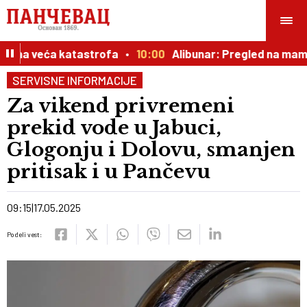
čena veća katastrofa
10:00
Alibunar: Pregled na mamog
SERVISNE INFORMACIJE
Za vikend privremeni
prekid vode u Jabuci,
Glogonju i Dolovu, smanjen
pritisak i u Pančevu
09:15
17.05.2025
Podeli vest: