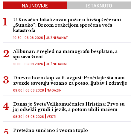
NAJNOVIJE
ISTAKNUTO
U Kovačici lokalizovan požar u bivšoj šećerani
„Sunoko“: Brzom reakcijom sprečena veća
katastrofa
10:30
06.08.2026
JUŽNI BANAT
Alibunar: Pregled na mamografu besplatan, a
spasava život
10:00
06.08.2026
JUŽNI BANAT
Dnevni horoskop za 6. avgust: Pročitajte šta nam
zvezde savetuju vezano za posao, ljubav i zdravlje
09:00
06.08.2026
MAGAZIN
Danas je Sveta Velikomučenica Hristina: Prvo su
joj odsekli grudi i jezik, a potom ubili mačem
08:30
06.08.2026
VESTI
Pretežno sunčano i veoma toplo