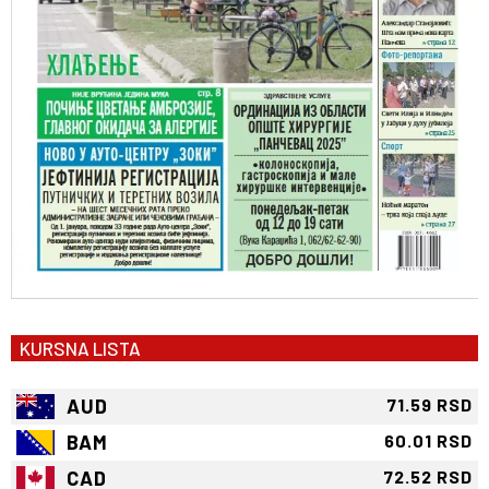
KURSNA LISTA
AUD
71.59 RSD
BAM
60.01 RSD
CAD
72.52 RSD