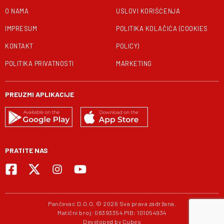
O NAMA
USLOVI KORIŠĆENJA
IMPRESUM
POLITIKA KOLAČIĆA (COOKIES
KONTAKT
POLICY)
POLITIKA PRIVATNOSTI
MARKETING
PREUZMI APLIKACIJE
PRATITE NAS
Pančevac D.O.O. © 2026 Sva prava zadržana.
Matični broj: 08393354 PIB: 101054934
Developed by
Cubes