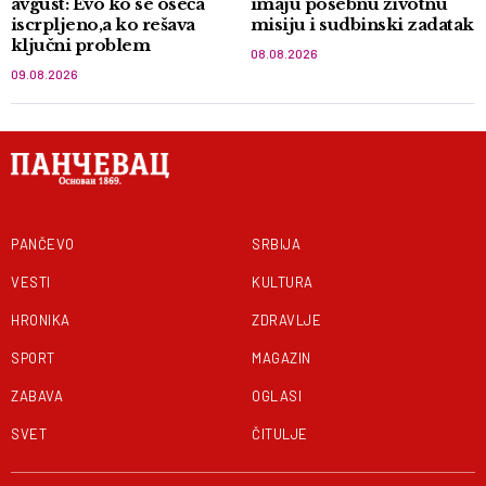
avgust: Evo ko se oseća
imaju posebnu životnu
iscrpljeno,a ko rešava
misiju i sudbinski zadatak
ključni problem
08.08.2026
09.08.2026
PANČEVO
SRBIJA
VESTI
KULTURA
HRONIKA
ZDRAVLJE
SPORT
MAGAZIN
ZABAVA
OGLASI
SVET
ČITULJE