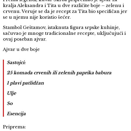
kralja Aleksandra i Tita u dve različite boje – zelenu i
crvenu. Veruje se da je recept za Tita bio specifičan jer
se u njemu nije koristio šećer.
Stambol Geštamov, istaknuta figura srpske kuhinje,
sačuvao je mnoge tradicionalne recepte, uključujući i
ovaj poseban ajvar.
Ajvar u dve boje
Sastojci:
25 komada crvenih ili zelenih paprika babura
1 plavi patlidžan
Ulje
So
Esencija
Priprema: