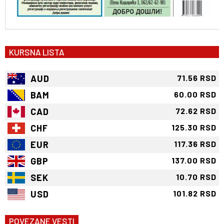
KURSNA LISTA
AUD
71.56 RSD
BAM
60.00 RSD
CAD
72.62 RSD
CHF
125.30 RSD
EUR
117.36 RSD
GBP
137.00 RSD
SEK
10.70 RSD
USD
101.82 RSD
POVEZANE VESTI