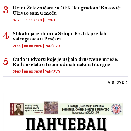
Remi Železničara sa OFK Beogradom! Koković:
Uživao sam u meču
07:46
10.08.2026
SPORT
Slika koja je slomila Srbiju: Kratak predah
vatrogasaca u Peščari
21:44
09.08.2026
PANČEVO
Čudo u Idvoru koje je usijalo društvene mreže:
Roda ušetala u hram odmah nakon liturgije!
21:02
09.08.2026
PANČEVO
VIDI SVE