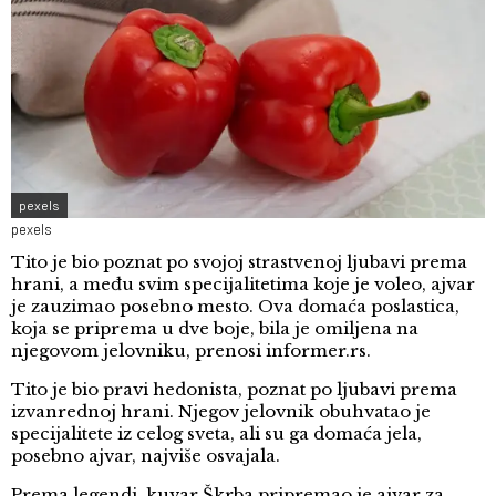
pexels
pexels
Tito je bio poznat po svojoj strastvenoj ljubavi prema
hrani, a među svim specijalitetima koje je voleo, ajvar
je zauzimao posebno mesto. Ova domaća poslastica,
koja se priprema u dve boje, bila je omiljena na
njegovom jelovniku, prenosi informer.rs.
Tito je bio pravi hedonista, poznat po ljubavi prema
izvanrednoj hrani. Njegov jelovnik obuhvatao je
specijalitete iz celog sveta, ali su ga domaća jela,
posebno ajvar, najviše osvajala.
Prema legendi, kuvar Škrba pripremao je ajvar za