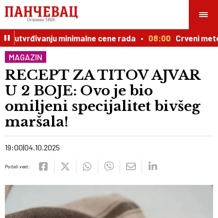
o utvrđivanju minimalne cene rada
08:00
Crveni meteoa
MAGAZIN
RECEPT ZA TITOV AJVAR
U 2 BOJE: Ovo je bio
omiljeni specijalitet bivšeg
maršala!
19:00
04.10.2025
Podeli vest: