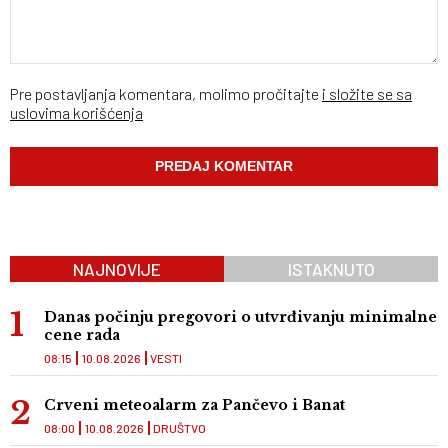
Pre postavljanja komentara, molimo pročitajte
i složite se sa
uslovima korišćenja
NAJNOVIJE
ISTAKNUTO
Danas počinju pregovori o utvrđivanju minimalne
cene rada
08:15
10.08.2026
VESTI
Crveni meteoalarm za Pančevo i Banat
08:00
10.08.2026
DRUŠTVO