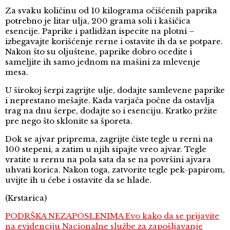
Za svaku količinu od 10 kilograma očišćenih paprika
potrebno je litar ulja, 200 grama soli i kašičica
esencije. Paprike i patlidžan ispecite na plotni –
izbegavajte korišćenje rerne i ostavite ih da se potpare.
Nakon što su oljuštene, paprike dobro ocedite i
sameljite ih samo jednom na mašini za mlevenje
mesa.
U širokoj šerpi zagrijte ulje, dodajte samlevene paprike
i neprestano mešajte. Kada varjača počne da ostavlja
trag na dnu šerpe, dodajte so i esenciju. Kratko pržite
pre nego što sklonite sa šporeta.
Dok se ajvar priprema, zagrijte čiste tegle u rerni na
100 stepeni, a zatim u njih sipajte vreo ajvar. Tegle
vratite u rernu na pola sata da se na površini ajvara
uhvati korica. Nakon toga, zatvorite tegle pek-papirom,
uvijte ih u ćebe i ostavite da se hlade.
(Krstarica)
PODRŠKA NEZAPOSLENIMA Evo kako da se prijavite
na evidenciju Nacionalne službe za zapošljavanje