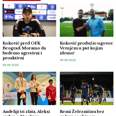
Koković pred OFK
Koković produžio ugovor:
Beograd: Moramo da
Verujem u put kojim
budemo agresivni i
idemo!
proaktivni
08.08.2026
08.08.2026
Anđeliji tri zlata, Aleksi
Remi Železničara bez