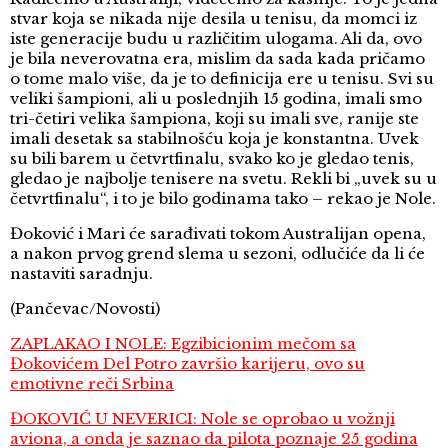
stvar koja se nikada nije desila u tenisu, da momci iz
iste generacije budu u različitim ulogama. Ali da, ovo
je bila neverovatna era, mislim da sada kada pričamo
o tome malo više, da je to definicija ere u tenisu. Svi su
veliki šampioni, ali u poslednjih 15 godina, imali smo
tri-četiri velika šampiona, koji su imali sve, ranije ste
imali desetak sa stabilnošću koja je konstantna. Uvek
su bili barem u četvrtfinalu, svako ko je gledao tenis,
gledao je najbolje tenisere na svetu. Rekli bi „uvek su u
četvrtfinalu“, i to je bilo godinama tako – rekao je Nole.
Đoković i Mari će sarađivati tokom Australijan opena,
a nakon prvog grend slema u sezoni, odlučiće da li će
nastaviti saradnju.
(Pančevac/Novosti)
ZAPLAKAO I NOLE: Egzibicionim mečom sa
Đokovićem Del Potro završio karijeru, ovo su
emotivne reči Srbina
ĐOKOVIĆ U NEVERICI: Nole se oprobao u vožnji
aviona, a onda je saznao da pilota poznaje 25 godina