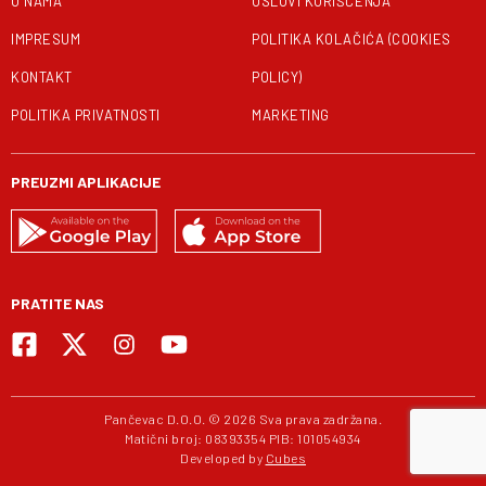
O NAMA
USLOVI KORIŠĆENJA
IMPRESUM
POLITIKA KOLAČIĆA (COOKIES
KONTAKT
POLICY)
POLITIKA PRIVATNOSTI
MARKETING
PREUZMI APLIKACIJE
PRATITE NAS
Pančevac D.O.O. © 2026 Sva prava zadržana.
Matični broj: 08393354 PIB: 101054934
Developed by
Cubes