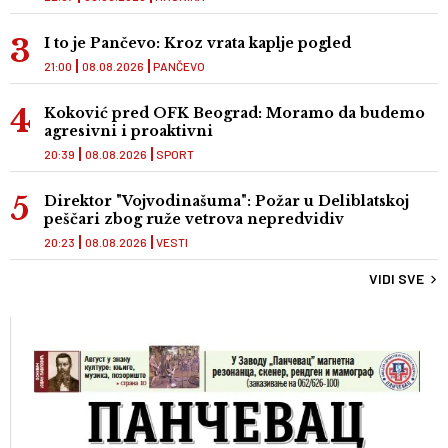
I to je Pančevo: Kroz vrata kaplje pogled
21:00
08.08.2026
PANČEVO
Koković pred OFK Beograd: Moramo da budemo
agresivni i proaktivni
20:39
08.08.2026
SPORT
Direktor "Vojvodinašuma": Požar u Deliblatskoj
peščari zbog ruže vetrova nepredvidiv
20:23
08.08.2026
VESTI
VIDI SVE