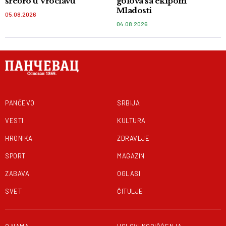
srebro u Vroclavu
golova sa ekipom
Mladosti
05.08.2026
04.08.2026
PANČEVO
SRBIJA
VESTI
KULTURA
HRONIKA
ZDRAVLJE
SPORT
MAGAZIN
ZABAVA
OGLASI
SVET
ČITULJE