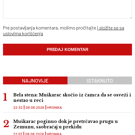
Pre postavljanja komentara, molimo pročitajte
i složite se sa
uslovima korišćenja
NAJNOVIJE
ISTAKNUTO
Bela stena: Muškarac skočio iz čamca da se osveži i
nestao u reci
22:32
08.08.2026
HRONIKA
Muškarac poginuo dok je pretrčavao prugu u
Zemunu, saobraćaj u prekidu
22:07
08.08.2026
HRONIKA