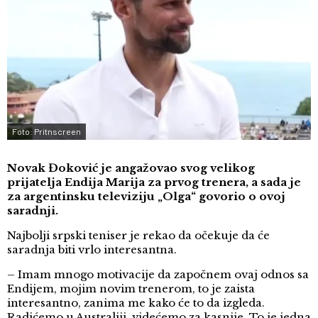
Foto: Pritnscreen
Novak Đoković je angažovao svog velikog
prijatelja Endija Marija za prvog trenera, a sada je
za argentinsku televiziju „Olga“ govorio o ovoj
saradnji.
Najbolji srpski teniser je rekao da očekuje da će
saradnja biti vrlo interesantna.
– Imam mnogo motivacije da započnem ovaj odnos sa
Endijem, mojim novim trenerom, to je zaista
interesantno, zanima me kako će to da izgleda.
Radićemo u Australiji, videćemo za kasnije. To je jedna