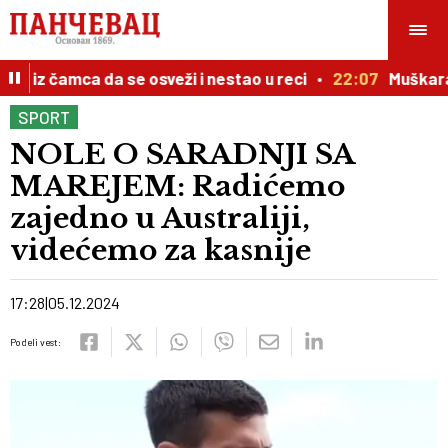
 iz čamca da se osveži i nestao u reci
22:07
Muškarac 
SPORT
NOLE O SARADNJI SA
MAREJEM: Radićemo
zajedno u Australiji,
videćemo za kasnije
17:28
05.12.2024
Podeli vest: