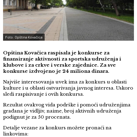
Foto: Opština Kovačica
Opština Kovačica raspisala je konkurse za
finansiranje aktivnosti za sportska udruženja i
klubove i za crkve i verske zajednice. Za sve
konkurse izdvojeno je 24 miliona dinara.
Najviše interesovanja uvek ima za konkurs u oblasti
kulture i u oblasti ostvarivanja javnog interesa. Uskoro
sledi raspisivanje i ovih konkursa.
Rezultat ovakvog vida podrške i pomoći udruženjima
građana je vidljiv, naime, broj aktivnih udruženja
podignut je za 50 procenata.
Detalje vezane za konkurs možete pronaći na
linkovima: