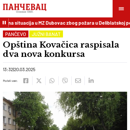
dna situacija u MZ Dubovac zbog požara u Deliblatskoj peš
PANČEVO
JUŽNI BANAT
Opština Kovačica raspisala
dva nova konkursa
13:32
20.03.2025
Podeli vest: