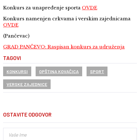
Konkurs za unapređenje sporta
OVDE
Konkurs namenjen crkvama i verskim zajednicama
OVDE
(Pančevac)
GRAD PANČEVO: Raspisan konkurs za udruženja
TAGOVI
KONKURSI
OPŠTINA KOVAČICA
SPORT
VERSKE ZAJEDNICE
OSTAVITE ODGOVOR