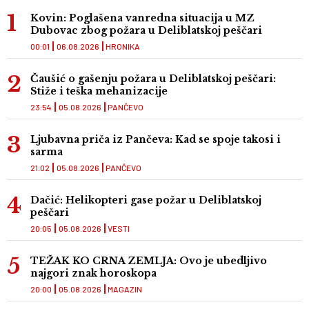
Kovin: Poglašena vanredna situacija u MZ
Dubovac zbog požara u Deliblatskoj peščari
00:01
06.08.2026
HRONIKA
Čaušić o gašenju požara u Deliblatskoj peščari:
Stiže i teška mehanizacije
23:54
05.08.2026
PANČEVO
Ljubavna priča iz Pančeva: Kad se spoje takosi i
sarma
21:02
05.08.2026
PANČEVO
Dačić: Helikopteri gase požar u Deliblatskoj
peščari
20:05
05.08.2026
VESTI
TEŽAK KO CRNA ZEMLJA: Ovo je ubedljivo
najgori znak horoskopa
20:00
05.08.2026
MAGAZIN