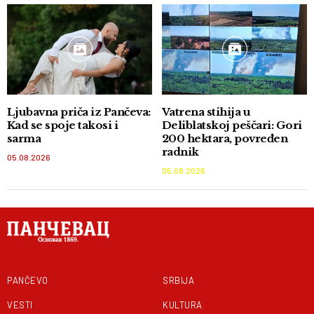
Ljubavna priča iz Pančeva:
Vatrena stihija u
Kad se spoje takosi i
Deliblatskoj peščari: Gori
sarma
200 hektara, povređen
radnik
05.08.2026
05.08.2026
PANČEVO
SRBIJA
VESTI
KULTURA