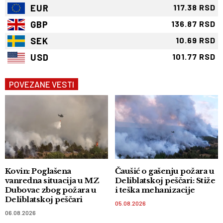
EUR
117.38 RSD
GBP
136.87 RSD
SEK
10.69 RSD
USD
101.77 RSD
POVEZANE VESTI
Kovin: Poglašena
Čaušić o gašenju požara u
vanredna situacija u MZ
Deliblatskoj peščari: Stiže
Dubovac zbog požara u
i teška mehanizacije
Deliblatskoj peščari
05.08.2026
06.08.2026