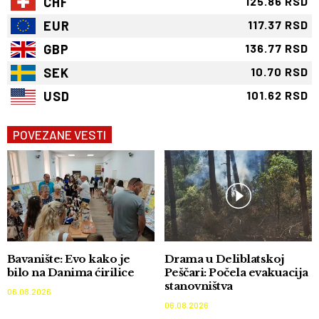
CHF
125.86 RSD
EUR
117.37 RSD
GBP
136.77 RSD
SEK
10.70 RSD
USD
101.62 RSD
POVEZANE VESTI
Bavanište: Evo kako je
Drama u Deliblatskoj
bilo na Danima ćirilice
Peščari: Počela evakuacija
stanovništva
06.08.2026
06.08.2026