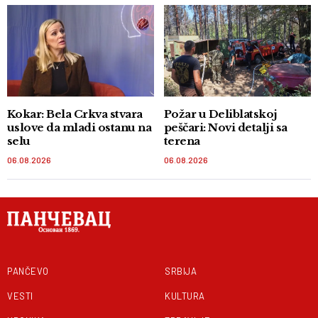
Kokar: Bela Crkva stvara
Požar u Deliblatskoj
uslove da mladi ostanu na
peščari: Novi detalji sa
selu
terena
06.08.2026
06.08.2026
PANČEVO
SRBIJA
VESTI
KULTURA