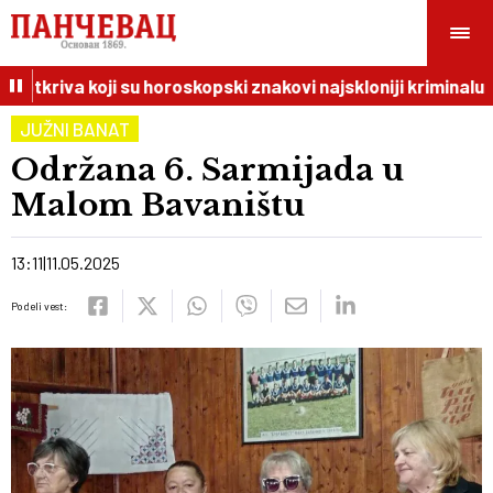
otkriva koji su horoskopski znakovi najskloniji kriminalu
JUŽNI BANAT
Održana 6. Sarmijada u
Malom Bavaništu
13:11
11.05.2025
Podeli vest: