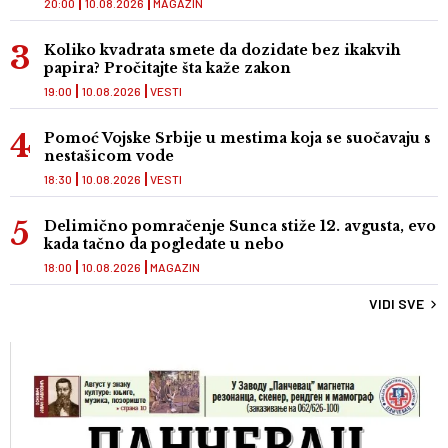
20:00
10.08.2026
MAGAZIN
Koliko kvadrata smete da dozidate bez ikakvih
papira? Pročitajte šta kaže zakon
19:00
10.08.2026
VESTI
Pomoć Vojske Srbije u mestima koja se suočavaju s
nestašicom vode
18:30
10.08.2026
VESTI
Delimično pomračenje Sunca stiže 12. avgusta, evo
kada tačno da pogledate u nebo
18:00
10.08.2026
MAGAZIN
VIDI SVE