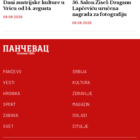
Dani austrijske kulture u
56. Salon Žisel: Draganu
Vršcu od 14. avgusta
Lapčeviću uručena
nagrada za fotografiju
09.08.2026
08.08.2026
PANČEVO
SRBIJA
VESTI
KULTURA
HRONIKA
ZDRAVLJE
SPORT
MAGAZIN
ZABAVA
OGLASI
SVET
ČITULJE