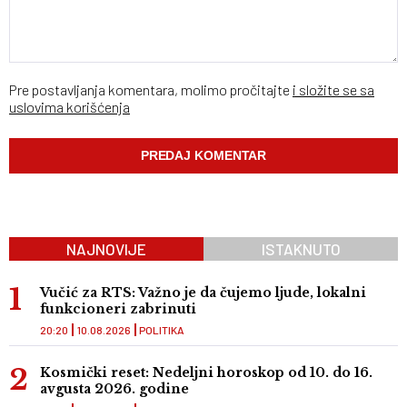
Pre postavljanja komentara, molimo pročitajte
i složite se sa
uslovima korišćenja
NAJNOVIJE
ISTAKNUTO
Vučić za RTS: Važno je da čujemo ljude, lokalni
funkcioneri zabrinuti
20:20
10.08.2026
POLITIKA
Kosmički reset: Nedeljni horoskop od 10. do 16.
avgusta 2026. godine