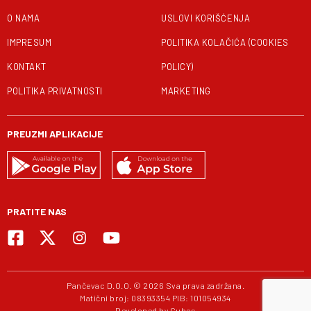
O NAMA
USLOVI KORIŠĆENJA
IMPRESUM
POLITIKA KOLAČIĆA (COOKIES
KONTAKT
POLICY)
POLITIKA PRIVATNOSTI
MARKETING
PREUZMI APLIKACIJE
PRATITE NAS
Pančevac D.O.O. © 2026 Sva prava zadržana.
Matični broj: 08393354 PIB: 101054934
Developed by
Cubes