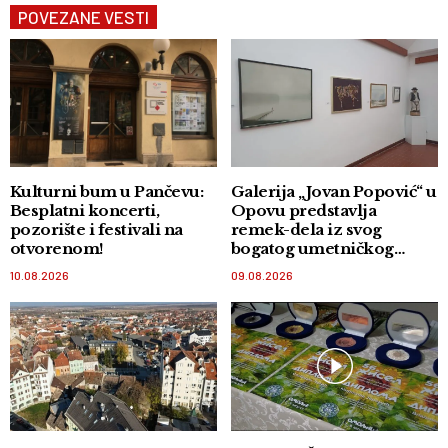
POVEZANE VESTI
Kulturni bum u Pančevu:
Galerija „Jovan Popović“ u
Besplatni koncerti,
Opovu predstavlja
pozorište i festivali na
remek-dela iz svog
otvorenom!
bogatog umetničkog
fonda
10.08.2026
09.08.2026