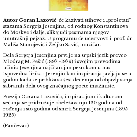
Autor Goran Lazović
će kazivati stihove i „prošetati”
stazama Sergeja Jesenjina, od rodnog Konstantinova
do Moskve i dalje, slikajući pesmama njegov
unutrašnji pejzaž. U programu će učestvovti i prof. dr
Mališa Stanojević i Željko Savić, muzičar.
Dela Sergeja Jesenjina prvi je na srpski jezik preveo
Miodrag M. Pešić (1897 -1979) i svojim prevodima
učinio Jesenjina najčitanijim pesnikom u nas.
Ispovedna lirika i Jesenjin kao inspiracija javljaju se u
godini kada se približava šest decenija od objavljivanja
sabranih dela ovog značajnog poete imažiniste.
Poezija Gorana Lazovića, inspiracijom i kulturom
sećanja se pridružuje obeležavanju 130 godina od
rođenja i sto godina od smrti Sergeja Jesenjina (1895 –
1925)
(Pančevac)