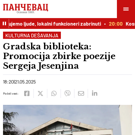
čujemo ljude, lokalni funkcioneri zabrinuti
20:00
Kosmič
KULTURNA DEŠAVANJA
Gradska biblioteka:
Promocija zbirke poezije
Sergeja Jesenjina
18:20
21.05.2025
Podeli vest: