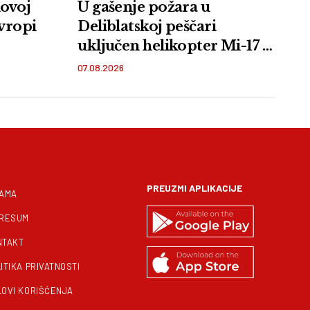
novoj
U gašenje požara u
Evropi
Deliblatskoj peščari
uključen helikopter Mi-17 i
pripadnici VS
07.08.2026
PREUZMI APLIKACIJE
NAMA
PRESUM
NTAKT
ITIKA PRIVATNOSTI
LOVI KORIŠĆENJA