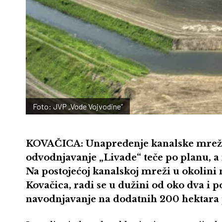
Foto: JVP „Vode Vojvodine”
KOVAČICA: Unapređenje kanalske mreže 
odvodnjavanje „Livade“ teče po planu, a 
Na postojećoj kanalskoj mreži u okolini n
Kovačica, radi se u dužini od oko dva i p
navodnjavanje na dodatnih 200 hektara 