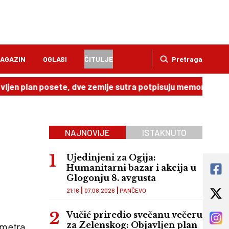
AGAZIN
OGLASI
ČITULJE
Pretraga
an posete, dve zemlje sutra potpisuju memorandum
20:4
NAJNOVIJE
ISTAKNUTO
Ujedinjeni za Ogija:
Humanitarni bazar i akcija u
Glogonju 8. avgusta
21:16
07.08.2026
PANČEVO
Vučić priredio svečanu večeru
za Zelenskog: Objavljen plan
ometra,