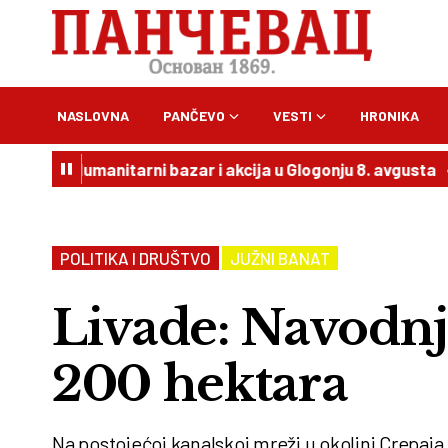
NASLOVNA
PANČEVO
VESTI
HRONIKA
 Humanitarni bazar i akcija u Glogonju 8. avgusta
20:54
POLITIKA I DRUŠTVO
JUŽNI BANAT
Livade: Navodnj
200 hektara
Na postojećoj kanalskoj mreži u okolini Crepaja,