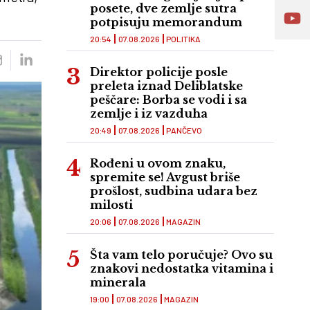
posete, dve zemlje sutra
potpisuju memorandum
20:54
07.08.2026
POLITIKA
Direktor policije posle
preleta iznad Deliblatske
peščare: Borba se vodi i sa
zemlje i iz vazduha
20:49
07.08.2026
PANČEVO
Rođeni u ovom znaku,
spremite se! Avgust briše
prošlost, sudbina udara bez
milosti
20:06
07.08.2026
MAGAZIN
Šta vam telo poručuje? Ovo su
znakovi nedostatka vitamina i
minerala
19:00
07.08.2026
MAGAZIN