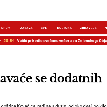
SPORT
ZABAVA
SVET
KULTURA
ZDRAVLJE
M
Vučić priredio svečanu večeru za Zelenskog: Objavljen pl
avaće se dodatnih
 opština Kovačica, radi se u dužini od oko dva i po kil