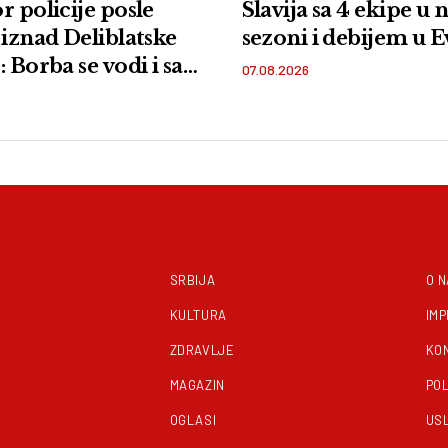
r policije posle
Slavija sa 4 ekipe u 
 iznad Deliblatske
sezoni i debijem u 
 Borba se vodi i sa
07.08.2026
i iz vazduha
SRBIJA
O 
KULTURA
IM
ZDRAVLJE
KO
MAGAZIN
POL
OGLASI
US