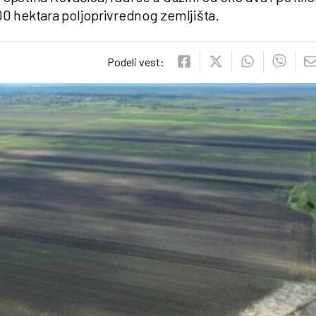
0 hektara poljoprivrednog zemljišta.
Podeli vest: