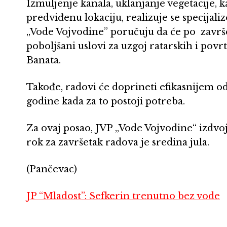
Izmuljenje kanala, uklanjanje vegetacije, 
predviđenu lokaciju, realizuje se specija
„Vode Vojvodine” poručuju da će po završe
poboljšani uslovi za uzgoj ratarskih i pov
Banata.
Takođe, radovi će doprineti efikasnijem o
godine kada za to postoji potreba.
Za ovaj posao, JVP „Vode Vojvodine“ izdvoji
rok za završetak radova je sredina jula.
(Pančevac)
JP “Mladost”: Sefkerin trenutno bez vode