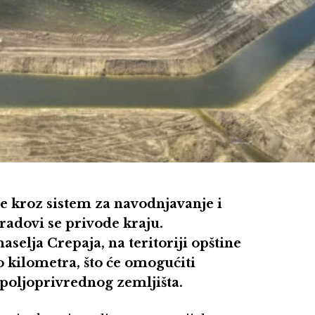
kroz sistem za navodnjavanje i
radovi se privode kraju.
aselja Crepaja, na teritoriji opštine
o kilometra, što će omogućiti
poljoprivrednog zemljišta.