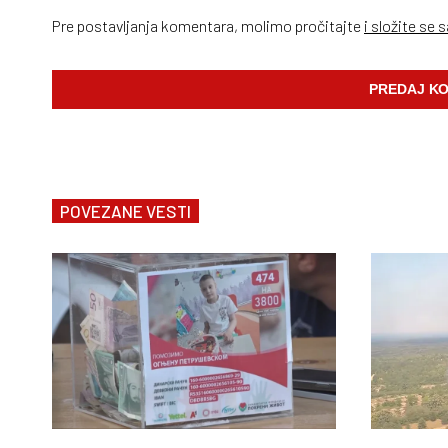
Pre postavljanja komentara, molimo pročitajte
i složite se 
POVEZANE VESTI