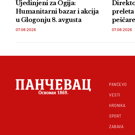
Ujedinjeni za Ogija:
Direkto
Humanitarni bazar i akcija
preleta
u Glogonju 8. avgusta
peščare:
zemlje 
07.08.2026
07.08.2026
PANČEVO
VESTI
HRONIKA
SPORT
ZABAVA