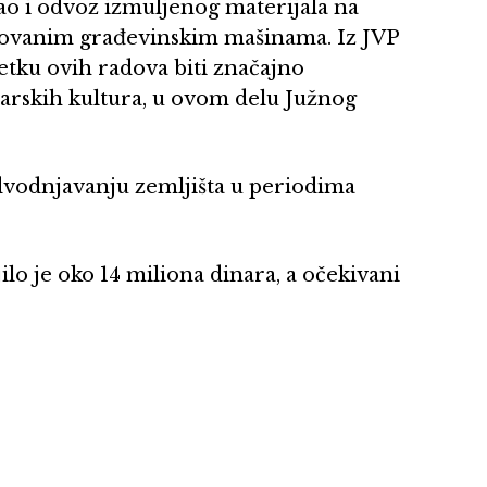
kao i odvoz izmuljenog materijala na
lizovanim građevinskim mašinama. Iz JVP
tku ovih radova biti značajno
rtarskih kultura, u ovom delu Južnog
dvodnjavanju zemljišta u periodima
lo je oko 14 miliona dinara, a očekivani