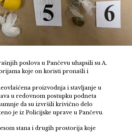
šnjih poslova u Pančevu uhapsili su A.
torijama koje on koristi pronašli i
eovlašćena proizvodnja i stavljanje u
rijava u redovnom postupku podneta
sumnje da su izvršili krivično delo
eno je iz Policijske uprave u Pančevu.
resom stana i drugih prostorija koje