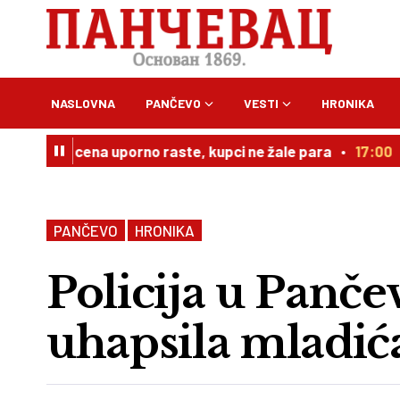
NASLOVNA
PANČEVO
VESTI
HRONIKA
em cena uporno raste, kupci ne žale para
17:00
Bavaništ
PANČEVO
HRONIKA
Policija u Panče
uhapsila mladić