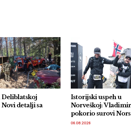
 Deliblatskoj
Istorijski uspeh u
 Novi detalji sa
Norveškoj: Vladimir
pokorio surovi No
Xtri
06.08.2026