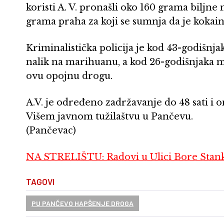
koristi A. V. pronašli oko 160 grama biljn
grama praha za koji se sumnja da je kokain
Kriminalistička policija je kod 43-godišnj
nalik na marihuanu, a kod 26-godišnjaka ma
ovu opojnu drogu.
A.V. je određeno zadržavanje do 48 sati i o
Višem javnom tužilaštvu u Pančevu.
(Pančevac)
NA STRELIŠTU: Radovi u Ulici Bore Stan
TAGOVI
PU PANČEVO HAPŠENJE DROGA