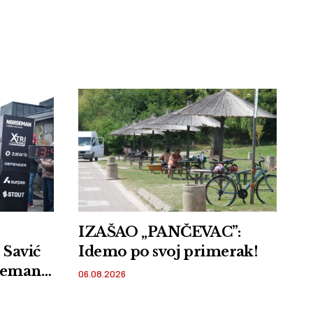
IZAŠAO „PANČEVAC”:
 Savić
Idemo po svoj primerak!
rseman
06.08.2026