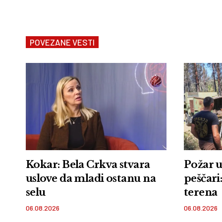
POVEZANE VESTI
Kokar: Bela Crkva stvara
Požar u
uslove da mladi ostanu na
peščari:
selu
terena
06.08.2026
06.08.2026