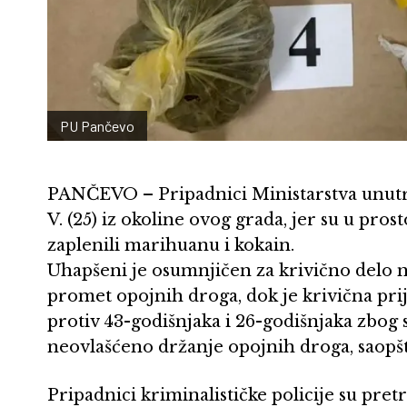
PU Pančevo
PANČEVO – Pripadnici Ministarstva unutra
V. (25) iz okoline ovog grada, jer su u pros
zaplenili marihuanu i kokain.
Uhapšeni je osumnjičen za krivično delo n
promet opojnih droga, dok je krivična p
protiv 43-godišnjaka i 26-godišnjaka zbog 
neovlašćeno držanje opojnih droga, saopšt
Pripadnici kriminalističke policije su pret