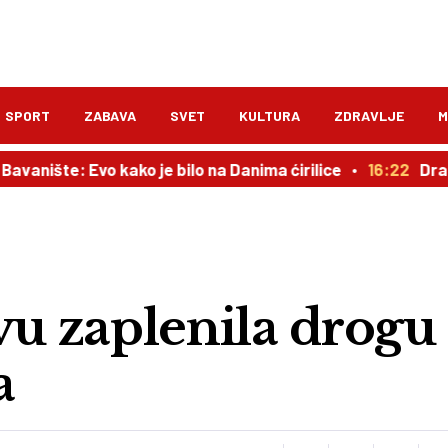
SPORT
ZABAVA
SVET
KULTURA
ZDRAVLJE
M
e: Evo kako je bilo na Danima ćirilice
16:22
Drama u Del
vu zaplenila drogu 
a