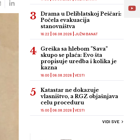
Drama u Deliblatskoj Peščari:
Počela evakuacija
stanovništva
16:22
06.08.2026
JUŽNI BANAT
Greška sa hlebom "Sava"
skupo se plaća: Evo šta
propisuje uredba i kolika je
kazna
16:00
06.08.2026
VESTI
Katastar ne dokazuje
vlasništvo, a RGZ objašnjava
celu proceduru
15:00
06.08.2026
VESTI
VIDI SVE