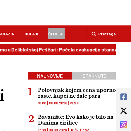
AGAZIN
OGLASI
ČITULJE
Pretraga
iblatskoj Peščari: Počela evakuacija stanovništva
16:0
NAJNOVIJE
ISTAKNUTO
i
Polovnjak kojem cena uporno
raste, kupci ne žale para
18:00
06.08.2026
VESTI
Bavanište: Evo kako je bilo na
Danima ćirilice
17:00
06.08.2026
JUŽNI BANAT