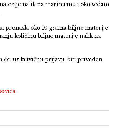
e materije nalik na marihuanu i oko sedam
.
aka pronašla oko 10 grama biljne materije
nju količinu biljne materije nalik na
n će, uz krivičnu prijavu, biti priveden
kovića