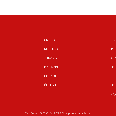
SRBIJA
O 
KULTURA
IM
ZDRAVLJE
KO
MAGAZIN
POL
OGLASI
US
ČITULJE
POL
MA
Pančevac D.O.O. © 2026 Sva prava zadržana.