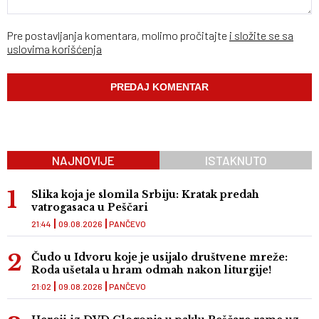
Pre postavljanja komentara, molimo pročitajte
i složite se sa
uslovima korišćenja
NAJNOVIJE
ISTAKNUTO
Slika koja je slomila Srbiju: Kratak predah
vatrogasaca u Peščari
21:44
09.08.2026
PANČEVO
Čudo u Idvoru koje je usijalo društvene mreže:
Roda ušetala u hram odmah nakon liturgije!
21:02
09.08.2026
PANČEVO