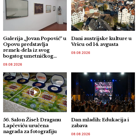
Galerija „Jovan Popović“ u
Dani austrijske kulture u
Opovu predstavlja
Vršcu od 14. avgusta
remek-dela iz svog
09.08.2026
bogatog umetničkog
fonda
09.08.2026
56. Salon Žisel: Draganu
Dan mladih: Edukacija i
Lapčeviću uručena
zabava
nagrada za fotografiju
08.08.2026