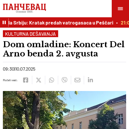
a Srbiju: Kratak predah vatrogasaca u Peščari
21:02
Čudo
KULTURNA DEŠAVANJA
Dom omladine: Koncert Del
Arno benda 2. avgusta
09:30
10.07.2025
Podeli vest: