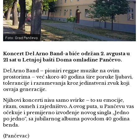
Foto: Grad Pančevo
Koncert Del Arno Band-a biće održan 2. avgusta u
21 sat u Letnjoj bašti Doma omladine Pančevo.
Del Arno Band – pioniri reggae muzike na ovim
prostorima – već skoro 40 godina šire poruke ljubavi,
tolerancije i razumevanja kroz jedinstveni zvuk koji
osvaja generacije.
Njihovi koncerti nisu samo svirke – to su emocije,
ritam, osmeh i zajedništvo. A ovog puta, u Pančevu vas
očekuje i premijerno izvođenje novog singla „Jedno
po jedno“, sa jubilarnog albuma povodom 40 godina
benda.
(Pančevac)