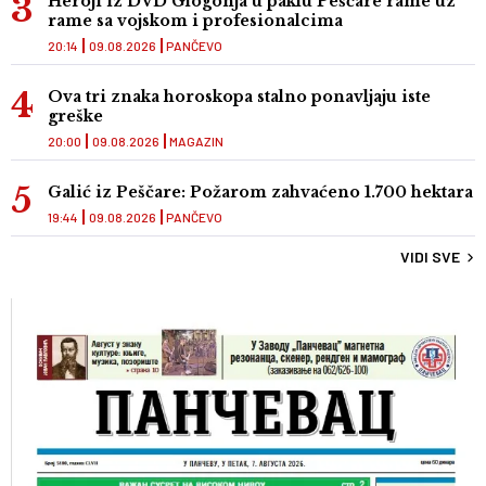
Heroji iz DVD Glogonja u paklu Peščare rame uz
rame sa vojskom i profesionalcima
20:14
09.08.2026
PANČEVO
Ova tri znaka horoskopa stalno ponavljaju iste
greške
20:00
09.08.2026
MAGAZIN
Galić iz Peščare: Požarom zahvaćeno 1.700 hektara
19:44
09.08.2026
PANČEVO
VIDI SVE