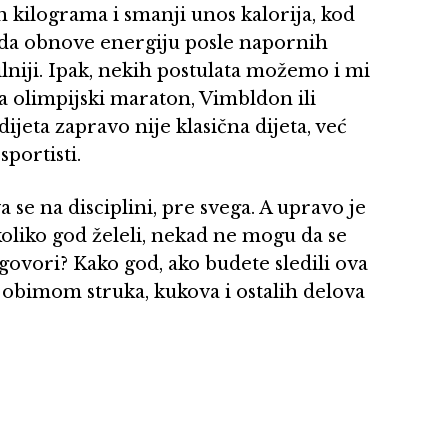
h kilograma i smanji unos kalorija, kod
u da obnove energiju posle napornih
bilniji. Ipak, nekih postulata možemo i mi
 olimpijski maraton, Vimbldon ili
ijeta zapravo nije klasična dijeta, već
portisti.
se na disciplini, pre svega. A upravo je
oliko god želeli, nekad ne mogu da se
govori? Kako god, ako budete sledili ova
 obimom struka, kukova i ostalih delova