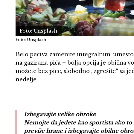
Foto: Unsplash
Foto: Unsplash
Belo peciva zamenite integralnim, umesto 
na gazirana pića – bolja opcija je obična vo
možete bez pice, slobodno „zgrešite“ sa j
nedelje.
Izbegavajte velike obroke
Nemojte da jedete kao sportista ako to
previše hrane i izbegavajte obilne obroke