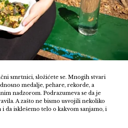
bični smrtnici, složićete se. Mnogih stvari
odnosno medalje, pehare, rekorde, a
ijalnim nadzorom. Podrazumeva se da je
vila. A zašto ne bismo usvojili nekoliko
 i da isklešemo telo o kakvom sanjamo, i