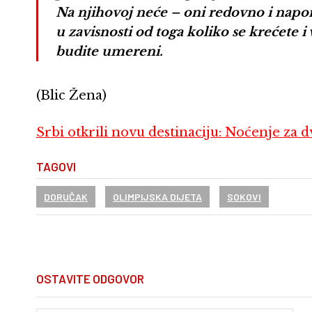
Na njihovoj neće – oni redovno i napor
u zavisnosti od toga koliko se krećete 
budite umereni.
(Blic Žena)
Srbi otkrili novu destinaciju: Noćenje za dv
TAGOVI
DORUČAK
OLIMPIJSKA DIJETA
SOKOVI
OSTAVITE ODGOVOR