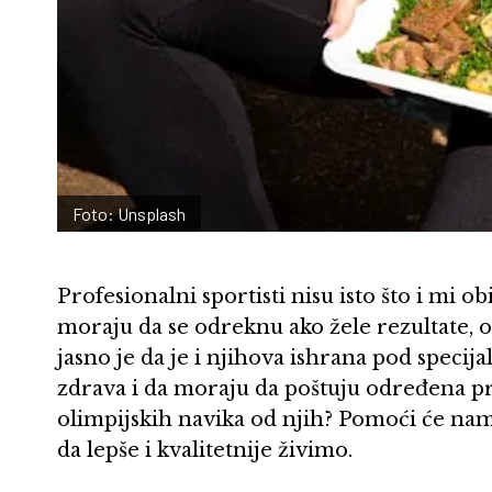
Foto: Unsplash
Profesionalni sportisti nisu isto što i mi o
moraju da se odreknu ako žele rezultate, 
jasno je da je i njihova ishrana pod spec
zdrava i da moraju da poštuju određena pra
olimpijskih navika od njih? Pomoći će nam
da lepše i kvalitetnije živimo.