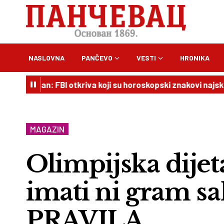
NASLOVNA
PANČEVO
VESTI
HRONIKA
: FBI otkriva koji su horoskopski znakovi najskloniji krimina
MAGAZIN
Olimpijska dijet
imati ni gram sa
PRAVILA