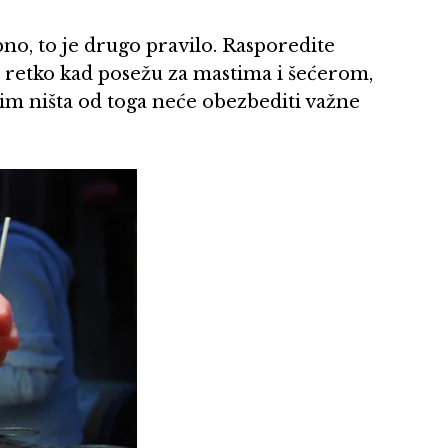
no, to je drugo pravilo. Rasporedite
ji retko kad posežu za mastima i šećerom,
m ništa od toga neće obezbediti važne