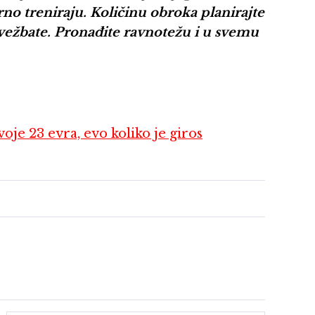
no treniraju. Količinu obroka planirajte
i vežbate. Pronađite ravnotežu i u svemu
oje 23 evra, evo koliko je giros