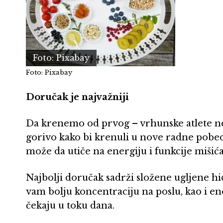
Foto: Pixabay
Foto: Pixabay
Doručak je najvažniji
Da krenemo od prvog – vrhunske atlete n
gorivo kako bi krenuli u nove radne pobe
može da utiče na energiju i funkcije mišića
Najbolji doručak sadrži složene ugljene hi
vam bolju koncentraciju na poslu, kao i en
čekaju u toku dana.