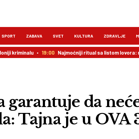
SPORT
ZABAVA
SVET
KULTURA
ZDRAVLJE
M
lu
19:00
Najmoćniji ritual sa listom lovora: novac dolazi
a garantuje da neć
la: Tajna je u OVA 