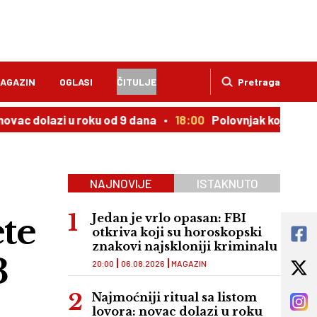
AGAZIN
OGLASI
ČITULJE
Pretraga
 u roku od 9 dana
18:00
Polovnjak kojem cena uporno ras
NAJNOVIJE
ISTAKNUTO
ete
Jedan je vrlo opasan: FBI
otkriva koji su horoskopski
znakovi najskloniji kriminalu
3
20:00
06.08.2026
MAGAZIN
Najmoćniji ritual sa listom
lovora: novac dolazi u roku