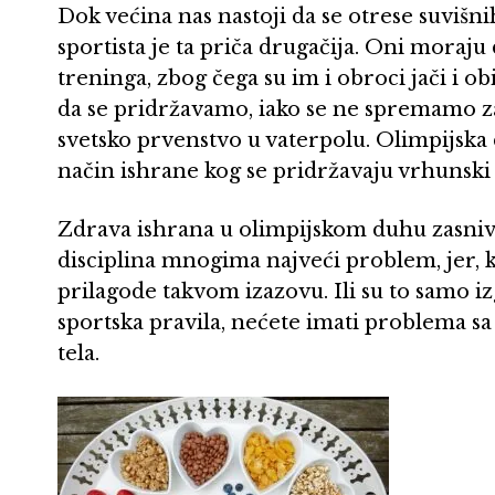
Dok većina nas nastoji da se otrese suvišni
sportista je ta priča drugačija. Oni moraj
treninga, zbog čega su im i obroci jači i o
da se pridržavamo, iako se ne spremamo za
svetsko prvenstvo u vaterpolu. Olimpijska d
način ishrane kog se pridržavaju vrhunski s
Zdrava ishrana u olimpijskom duhu zasniva 
disciplina mnogima najveći problem, jer, k
prilagode takvom izazovu. Ili su to samo iz
sportska pravila, nećete imati problema sa
tela.