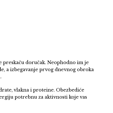
e preskaču doručak. Neophodno im je
de, a izbegavanje prvog dnevnog obroka
.
drate, vlakna i proteine. Obezbediće
ergiju potrebnu za aktivnosti koje vas