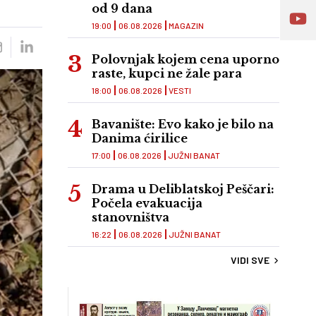
od 9 dana
19:00
06.08.2026
MAGAZIN
Polovnjak kojem cena uporno
raste, kupci ne žale para
18:00
06.08.2026
VESTI
Bavanište: Evo kako je bilo na
Danima ćirilice
17:00
06.08.2026
JUŽNI BANAT
Drama u Deliblatskoj Peščari:
Počela evakuacija
stanovništva
16:22
06.08.2026
JUŽNI BANAT
VIDI SVE