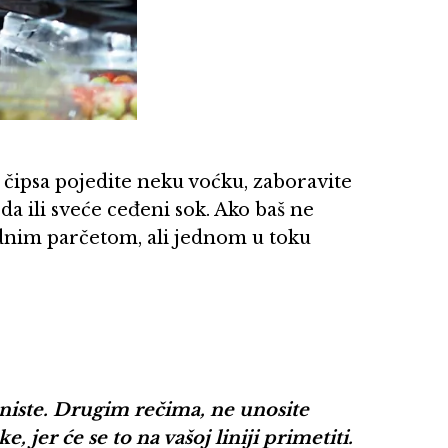
čipsa pojedite neku voćku, zaboravite
da ili sveće ceđeni sok. Ako baš ne
ednim parčetom, ali jednom u toku
 niste. Drugim rečima, ne unosite
, jer će se to na vašoj liniji primetiti.