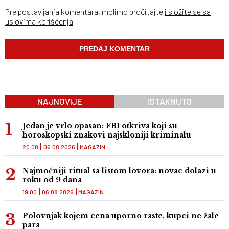
Pre postavljanja komentara, molimo pročitajte
i složite se sa
uslovima korišćenja
NAJNOVIJE
ISTAKNUTO
Jedan je vrlo opasan: FBI otkriva koji su
horoskopski znakovi najskloniji kriminalu
20:00
06.08.2026
MAGAZIN
Najmoćniji ritual sa listom lovora: novac dolazi u
roku od 9 dana
19:00
06.08.2026
MAGAZIN
Polovnjak kojem cena uporno raste, kupci ne žale
para