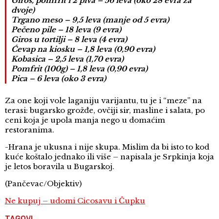
Giros, pomfrit i 2 piva – 56 leva (oko 28 evra za
dvoje)
Trgano meso – 9,5 leva (manje od 5 evra)
Pečeno pile – 18 leva (9 evra)
Giros u tortilji – 8 leva (4 evra)
Ćevap na kiosku – 1,8 leva (0,90 evra)
Kobasica – 2,5 leva (1,70 evra)
Pomfrit (100g) – 1,8 leva (0,90 evra)
Pica – 6 leva (oko 3 evra)
Za one koji vole laganiju varijantu, tu je i “meze” na
terasi: bugarsko grožđe, ovčiji sir, masline i salata, po
ceni koja je upola manja nego u domaćim
restoranima.
-Hrana je ukusna i nije skupa. Mislim da bi isto to kod
kuće koštalo jednako ili više – napisala je Srpkinja koja
je letos boravila u Bugarskoj.
(Pančevac/Objektiv)
Ne kupuj – udomi Cicosavu i Čupku
TAGOVI