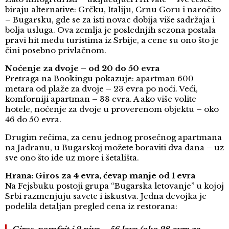
biraju alternative: Grčku, Italiju, Crnu Goru i naročito
– Bugarsku, gde se za isti novac dobija više sadržaja i
bolja usluga. Ova zemlja je poslednjih sezona postala
pravi hit među turistima iz Srbije, a cene su ono što je
čini posebno privlačnom.
Noćenje za dvoje – od 20 do 50 evra
Pretraga na Bookingu pokazuje: apartman 600
metara od plaže za dvoje – 23 evra po noći. Veći,
komforniji apartman – 38 evra. A ako više volite
hotele, noćenje za dvoje u proverenom objektu – oko
46 do 50 evra.
Drugim rečima, za cenu jednog prosečnog apartmana
na Jadranu, u Bugarskoj možete boraviti dva dana – uz
sve ono što ide uz more i šetališta.
Hrana: Giros za 4 evra, ćevap manje od 1 evra
Na Fejsbuku postoji grupa “Bugarska letovanje” u kojoj
Srbi razmenjuju savete i iskustva. Jedna devojka je
podelila detaljan pregled cena iz restorana: