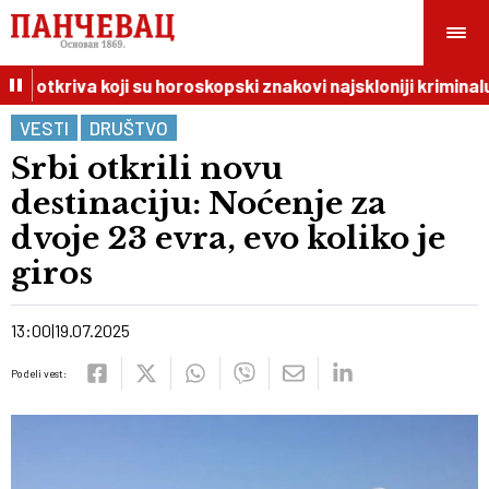
I otkriva koji su horoskopski znakovi najskloniji kriminalu
VESTI
DRUŠTVO
Srbi otkrili novu
destinaciju: Noćenje za
dvoje 23 evra, evo koliko je
giros
13:00
19.07.2025
Podeli vest: