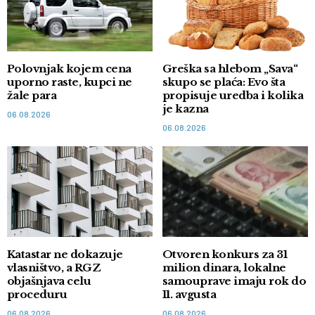
Polovnjak kojem cena
Greška sa hlebom „Sava“
uporno raste, kupci ne
skupo se plaća: Evo šta
žale para
propisuje uredba i kolika
je kazna
06.08.2026
06.08.2026
Katastar ne dokazuje
Otvoren konkurs za 31
vlasništvo, a RGZ
milion dinara, lokalne
objašnjava celu
samouprave imaju rok do
proceduru
11. avgusta
06.08.2026
06.08.2026