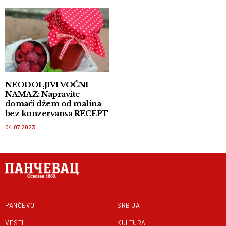
NEODOLJIVI VOĆNI
NAMAZ: Napravite
domaći džem od malina
bez konzervansa RECEPT
04.07.2023
PANČEVO
SRBIJA
VESTI
KULTURA