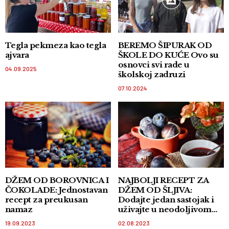
Tegla pekmeza kao tegla
BEREMO ŠIPURAK OD
ajvara
ŠKOLE DO KUĆE Ovo su
osnovci svi rade u
04.09.2025
školskoj zadruzi
07.10.2024
DŽEM OD BOROVNICA I
NAJBOLJI RECEPT ZA
ČOKOLADE: Jednostavan
DŽEM OD ŠLJIVA:
recept za preukusan
Dodajte jedan sastojak i
namaz
uživajte u neodoljivom
ukusu
19.09.2023
02.08.2023