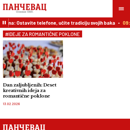
kama: Ostavite telefone, učite tradiciju svojih baka
09:
#IDEJE ZA ROMANTIČNE POKLONE
Dan zaljubljenih: Deset
kreativnih ideja za
romantične poklone
13.02.2026