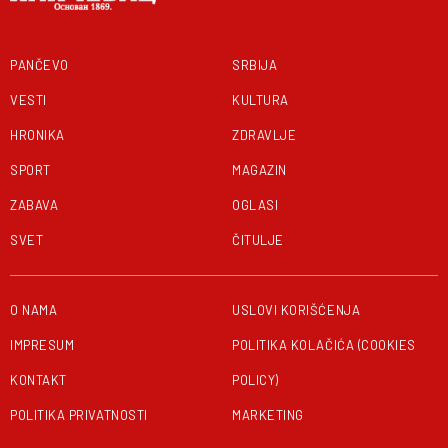
PANČEVO
SRBIJA
VESTI
KULTURA
HRONIKA
ZDRAVLJE
SPORT
MAGAZIN
ZABAVA
OGLASI
SVET
ČITULJE
O NAMA
USLOVI KORIŠĆENJA
IMPRESUM
POLITIKA KOLAČIĆA (COOKIES
KONTAKT
POLICY)
POLITIKA PRIVATNOSTI
MARKETING