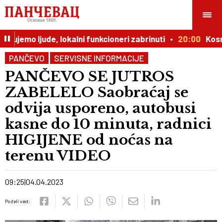
jemo ljude, lokalni funkcioneri zabrinuti
20:00
Kosmičk
PANČEVO
SERVISNE INFORMACIJE
PANČEVO SE JUTROS
ZABELELO Saobraćaj se
odvija usporeno, autobusi
kasne do 10 minuta, radnici
HIGIJENE od noćas na
terenu VIDEO
09:25
04.04.2023
Podeli vest: