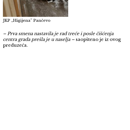
JKP „Higijena” Pančevo
– Prva smena nastavila je rad treće i posle čišćenja
centra grada prešla je u naselja –
saopšteno je iz ovog
preduzeća.