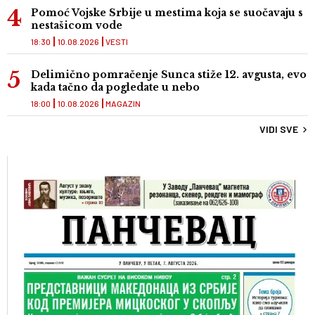
Pomoć Vojske Srbije u mestima koja se suočavaju s
nestašicom vode
18:30
10.08.2026
VESTI
Delimično pomračenje Sunca stiže 12. avgusta, evo
kada tačno da pogledate u nebo
18:00
10.08.2026
MAGAZIN
VIDI SVE