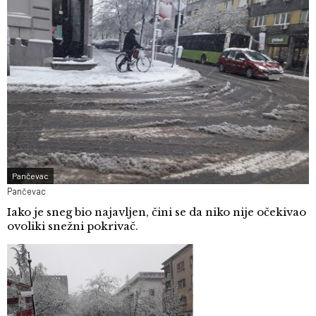
Pančevac
Pančevac
Iako je sneg bio najavljen, čini se da niko nije očekivao
ovoliki snežni pokrivač.