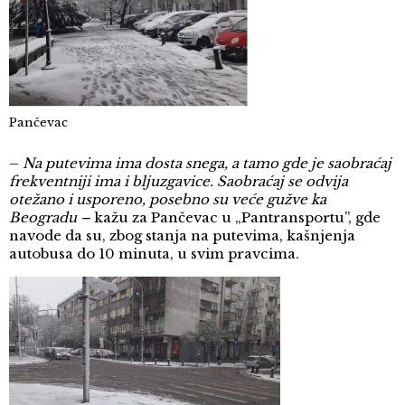
Pančevac
–
Na putevima ima dosta snega, a tamo gde je saobraćaj
frekventniji ima i bljuzgavice. Saobraćaj se odvija
otežano i usporeno, posebno su veće gužve ka
Beogradu –
kažu za Pančevac u „Pantransportu”, gde
navode da su, zbog stanja na putevima, kašnjenja
autobusa do 10 minuta, u svim pravcima.