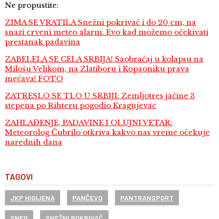
Ne propustite:
ZIMA SE VRATILA Snežni pokrivač i do 20 cm, na
snazi crveni meteo alarm. Evo kad možemo očekivati
prestanak padavina
ZABELELA SE CELA SRBIJA! Saobraćaj u kolapsu na
Milošu Velikom, na Zlatiboru i Kopaoniku prava
mećava! FOTO
ZATRESLO SE TLO U SRBIJI: Zemljotres jačine 3
stepena po Rihteru pogodio Kragujevac
ZAHLAĐENJE, PADAVINE I OLUJNI VETAR:
Meteorolog Čubrilo otkriva kakvo nas vreme očekuje
narednih dana
TAGOVI
JKP HIGIJENA
PANČEVO
PANTRANSPORT
SNEG
SNEŽNI POKRIVAČ