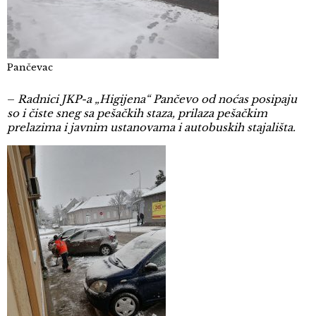
Pančevac
–
Radnici JKP-a „Higijena“ Pančevo od noćas posipaju
so i čiste sneg sa pešačkih staza, prilaza pešačkim
prelazima i javnim ustanovama i autobuskih stajališta.