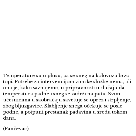
Temperature su u plusu, pa se sneg na kolovozu brzo
topi. Potrebe za intervencijom zimske službe nema, ali
ona je, kako saznajemo, u pripravnosti u slučaju da
temperatura padne i sneg se zadrži na putu. Svim
učesnicima u saobraćaju savetuje se oprez i strpljenje,
zbog bljuzgavice. Slabljenje snega očekuje se posle
podne, a potpuni prestanak padavina u sredu tokom
dana.
(Pančevac)