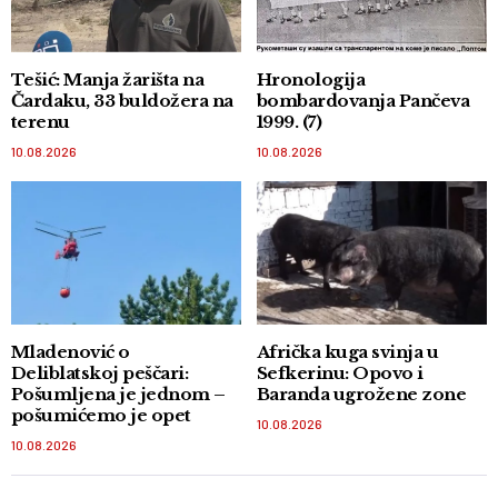
Tešić: Manja žarišta na
Hronologija
Čardaku, 33 buldožera na
bombardovanja Pančeva
terenu
1999. (7)
10.08.2026
10.08.2026
Mladenović o
Afrička kuga svinja u
Deliblatskoj peščari:
Sefkerinu: Opovo i
Pošumljena je jednom –
Baranda ugrožene zone
pošumićemo je opet
10.08.2026
10.08.2026