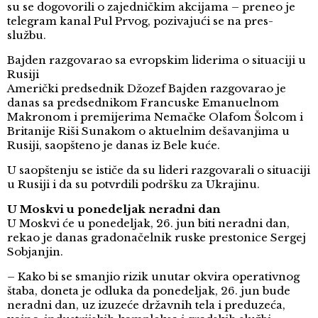
su se dogovorili o zajedničkim akcijama – preneo je
telegram kanal Pul Prvog, pozivajući se na pres-
službu.
Bajden razgovarao sa evropskim liderima o situaciji u
Rusiji
Američki predsednik Džozef Bajden razgovarao je
danas sa predsednikom Francuske Emanuelnom
Makronom i premijerima Nemačke Olafom Šolcom i
Britanije Riši Sunakom o aktuelnim dešavanjima u
Rusiji, saopšteno je danas iz Bele kuće.
U saopštenju se ističe da su lideri razgovarali o situaciji
u Rusiji i da su potvrdili podršku za Ukrajinu.
U Moskvi u ponedeljak neradni dan
U Moskvi će u ponedeljak, 26. jun biti neradni dan,
rekao je danas gradonačelnik ruske prestonice Sergej
Sobjanjin.
– Kako bi se smanjio rizik unutar okvira operativnog
štaba, doneta je odluka da ponedeljak, 26. jun bude
neradni dan, uz izuzeće državnih tela i preduzeća,