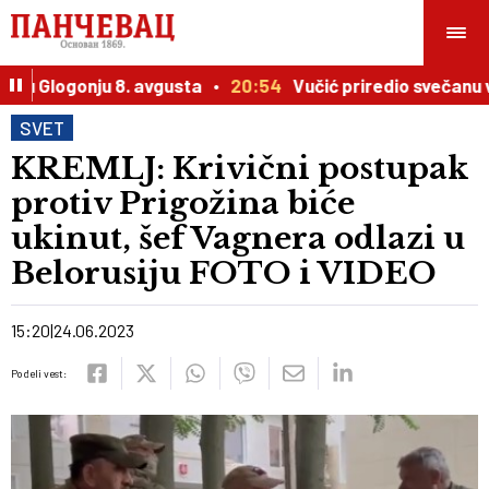
 Glogonju 8. avgusta
20:54
Vučić priredio svečanu veče
SVET
KREMLJ: Krivični postupak
protiv Prigožina biće
ukinut, šef Vagnera odlazi u
Belorusiju FOTO i VIDEO
15:20
24.06.2023
Podeli vest: