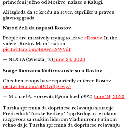
primećeni južno od Moskve, nalaze u Kalugi.
Ali izgleda da se kreću na sever, otprilike u pravcu
glavnog grada.
Narod želi da napusti Rostov
People are massively trying to leave
#Rostov
. In the
video: „Rostov Main“ station.
pic.twitter.com/49AWHSWVdP
— NEXTA (@nexta_tv)
June 24, 2023
Snage Ramzana Kadirova ušle su u Rostov
Chechen troops have reportedly entered Rostov
pic.twitter.com/pUOvdQGwy5
— Michael A. Horowitz (@michaelh992)
June 24, 2023
Turska spremna da doprinese rešavanju situacije
Predsednik Turske Redžep Tajip Erdogan je tokom
razgovora sa ruskim liderom Vladimirom Putinom
rekao da je Turska spremna da doprinese rešavanju