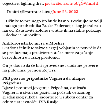
objective, fighting the…
pic.twitter.com/oUgGWmlHsI
— Dmitri (@wartranslated)
June 23, 2023
– Učinite to pre nego što bude kasno. Povinujte se volji
i nalogu predsednika Ruske Federacije, kog je izabrao
narod. Zaustavite kolone i vratite ih na stalne položaje
– dodao je Surovikin.
Antiterorističke mere u Moskvi
Gradonačelnik Moskve Sergej Sobjanin je potvrdio da
se preduzimaju protivterorističke mere za jačanje
bezbednosti u ruskoj prestonici.
On je dodao da će biti sprovedene i dodatne provere
na putevima, prenosi Rojters.
FSB pozvao pripadnike Vagnera da uhapse
Prigožina
Izjave i postupci Jevgenija Prigožina, osnivača
Vagnera, u stvari su pozivi na početak oružanog
građanskog sukoba, saopštio je u subotu centar za
odnose sa javnošću FSB Rusije.