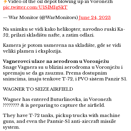
Video of the oil depot blowing up in Voronezh
pic.twitter.com/U1SlMIgSkT
— War Monitor (@WarMonitors)
June 24, 2023
Na snimku se vidi kako helikopter, navodno ruski Ka-
52, prilazi skladištu nafte, a zatim odlazi.
Kamera je potom usmerena na skladište, gde se vidi
veliki plamen i eksplozija.
Vagnerovci ulaze na aerodrom u Voronježu
Snage Vagnera su u blizini aerodroma u Voronježu i
spremaju se da ga zauzmu. Prema dostupnim
snimcima, imaju tenkove T-72, i PVO sistem Panzir S1.
WAGNER TO SEIZE AIRFIELD
Wagner has entered Buturlinovka, in Voronezh
???????? & is preparing to capture the airfield.
They have T-72 tanks, pickup trucks with machine
guns, and even the Pantsir-S1 anti-aircraft missile
system.