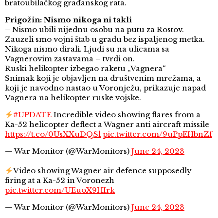
bratoubilačkog građanskog rata.
​Prigožin: Nismo nikoga ni takli
– Nismo ubili nijednu osobu na putu za Rostov.
Zauzeli smo vojni štab u gradu bez ispaljenog metka.
Nikoga nismo dirali. Ljudi su na ulicama sa
Vagnerovim zastavama – tvrdi on.
Ruski helikopter izbegao raketu „Vagnera“
Snimak koji je objavljen na društvenim mrežama, a
koji je navodno nastao u Voronježu, prikazuje napad
Vagnera na helikopter ruske vojske.
#UPDATE
Incredible video showing flares from a
Ka-52 helicopter deflect a Wagner anti aircraft missile
https://t.co/0UsXXuDQSl
pic.twitter.com/9uPpEHbnZf
— War Monitor (@WarMonitors)
June 24, 2023
Video showing Wagner air defence supposedly
firing at a Ka-52 in Voronezh
pic.twitter.com/UEuoX9HIrk
— War Monitor (@WarMonitors)
June 24, 2023