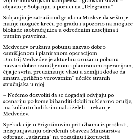
vojno-industrijskih kompleksa i gradskih službi –
objavio je Sobjanjin u poruci na „Telegramu“.
Sobjanjin je zatražio od građana Moskve da se što je
manje moguće kreću po gradu i upozorio na moguće
blokade saobraćajnica u određenim naseljima i
putnim pravcima.
Medvedev oružanu pobunu nazvao dobro
osmišljenom i planiranom operacijom
Dmitrij Medvedev je aktuelnu oružanu pobunu
nazvao dobro osmišljenom i planiranom operacijom,
čija je svrha preuzimanje vlasti u zemlji i dodao da
smatra „prilično verovatnim“ učešće stranih
stručnjaka u njoj.
– Nećemo dozvoliti da se događaji odvijaju po
scenariju po kome bi banditi dobili nuklearno oružje,
ma koliko to ludi kriminalci želeli – rekao je
Medvedev.
Spekulacije o Prigožinovim pritužbama iz prošlosti,
neispunjavanju određenih obaveza Ministarstva
odbrane, „udarima“ na pozadinu i korupciji