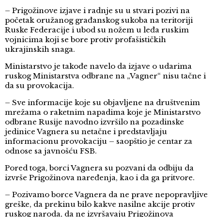
– Prigožinove izjave i radnje su u stvari pozivi na
početak oružanog građanskog sukoba na teritoriji
Ruske Federacije i ubod su nožem u leđa ruskim
vojnicima koji se bore protiv profašističkih
ukrajinskih snaga.
Ministarstvo je takođe navelo da izjave o udarima
ruskog Ministarstva odbrane na „Vagner“ nisu tačne i
da su provokacija.
– Sve informacije koje su objavljene na društvenim
mrežama o raketnim napadima koje je Ministarstvo
odbrane Rusije navodno izvršilo na pozadinske
jedinice Vagnera su netačne i predstavljaju
informacionu provokaciju – saopštio je centar za
odnose sa javnošću FSB.
Pored toga, borci Vagnera su pozvani da odbiju da
izvrše Prigožinova naređenja, kao i da ga pritvore.
– Pozivamo borce Vagnera da ne prave nepopravljive
greške, da prekinu bilo kakve nasilne akcije protiv
ruskog naroda, da ne izvršavaju Prigožinova