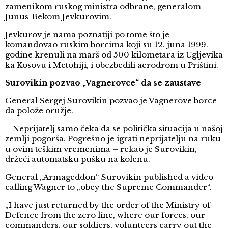
zamenikom ruskog ministra odbrane, generalom
Junus-Bekom Jevkurovim.
Jevkurov je nama poznatiji po tome što je
komandovao ruskim borcima koji su 12. juna 1999.
godine krenuli na marš od 500 kilometara iz Ugljevika
ka Kosovu i Metohiji, i obezbedili aerodrom u Prištini.
Surovikin pozvao „Vagnerovce“ da se zaustave
General Sergej Surovikin pozvao je Vagnerove borce
da polože oružje.
– Neprijatelj samo čeka da se politička situacija u našoj
zemlji pogorša. Pogrešno je igrati neprijatelju na ruku
u ovim teškim vremenima – rekao je Surovikin,
držeći automatsku pušku na kolenu.
General „Armageddon“ Surovikin published a video
calling Wagner to „obey the Supreme Commander“.
„I have just returned by the order of the Ministry of
Defence from the zero line, where our forces, our
commanders, our soldiers, volunteers carry out the