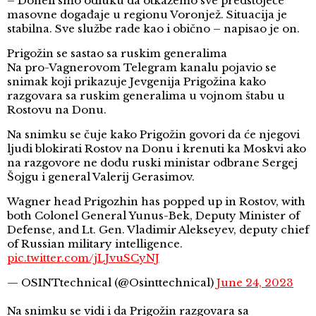
– Doneli smo odluku da otkažemo sve predstojeće
masovne događaje u regionu Voronjež. Situacija je
stabilna. Sve službe rade kao i obično – napisao je on.
Prigožin se sastao sa ruskim generalima
Na pro-Vagnerovom Telegram kanalu pojavio se
snimak koji prikazuje Jevgenija Prigožina kako
razgovara sa ruskim generalima u vojnom štabu u
Rostovu na Donu.
Na snimku se čuje kako Prigožin govori da će njegovi
ljudi blokirati Rostov na Donu i krenuti ka Moskvi ako
na razgovore ne dođu ruski ministar odbrane Sergej
Šojgu i general Valerij Gerasimov.
Wagner head Prigozhin has popped up in Rostov, with
both Colonel General Yunus-Bek, Deputy Minister of
Defense, and Lt. Gen. Vladimir Alekseyev, deputy chief
of Russian military intelligence.
pic.twitter.com/jLJvuSCyNJ
— OSINTtechnical (@Osinttechnical)
June 24, 2023
Na snimku se vidi i da Prigožin razgovara sa