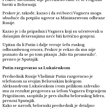
baviti u Belorusiji.
Peskov je, takođe, kazao i da svi borci Vagnera mogu
ubuduće da potpišu ugovor sa Ministarstvom odbrane
Rusije.
Kazao je i da pripadnici Vagnera koji su učestvovali u
dašanjim dešavanjima neće biti krivično gonjeni.
Upitan da li Putin i dalje veruje šefu ruskog
odbrambenog resora, Peskov je rekao da mu nije
poznato da se po tom pitanju „bilo šta promenilo“,
preneo je Sputnjik.
Putin razgovarao sa Lukašenkom
Predsednik Rusije Vladimir Putin razgovarao je
telefonom sa svojim Beloruskim kolegom
Aleksandrom Lukašenkom i tom prilikom zahvalio
mu za rezultat pregovora sa šefom Vagnera Evgenijem
Prigožinom, saopštila je pres služba beloruskog lidera,
prenosi Sputnjik.
Kako se navodi, beloruski predsednik je detaljno