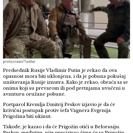
printscreen/Twitter
Predsednik Rusije Vladimir Putin je rekao da ova
opasnost mora biti uklonjena, i da je pobuna pokušaj
uništavanja Rusije iznutra. Kako je rekao, obraća sa se
onima koji su prevarom ili pod pretnjama uvučeni u
avanturu oružane pobune.
Portparol Kremlja Dmitrij Peskov izjavio je da će
krivični postupak protiv šefa Vagnera Evgenija
Prigožina biti ukinut.
Takođe, je kazao i da će Prigožin otići u Belorusiju.
Peskov, međutim, nije precizirao čime će se Prigožin