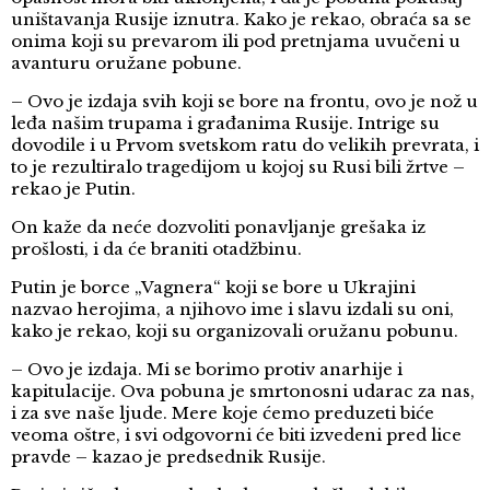
uništavanja Rusije iznutra. Kako je rekao, obraća sa se
onima koji su prevarom ili pod pretnjama uvučeni u
avanturu oružane pobune.
– Ovo je izdaja svih koji se bore na frontu, ovo je nož u
leđa našim trupama i građanima Rusije. Intrige su
dovodile i u Prvom svetskom ratu do velikih prevrata, i
to je rezultiralo tragedijom u kojoj su Rusi bili žrtve –
rekao je Putin.
On kaže da neće dozvoliti ponavljanje grešaka iz
prošlosti, i da će braniti otadžbinu.
Putin je borce „Vagnera“ koji se bore u Ukrajini
nazvao herojima, a njihovo ime i slavu izdali su oni,
kako je rekao, koji su organizovali oružanu pobunu.
– Ovo je izdaja. Mi se borimo protiv anarhije i
kapitulacije. Ova pobuna je smrtonosni udarac za nas,
i za sve naše ljude. Mere koje ćemo preduzeti biće
veoma oštre, i svi odgovorni će biti izvedeni pred lice
pravde – kazao je predsednik Rusije.