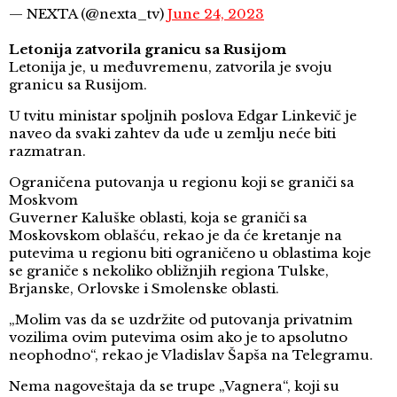
— NEXTA (@nexta_tv)
June 24, 2023
Letonija zatvorila granicu sa Rusijom
Letonija je, u međuvremenu, zatvorila je svoju
granicu sa Rusijom.
U tvitu ministar spoljnih poslova Edgar Linkevič je
naveo da svaki zahtev da uđe u zemlju neće biti
razmatran.
Ograničena putovanja u regionu koji se graniči sa
Moskvom
Guverner Kaluške oblasti, koja se graniči sa
Moskovskom oblašću, rekao je da će kretanje na
putevima u regionu biti ograničeno u oblastima koje
se graniče s nekoliko obližnjih regiona Tulske,
Brjanske, Orlovske i Smolenske oblasti.
„Molim vas da se uzdržite od putovanja privatnim
vozilima ovim putevima osim ako je to apsolutno
neophodno“, rekao je Vladislav Šapša na Telegramu.
Nema nagoveštaja da se trupe „Vagnera“, koji su