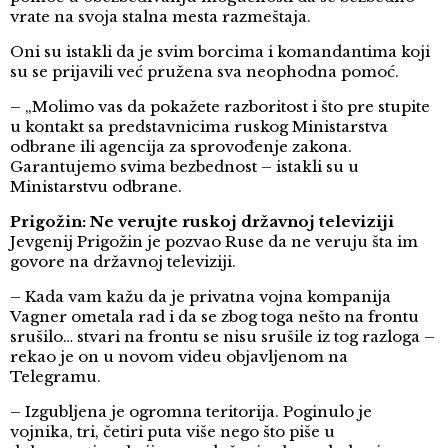
vrate na svoja stalna mesta razmeštaja.
Oni su istakli da je svim borcima i komandantima koji
su se prijavili već pružena sva neophodna pomoć.
– „Molimo vas da pokažete razboritost i što pre stupite
u kontakt sa predstavnicima ruskog Ministarstva
odbrane ili agencija za sprovođenje zakona.
Garantujemo svima bezbednost – istakli su u
Ministarstvu odbrane.
Prigožin: Ne verujte ruskoj državnoj televiziji
Jevgenij Prigožin je pozvao Ruse da ne veruju šta im
govore na državnoj televiziji.
– Kada vam kažu da je privatna vojna kompanija
Vagner ometala rad i da se zbog toga nešto na frontu
srušilo… stvari na frontu se nisu srušile iz tog razloga –
rekao je on u novom videu objavljenom na
Telegramu.
– Izgubljena je ogromna teritorija. Poginulo je
vojnika, tri, četiri puta više nego što piše u