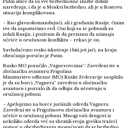
Putin ističe da su sve bezbednosne službe dobile
naređenja, i da je u Moskvi bezbedno, ali je u Rostovu
situacija komplikovana.
– Kao glavnokomandujući, ali i građanin Rusije, činim
sve da uspostavimo red. Oni koji su se pobunili su
izdali Rusiju, i pozivam ih da prestanu da uzimaju
učešće u oružanom konfliktu – rekao je on.
Savladaćemo svako iskušenje i biti još jači, na kraju
obraćanja poručio je Putin.
Rusko MO poručilo „Vagnerovcima“: Zavedeni ste u
zločinačku avanturu Prigožina
Ministarstvo odbrane (MO) Ruske Federacije saopštilo
je da su borci „Vagnera“ zavedeni u zločinačku
avanturu i pozvalo ih da odbiju da učestvuju u
oružanoj pobuni.
– Apelujemo na borce jurišnih odreda Vagnera.
Zavedeni ste u Prigožinovu zločinačku avanturu i
učešće u oružanoj pobuni. Mnogi vaši drugovi iz
nekoliko odreda već su shvatili svoju grešku tražeći
pomoć u obezbeđivanju mogućnosti da se bezbedno