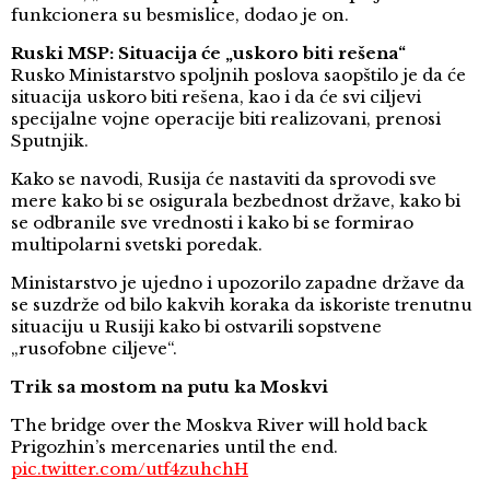
funkcionera su besmislice, dodao je on.
Ruski MSP: Situacija će „uskoro biti rešena“
Rusko Ministarstvo spoljnih poslova saopštilo je da će
situacija uskoro biti rešena, kao i da će svi ciljevi
specijalne vojne operacije biti realizovani, prenosi
Sputnjik.
Kako se navodi, Rusija će nastaviti da sprovodi sve
mere kako bi se osigurala bezbednost države, kako bi
se odbranile sve vrednosti i kako bi se formirao
multipolarni svetski poredak.
Ministarstvo je ujedno i upozorilo zapadne države da
se suzdrže od bilo kakvih koraka da iskoriste trenutnu
situaciju u Rusiji kako bi ostvarili sopstvene
„rusofobne ciljeve“.
Trik sa mostom na putu ka Moskvi
The bridge over the Moskva River will hold back
Prigozhin’s mercenaries until the end.
pic.twitter.com/utf4zuhchH