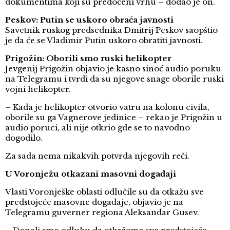
dokumentima koji su predočeni vrhu – dodao je on.
Peskov: Putin se uskoro obraća javnosti
Savetnik ruskog predsednika Dmitrij Peskov saopštio
je da će se Vladimir Putin uskoro obratiti javnosti.
Prigožin: Oborili smo ruski helikopter
Jevgenij Prigožin objavio je kasno sinoć audio poruku
na Telegramu i tvrdi da su njegove snage oborile ruski
vojni helikopter.
– Kada je helikopter otvorio vatru na kolonu civila,
oborile su ga Vagnerove jedinice – rekao je Prigožin u
audio poruci, ali nije otkrio gde se to navodno
dogodilo.
Za sada nema nikakvih potvrda njegovih reči.
U Voronježu otkazani masovni događaji
Vlasti Voronješke oblasti odlučile su da otkažu sve
predstojeće masovne događaje, objavio je na
Telegramu guverner regiona Aleksandar Gusev.