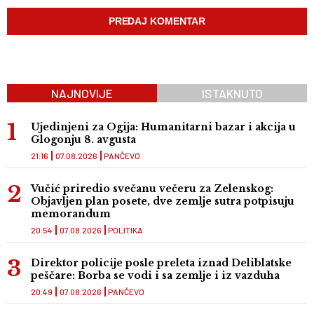
NAJNOVIJE
ISTAKNUTO
Ujedinjeni za Ogija: Humanitarni bazar i akcija u
Glogonju 8. avgusta
21:16
07.08.2026
PANČEVO
Vučić priredio svečanu večeru za Zelenskog:
Objavljen plan posete, dve zemlje sutra potpisuju
memorandum
20:54
07.08.2026
POLITIKA
Direktor policije posle preleta iznad Deliblatske
peščare: Borba se vodi i sa zemlje i iz vazduha
20:49
07.08.2026
PANČEVO