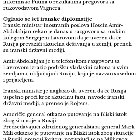
informisao Putina o rezultatima pregovora sa
rukovodstvom Vagnera.
Oglasio se šef iranske diplomatije
Iranski ministar inostranih poslova Hosein Amir-
Abdolahjan rekao je danas u razgovoru sa ruskim
kolegom Sergejem Lavrovom da je uveren da će
Rusija prevazići aktuelna dešavanja u zemlji, preneli
su iranski državni mediji.
Amir Abdolahjan je u telefonskom razgovoru sa
Lavrovom izrazio podršku vladavini zakona u svim
zemljama, uključujući Rusiju, koju je nazvao susedom
i prijateljem.
Iranski ministar je naglasio da uveren da će Rusija
uspešno proći kroz aktuelnu fazu, navode iranski
državni mediji, a preneo je Rojters.
Američki general otkazao putovanje na Bliski istok
zbog situacije u Rusiji
Predsedavajući združenog generalštaba general Mark
Mili otkazao je putovanje na Bliski istok zbog situacije
u Rusiji, prenosi Rojters, pozivajući se na Milijevog