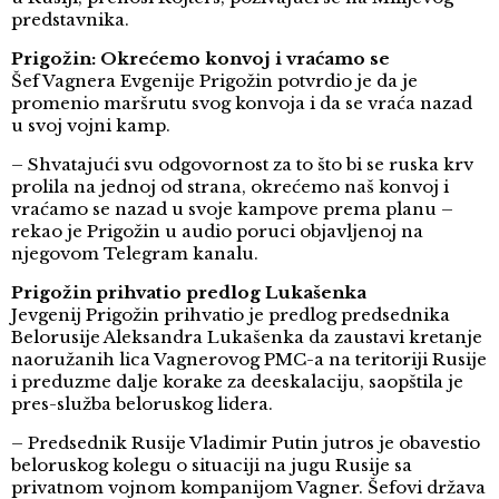
predstavnika.
Prigožin: Okrećemo konvoj i vraćamo se
Šef Vagnera Evgenije Prigožin potvrdio je da je
promenio maršrutu svog konvoja i da se vraća nazad
u svoj vojni kamp.
– Shvatajući svu odgovornost za to što bi se ruska krv
prolila na jednoj od strana, okrećemo naš konvoj i
vraćamo se nazad u svoje kampove prema planu –
rekao je Prigožin u audio poruci objavljenoj na
njegovom Telegram kanalu.
Prigožin prihvatio predlog Lukašenka
Jevgenij Prigožin prihvatio je predlog predsednika
Belorusije Aleksandra Lukašenka da zaustavi kretanje
naoružanih lica Vagnerovog PMC-a na teritoriji Rusije
i preduzme dalje korake za deeskalaciju, saopštila je
pres-služba beloruskog lidera.
– Predsednik Rusije Vladimir Putin jutros je obavestio
beloruskog kolegu o situaciji na jugu Rusije sa
privatnom vojnom kompanijom Vagner. Šefovi država