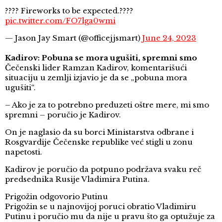
???? Fireworks to be expected.????
pic.twitter.com/FO7lga0wmi
— Jason Jay Smart (@officejjsmart)
June 24, 2023
Kadirov: Pobuna se mora ugušiti, spremni smo
Čečenski lider Ramzan Kadirov, komentarišući
situaciju u zemlji izjavio je da se „pobuna mora
ugušiti“.
– Ako je za to potrebno preduzeti oštre mere, mi smo
spremni – poručio je Kadirov.
On je naglasio da su borci Ministarstva odbrane i
Rosgvardije Čečenske republike već stigli u zonu
napetosti.
Kadirov je poručio da potpuno podržava svaku reč
predsednika Rusije Vladimira Putina.
Prigožin odgovorio Putinu
Prigožin se u najnovijoj poruci obratio Vladimiru
Putinu i poručio mu da nije u pravu što ga optužuje za