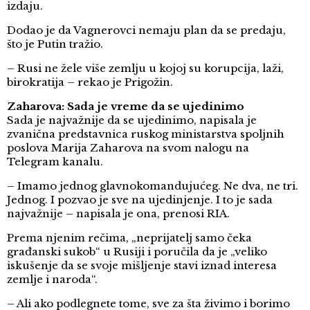
izdaju.
Dodao je da Vagnerovci nemaju plan da se predaju,
što je Putin tražio.
– Rusi ne žele više zemlju u kojoj su korupcija, laži,
birokratija – rekao je Prigožin.
Zaharova: Sada je vreme da se ujedinimo
Sada je najvažnije da se ujedinimo, napisala je
zvanična predstavnica ruskog ministarstva spoljnih
poslova Marija Zaharova na svom nalogu na
Telegram kanalu.
– Imamo jednog glavnokomandujućeg. Ne dva, ne tri.
Jednog. I pozvao je sve na ujedinjenje. I to je sada
najvažnije – napisala je ona, prenosi RIA.
Prema njenim rečima, „neprijatelj samo čeka
građanski sukob“ u Rusiji i poručila da je „veliko
iskušenje da se svoje mišljenje stavi iznad interesa
zemlje i naroda“.
– Ali ako podlegnete tome, sve za šta živimo i borimo