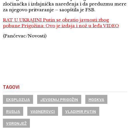
zločinačka i izdajnička naređenja i da preduzmu mere
za njegovo pritvaranje – saopštila je FSB.
RAT U UKRAJINI Putin se obratio javnosti zbog
pobune Prigožina: Ovo je izdaja i nož u leđa VIDEO
(Pančevac/Novosti)
TAGOVI
EKSPLOZIJA
JEVGENIJ PRIGOŽIN
MOSKVA
RUSIJA
VAGNEROVCI
VLADIMIR PUTIN
VORONJEŽ