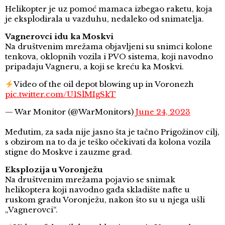
Helikopter je uz pomoć mamaca izbegao raketu, koja
je eksplodirala u vazduhu, nedaleko od snimatelja.
Vagnerovci idu ka Moskvi
Na društvenim mrežama objavljeni su snimci kolone
tenkova, oklopnih vozila i PVO sistema, koji navodno
pripadaju Vagneru, a koji se kreću ka Moskvi.
Video of the oil depot blowing up in Voronezh
pic.twitter.com/U1SlMIgSkT
— War Monitor (@WarMonitors)
June 24, 2023
Međutim, za sada nije jasno šta je tačno Prigožinov cilj,
s obzirom na to da je teško očekivati da kolona vozila
stigne do Moskve i zauzme grad.
Eksplozija u Voronježu
Na društvenim mrežama pojavio se snimak
helikoptera koji navodno gađa skladište nafte u
ruskom gradu Voronježu, nakon što su u njega ušli
„Vagnerovci“.