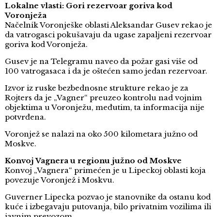
Lokalne vlasti: Gori rezervoar goriva kod
Voronježa
Načelnik Voronješke oblasti Aleksandar Gusev rekao je
da vatrogasci pokušavaju da ugase zapaljeni rezervoar
goriva kod Voronježa.
Gusev je na Telegramu naveo da požar gasi više od
100 vatrogasaca i da je oštećen samo jedan rezervoar.
Izvor iz ruske bezbednosne strukture rekao je za
Rojters da je „Vagner“ preuzeo kontrolu nad vojnim
objektima u Voronježu, međutim, ta informacija nije
potvrđena.
Voronjež se nalazi na oko 500 kilometara južno od
Moskve.
Konvoj Vagnera u regionu južno od Moskve
Konvoj „Vagnera“ primećen je u Lipeckoj oblasti koja
povezuje Voronjež i Moskvu.
Guverner Lipecka pozvao je stanovnike da ostanu kod
kuće i izbegavaju putovanja, bilo privatnim vozilima ili
javnim prevozom.