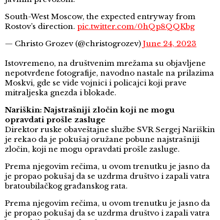
South-West Moscow, the expected entryway from
Rostov’s direction.
pic.twitter.com/0hQp8QQKbg
— Christo Grozev (@christogrozev)
June 24, 2023
Istovremeno, na društvenim mrežama su objavljene
nepotvrđene fotografije, navodno nastale na prilazima
Moskvi, gde se vide vojnici i policajci koji prave
mitraljeska gnezda i blokade.
Nariškin: Najstrašniji zločin koji ne mogu
opravdati prošle zasluge
Direktor ruske obaveštajne službe SVR Sergej Nariškin
je rekao da je pokušaj oružane pobune najstrašniji
zločin, koji ne mogu opravdati prošle zasluge.
Prema njegovim rečima, u ovom trenutku je jasno da
je propao pokušaj da se uzdrma društvo i zapali vatra
bratoubilačkog građanskog rata.
Prema njegovim rečima, u ovom trenutku je jasno da
je propao pokušaj da se uzdrma društvo i zapali vatra