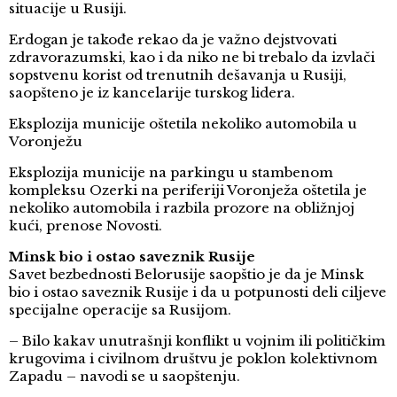
situacije u Rusiji.
Erdogan je takođe rekao da je važno dejstvovati
zdravorazumski, kao i da niko ne bi trebalo da izvlači
sopstvenu korist od trenutnih dešavanja u Rusiji,
saopšteno je iz kancelarije turskog lidera.
Eksplozija municije oštetila nekoliko automobila u
Voronježu
Eksplozija municije na parkingu u stambenom
kompleksu Ozerki na periferiji Voronježa oštetila je
nekoliko automobila i razbila prozore na obližnjoj
kući, prenose Novosti.
Minsk bio i ostao saveznik Rusije
Savet bezbednosti Belorusije saopštio je da je Minsk
bio i ostao saveznik Rusije i da u potpunosti deli ciljeve
specijalne operacije sa Rusijom.
– Bilo kakav unutrašnji konflikt u vojnim ili političkim
krugovima i civilnom društvu je poklon kolektivnom
Zapadu – navodi se u saopštenju.