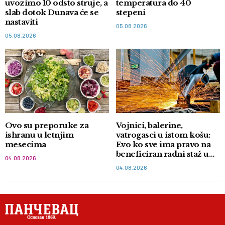
uvozimo 10 odsto struje, a
temperatura do 40
slab dotok Dunava će se
stepeni
nastaviti
05.08.2026
05.08.2026
Ovo su preporuke za
Vojnici, balerine,
ishranu u letnjim
vatrogasci u istom košu:
mesecima
Evo ko sve ima pravo na
beneficiran radni staž u
04.08.2026
Srbiji
04.08.2026