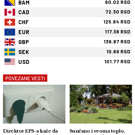
BAM
60.02 RSD
CAD
72.30 RSD
CHF
125.84 RSD
EUR
117.38 RSD
GBP
136.87 RSD
SEK
10.69 RSD
USD
101.77 RSD
POVEZANE VESTI
Direktor EPS-a kaže da
Sunčano i veoma toplo,