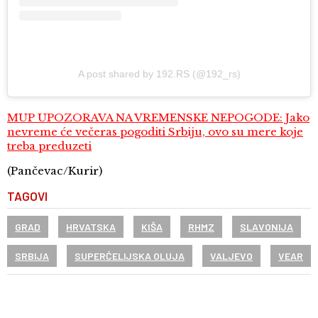
A post shared by 192.RS (@192_rs)
MUP UPOZORAVA NA VREMENSKE NEPOGODE: Jako
nevreme će večeras pogoditi Srbiju, ovo su mere koje
treba preduzeti
(Pančevac/Kurir)
TAGOVI
GRAD
HRVATSKA
KIŠA
RHMZ
SLAVONIJA
SRBIJA
SUPERĆELIJSKA OLUJA
VALJEVO
VEAR