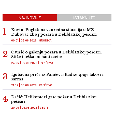
NAJNOVIJE
ISTAKNUTO
Kovin: Poglašena vanredna situacija u MZ
Dubovac zbog požara u Deliblatskoj peščari
00:01
06.08.2026
HRONIKA
Čaušić o gašenju požara u Deliblatskoj peščari:
Stiže i teška mehanizacije
23:54
05.08.2026
PANČEVO
Ljubavna priča iz Pančeva: Kad se spoje takosi i
sarma
21:02
05.08.2026
PANČEVO
Dačić: Helikopteri gase požar u Deliblatskoj
peščari
20:05
05.08.2026
VESTI