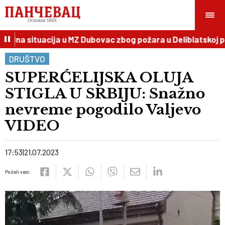
dna situacija u MZ Dubovac zbog požara u Deliblatskoj pe
DRUŠTVO
SUPERĆELIJSKA OLUJA
STIGLA U SRBIJU: Snažno
nevreme pogodilo Valjevo
VIDEO
17:53
21.07.2023
Podeli vest: