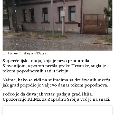
printscreen/Instagram/192_rs
Superćelijska oluja, koja je prvo protutnjila
Slovenijom, a potom prešla preko Hrvatske, stigla je
tokom popodnevnih sati u Srbiju.
Naime, kako se vidi na snimcima sa društvenih mreža,
jak grad pogodio je Valjevo danas tokom popodneva.
Počeo je da duva jak vetar, padaju grad i kiša.
Upozorenje RHMZ za Zapadnu Srbiju već je na snazi.