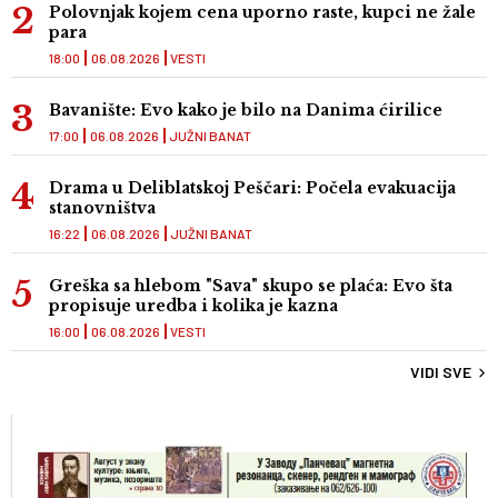
Polovnjak kojem cena uporno raste, kupci ne žale
para
18:00
06.08.2026
VESTI
Bavanište: Evo kako je bilo na Danima ćirilice
17:00
06.08.2026
JUŽNI BANAT
Drama u Deliblatskoj Peščari: Počela evakuacija
stanovništva
16:22
06.08.2026
JUŽNI BANAT
Greška sa hlebom "Sava" skupo se plaća: Evo šta
propisuje uredba i kolika je kazna
16:00
06.08.2026
VESTI
VIDI SVE