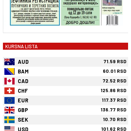
KURSNA LISTA
AUD
71.59 RSD
BAM
60.01 RSD
CAD
72.52 RSD
CHF
125.86 RSD
EUR
117.37 RSD
GBP
136.77 RSD
SEK
10.70 RSD
USD
101.62 RSD