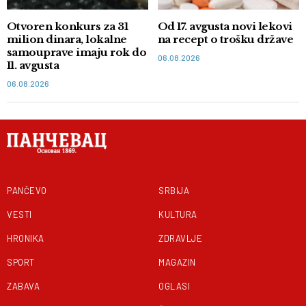
Otvoren konkurs za 31
Od 17. avgusta novi lekovi
milion dinara, lokalne
na recept o trošku države
samouprave imaju rok do
06.08.2026
11. avgusta
06.08.2026
PANČEVO
SRBIJA
VESTI
KULTURA
HRONIKA
ZDRAVLJE
SPORT
MAGAZIN
ZABAVA
OGLASI