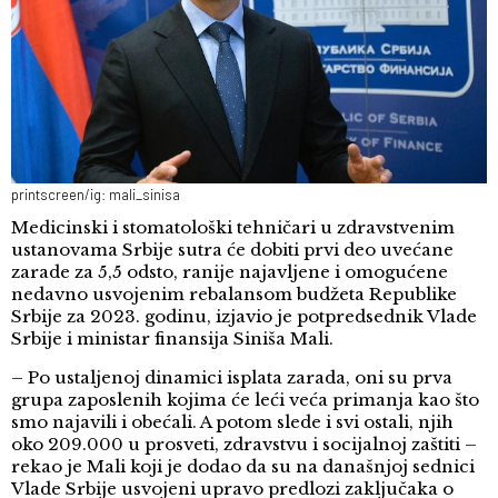
printscreen/ig: mali_sinisa
Medicinski i stomatološki tehničari u zdravstvenim
ustanovama Srbije sutra će dobiti prvi deo uvećane
zarade za 5,5 odsto, ranije najavljene i omogućene
nedavno usvojenim rebalansom budžeta Republike
Srbije za 2023. godinu, izjavio je potpredsednik Vlade
Srbije i ministar finansija Siniša Mali.
– Po ustaljenoj dinamici isplata zarada, oni su prva
grupa zaposlenih kojima će leći veća primanja kao što
smo najavili i obećali. A potom slede i svi ostali, njih
oko 209.000 u prosveti, zdravstvu i socijalnoj zaštiti –
rekao je Mali koji je dodao da su na današnjoj sednici
Vlade Srbije usvojeni upravo predlozi zaključaka o