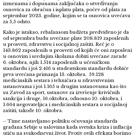
izmenama i dopunama zaključaka o utvrđivanju
osnovica za obračun i isplatu plata, počev od plata za
septembar 2023. godine, kojim se ta osnovica uvećava
za 5,5 odsto.
Kako je istakao, rebalansom budžeta predviđeno je da
od septembra budu uvećane plate 208.819 zaposlenih
u prosveti, zdravstvu i socijalnoj zaštiti. Reč je o
143.862 zaposlenih u prosveti od kojih će oni zaposleni
u osnovim i srednjim školama dobiti uvećane zarade
6. oktobra, njih 1.514 zaposlenih u učeničkom
standardu i još 2.416 u studentskom standardu dobiće
prva uvećana primanja 13. oktobra, 59.128
medicinskih sestara i tehničara u zdravstvenim
ustanovama i još 1.165 u drugim ustanovama kao što
su Zavod za sport, ustanove za izvršenje krivičnih
sankcija i druge, 16.oktobra, odnosno 10. oktobra, i
1.664 negovateljica i medicinskih sestara u socijalnoj
zaštiti, takođe 10. oktobra.
– Time nastavljamo politiku očuvanja standarda
građana Srbije u uslovima kada svetska kriza i inflacija
utiču na svakodnevni život. Protiv ovih efekata borimo