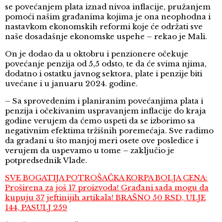
se povećanjem plata iznad nivoa inflacije, pružanjem
pomoći našim građanima kojima je ona neophodna i
nastavkom ekonomskih reformi koje će održati sve
naše dosadašnje ekonomske uspehe – rekao je Mali.
On je dodao da u oktobru i penzionere očekuje
povećanje penzija od 5,5 odsto, te da će svima njima,
dodatno i ostatku javnog sektora, plate i penzije biti
uvećane i u januaru 2024. godine.
– Sa sprovedenim i planiranim povećanjima plata i
penzija i očekivanim uspravanjem inflacije do kraja
godine verujem da ćemo uspeti da se izborimo sa
negativnim efektima tržišnih poremećaja. Sve radimo
da građani u što manjoj meri osete ove posledice i
verujem da uspevamo u tome – zaključio je
potpredsednik Vlade.
SVE BOGATIJA POTROŠAČKA KORPA BOLJA CENA:
Proširena za još 17 proizvoda! Građani sada mogu da
kupuju 37 jeftinijih artikala! BRAŠNO 50 RSD, ULJE
144, PASULJ 259