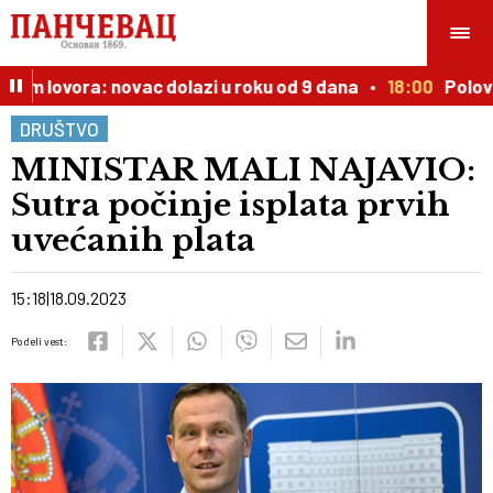
tom lovora: novac dolazi u roku od 9 dana
18:00
Polovnja
DRUŠTVO
MINISTAR MALI NAJAVIO:
Sutra počinje isplata prvih
uvećanih plata
15:18
18.09.2023
Podeli vest: