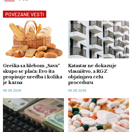
POVEZANE VESTI
Greška sa hlebom „Sava“
Katastar ne dokazuje
skupo se plaća: Evo šta
vlasništvo, a RGZ
propisuje uredba i kolika
objašnjava celu
je kazna
proceduru
06.08.2026
06.08.2026