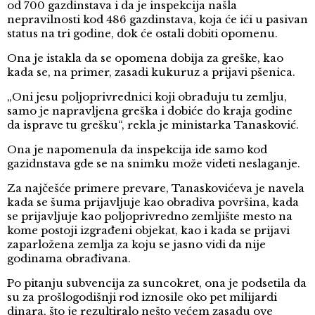
od 700 gazdinstava i da je inspekcija našla
nepravilnosti kod 486 gazdinstava, koja će ići u pasivan
status na tri godine, dok će ostali dobiti opomenu.
Ona je istakla da se opomena dobija za greške, kao
kada se, na primer, zasadi kukuruz a prijavi pšenica.
„Oni jesu poljoprivrednici koji obrađuju tu zemlju,
samo je napravljena greška i dobiće do kraja godine
da isprave tu grešku“, rekla je ministarka Tanasković.
Ona je napomenula da inspekcija ide samo kod
gazidnstava gde se na snimku može videti neslaganje.
Za najčešće primere prevare, Tanaskovićeva je navela
kada se šuma prijavljuje kao obradiva površina, kada
se prijavljuje kao poljoprivredno zemljište mesto na
kome postoji izgrađeni objekat, kao i kada se prijavi
zaparložena zemlja za koju se jasno vidi da nije
godinama obrađivana.
Po pitanju subvencija za suncokret, ona je podsetila da
su za prošlogodišnji rod iznosile oko pet milijardi
dinara, što je rezultiralo nešto većem zasadu ove