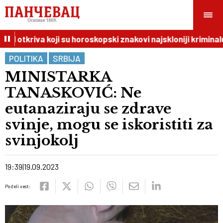
I otkriva koji su horoskopski znakovi najskloniji kriminalu
POLITIKA
SRBIJA
MINISTARKA
TANASKOVIĆ: Ne
eutanaziraju se zdrave
svinje, mogu se iskoristiti za
svinjokolj
19:39
19.09.2023
Podeli vest: