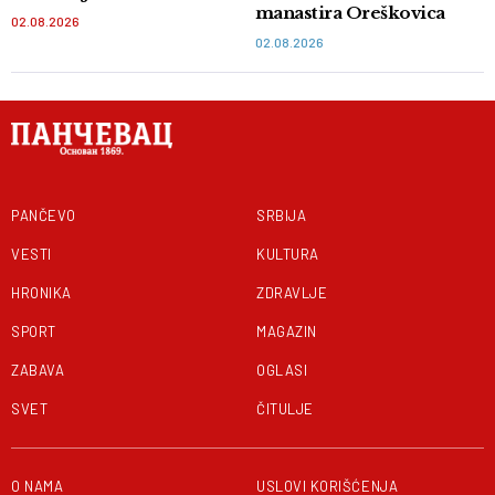
manastira Oreškovica
02.08.2026
02.08.2026
PANČEVO
SRBIJA
VESTI
KULTURA
HRONIKA
ZDRAVLJE
SPORT
MAGAZIN
ZABAVA
OGLASI
SVET
ČITULJE
O NAMA
USLOVI KORIŠĆENJA