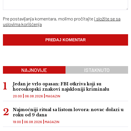
Pre postavljanja komentara, molimo pročitajte
i složite se sa
uslovima korišćenja
NAJNOVIJE
ISTAKNUTO
Jedan je vrlo opasan: FBI otkriva koji su
horoskopski znakovi najskloniji kriminalu
20:00
06.08.2026
MAGAZIN
Najmoćniji ritual sa listom lovora: novac dolazi u
roku od 9 dana
19:00
06.08.2026
MAGAZIN