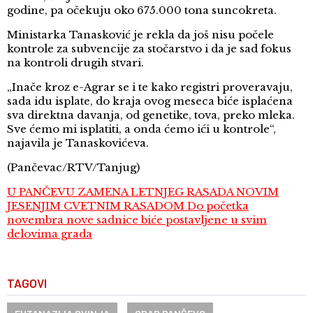
godine, pa očekuju oko 675.000 tona suncokreta.
Ministarka Tanasković je rekla da još nisu počele
kontrole za subvencije za stočarstvo i da je sad fokus
na kontroli drugih stvari.
„Inače kroz e-Agrar se i te kako registri proveravaju,
sada idu isplate, do kraja ovog meseca biće isplaćena
sva direktna davanja, od genetike, tova, preko mleka.
Sve ćemo mi isplatiti, a onda ćemo ići u kontrole“,
najavila je Tanaskovićeva.
(Pančevac/RTV/Tanjug)
U PANČEVU ZAMENA LETNJEG RASADA NOVIM
JESENJIM CVETNIM RASADOM Do početka
novembra nove sadnice biće postavljene u svim
delovima grada
TAGOVI