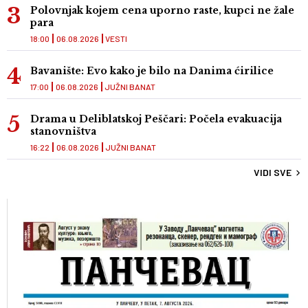
Polovnjak kojem cena uporno raste, kupci ne žale
para
18:00
06.08.2026
VESTI
Bavanište: Evo kako je bilo na Danima ćirilice
17:00
06.08.2026
JUŽNI BANAT
Drama u Deliblatskoj Peščari: Počela evakuacija
stanovništva
16:22
06.08.2026
JUŽNI BANAT
VIDI SVE