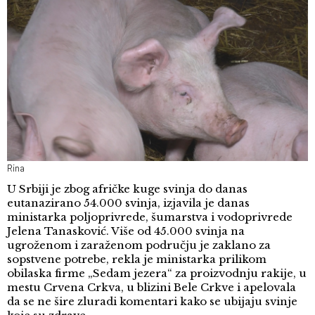
Rina
U Srbiji je zbog afričke kuge svinja do danas
eutanazirano 54.000 svinja, izjavila je danas
ministarka poljoprivrede, šumarstva i vodoprivrede
Jelena Tanasković. Više od 45.000 svinja na
ugroženom i zaraženom području je zaklano za
sopstvene potrebe, rekla je ministarka prilikom
obilaska firme „Sedam jezera“ za proizvodnju rakije, u
mestu Crvena Crkva, u blizini Bele Crkve i apelovala
da se ne šire zluradi komentari kako se ubijaju svinje