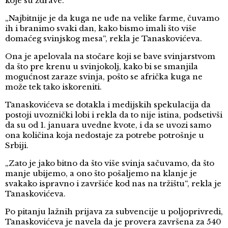
koje su zdrave.
„Najbitnije je da kuga ne uđe na velike farme, čuvamo
ih i branimo svaki dan, kako bismo imali što više
domaćeg svinjskog mesa“, rekla je Tanaskovićeva.
Ona je apelovala na stočare koji se bave svinjarstvom
da što pre krenu u svinjokolj, kako bi se smanjila
mogućnost zaraze svinja, pošto se afrička kuga ne
može tek tako iskoreniti.
Tanaskovićeva se dotakla i medijskih spekulacija da
postoji uvoznički lobi i rekla da to nije istina, podsetivši
da su od 1. januara uvedne kvote, i da se uvozi samo
ona količina koja nedostaje za potrebe potrošnje u
Srbiji.
„Zato je jako bitno da što više svinja sačuvamo, da što
manje ubijemo, a ono što pošaljemo na klanje je
svakako ispravno i završiće kod nas na tržištu“, rekla je
Tanaskovićeva.
Po pitanju lažnih prijava za subvencije u poljoprivredi,
Tanaskovićeva je navela da je provera završena za 540