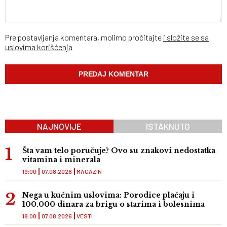
Pre postavljanja komentara, molimo pročitajte
i složite se sa
uslovima korišćenja
NAJNOVIJE
ISTAKNUTO
Šta vam telo poručuje? Ovo su znakovi nedostatka
vitamina i minerala
19:00
07.08.2026
MAGAZIN
Nega u kućnim uslovima: Porodice plaćaju i
100.000 dinara za brigu o starima i bolesnima
18:00
07.08.2026
VESTI