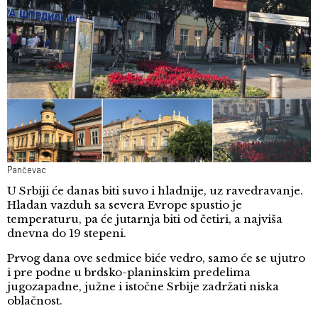
Pančevac
U Srbiji će danas biti suvo i hladnije, uz ravedravanje.
Hladan vazduh sa severa Evrope spustio je
temperaturu, pa će jutarnja biti od četiri, a najviša
dnevna do 19 stepeni.
Prvog dana ove sedmice biće vedro, samo će se ujutro
i pre podne u brdsko-planinskim predelima
jugozapadne, južne i istočne Srbije zadržati niska
oblačnost.