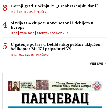
Gornji grad: Počinju 12. „Preobraženjski dani“
17:31
07.08.2026
PANČEVO
Slavija sa 4 ekipe u novoj sezoni i debijem u
Evropi
17:05
07.08.2026
SPORTSKA DEŠAVANJA
U gašenje požara u Deliblatskoj peščari uključen
helikopter Mi-17 i pripadnici VS
16:13
07.08.2026
PANČEVO
VIDI SVE