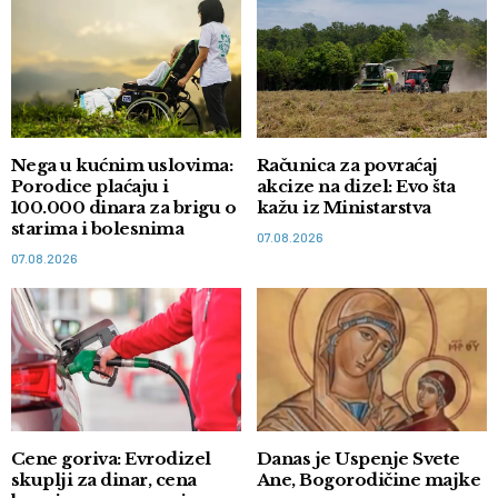
Nega u kućnim uslovima:
Računica za povraćaj
Porodice plaćaju i
akcize na dizel: Evo šta
100.000 dinara za brigu o
kažu iz Ministarstva
starima i bolesnima
07.08.2026
07.08.2026
Cene goriva: Evrodizel
Danas je Uspenje Svete
skuplji za dinar, cena
Ane, Bogorodičine majke