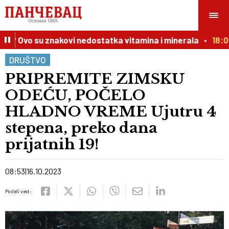
? Ovo su znakovi nedostatka vitamina i minerala
18:00
DRUŠTVO
PRIPREMITE ZIMSKU
ODEĆU, POČELO
HLADNO VREME Ujutru 4
stepena, preko dana
prijatnih 19!
08:53
16.10.2023
Podeli vest: