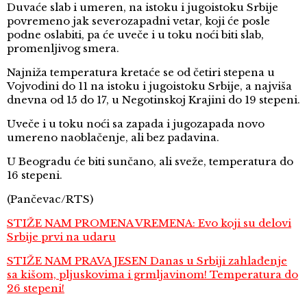
Duvaće slab i umeren, na istoku i jugoistoku Srbije
povremeno jak severozapadni vetar, koji će posle
podne oslabiti, pa će uveče i u toku noći biti slab,
promenljivog smera.
Najniža temperatura kretaće se od četiri stepena u
Vojvodini do 11 na istoku i jugoistoku Srbije, a najviša
dnevna od 15 do 17, u Negotinskoj Krajini do 19 stepeni.
Uveče i u toku noći sa zapada i jugozapada novo
umereno naoblačenje, ali bez padavina.
U Beogradu će biti sunčano, ali sveže, temperatura do
16 stepeni.
(Pančevac/RTS)
STIŽE NAM PROMENA VREMENA: Evo koji su delovi
Srbije prvi na udaru
STIŽE NAM PRAVA JESEN Danas u Srbiji zahlađenje
sa kišom, pljuskovima i grmljavinom! Temperatura do
26 stepeni!