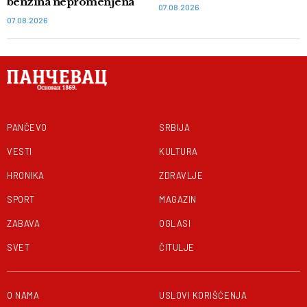
benzina nepromenjena
07.08.2026
07.08.2026
PANČEVO
SRBIJA
VESTI
KULTURA
HRONIKA
ZDRAVLJE
SPORT
MAGAZIN
ZABAVA
OGLASI
SVET
ČITULJE
O NAMA
USLOVI KORIŠĆENJA