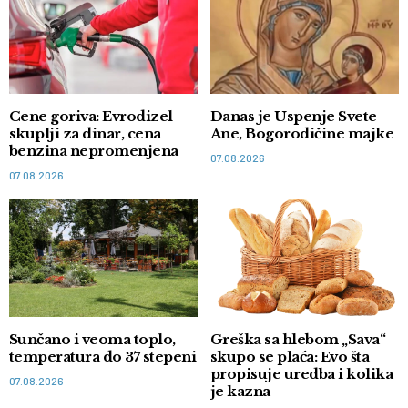
Cene goriva: Evrodizel
Danas je Uspenje Svete
skuplji za dinar, cena
Ane, Bogorodičine majke
benzina nepromenjena
07.08.2026
07.08.2026
Sunčano i veoma toplo,
Greška sa hlebom „Sava“
temperatura do 37 stepeni
skupo se plaća: Evo šta
propisuje uredba i kolika
07.08.2026
je kazna