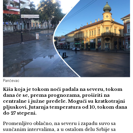
Pančevac
Kiša koja je tokom noći padala na severu, tokom
dana će se, prema prognozama, proširiti na
centralne i južne predele. Mogući su kratkotrajni
pljuskovi. Jutarnja temperatura od 10, tokom dana
do 27 stepeni.
Promenljivo oblačno, na severu i zapadu suvo sa
sunčanim intervalima, a u ostalom delu Srbije sa