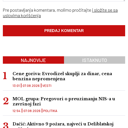
Pre postavljanja komentara, molimo pročitajte
i složite se sa
uslovima korišćenja
NAJNOVIJE
ISTAKNUTO
Cene goriva: Evrodizel skuplji za dinar, cena
benzina nepromenjena
13:01
07.08.2026
VESTI
MOL grupa: Pregovori o preuzimanju NIS-a u
završnoj fazi
12:54
07.08.2026
POLITIKA
Dačić: Aktivno 9 požara, najveći u Deliblatskoj