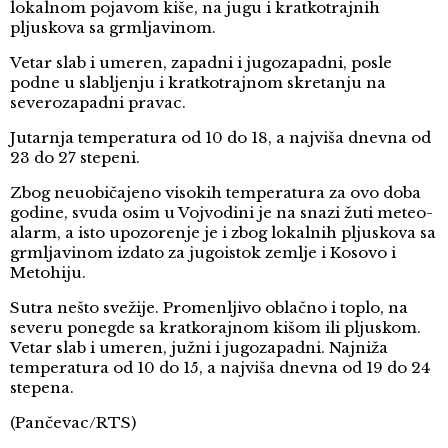
lokalnom pojavom kiše, na jugu i kratkotrajnih
pljuskova sa grmljavinom.
Vetar slab i umeren, zapadni i jugozapadni, posle
podne u slabljenju i kratkotrajnom skretanju na
severozapadni pravac.
Jutarnja temperatura od 10 do 18, a najviša dnevna od
23 do 27 stepeni.
Zbog neuobičajeno visokih temperatura za ovo doba
godine, svuda osim u Vojvodini je na snazi žuti meteo-
alarm, a isto upozorenje je i zbog lokalnih pljuskova sa
grmljavinom izdato za jugoistok zemlje i Kosovo i
Metohiju.
Sutra nešto svežije. Promenljivo oblačno i toplo, na
severu ponegde sa kratkorajnom kišom ili pljuskom.
Vetar slab i umeren, južni i jugozapadni. Najniža
temperatura od 10 do 15, a najviša dnevna od 19 do 24
stepena.
(Pančevac/RTS)