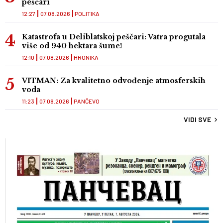
peščari
12:27
07.08.2026
POLITIKA
Katastrofa u Deliblatskoj peščari: Vatra progutala
više od 940 hektara šume!
12:10
07.08.2026
HRONIKA
VITMAN: Za kvalitetno odvođenje atmosferskih
voda
11:23
07.08.2026
PANČEVO
VIDI SVE