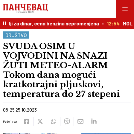
plji za dinar, cena benzina nepromenjena
12:54
MOL gru
DRUŠTVO
SVUDA OSIM U
VOJVODINI NA SNAZI
ŽUTI METEO-ALARM
Tokom dana mogući
kratkotrajni pljuskovi,
temperatura do 27 stepeni
08:25
25.10.2023
Podeli vest: