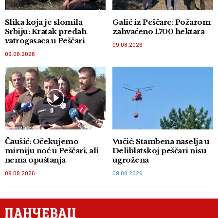
Slika koja je slomila
Galić iz Peščare: Požarom
Srbiju: Kratak predah
zahvaćeno 1.700 hektara
vatrogasaca u Peščari
09.08.2026
09.08.2026
Čaušić: Očekujemo
Vučić: Stambena naselja u
mirniju noć u Peščari, ali
Deliblatskoj peščari nisu
nema opuštanja
ugrožena
09.08.2026
09.08.2026