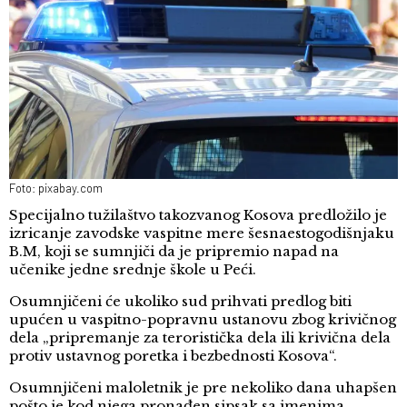
Foto: pixabay.com
Specijalno tužilaštvo takozvanog Kosova predložilo je
izricanje zavodske vaspitne mere šesnaestogodišnjaku
B.M, koji se sumnjiči da je pripremio napad na
učenike jedne srednje škole u Peći.
Osumnjičeni će ukoliko sud prihvati predlog biti
upućen u vaspitno-popravnu ustanovu zbog krivičnog
dela „pripremanje za teroristička dela ili krivična dela
protiv ustavnog poretka i bezbednosti Kosova“.
Osumnjičeni maloletnik je pre nekoliko dana uhapšen
pošto je kod njega pronađen sipsak sa imenima