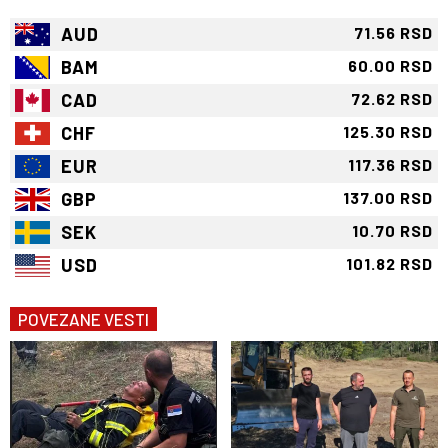
AUD
71.56 RSD
BAM
60.00 RSD
CAD
72.62 RSD
CHF
125.30 RSD
EUR
117.36 RSD
GBP
137.00 RSD
SEK
10.70 RSD
USD
101.82 RSD
POVEZANE VESTI