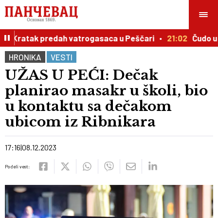
ju: Kratak predah vatrogasaca u Peščari
21:02
Čudo u Id
HRONIKA
VESTI
UŽAS U PEĆI: Dečak
planirao masakr u školi, bio
u kontaktu sa dečakom
ubicom iz Ribnikara
17:16
08.12.2023
Podeli vest: