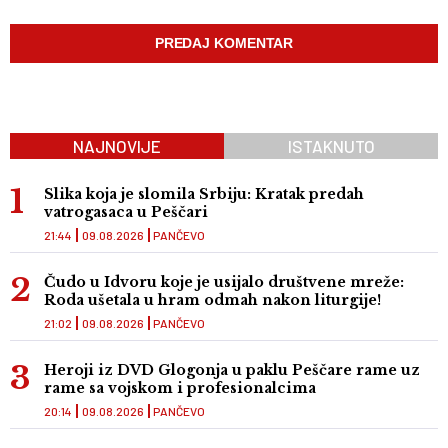
NAJNOVIJE
ISTAKNUTO
Slika koja je slomila Srbiju: Kratak predah
vatrogasaca u Peščari
21:44
09.08.2026
PANČEVO
Čudo u Idvoru koje je usijalo društvene mreže:
Roda ušetala u hram odmah nakon liturgije!
21:02
09.08.2026
PANČEVO
Heroji iz DVD Glogonja u paklu Peščare rame uz
rame sa vojskom i profesionalcima
20:14
09.08.2026
PANČEVO