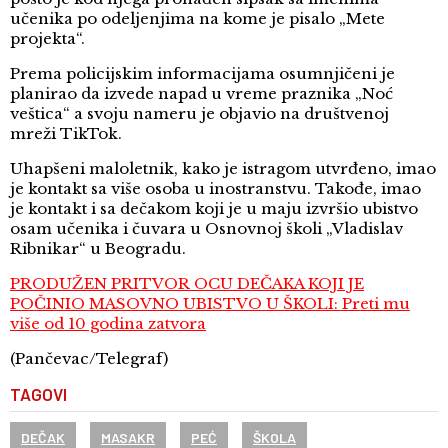
učenika po odeljenjima na kome je pisalo „Mete
projekta“.
Prema policijskim informacijama osumnjičeni je
planirao da izvede napad u vreme praznika „Noć
veštica“ a svoju nameru je objavio na društvenoj
mreži TikTok.
Uhapšeni maloletnik, kako je istragom utvrđeno, imao
je kontakt sa više osoba u inostranstvu. Takođe, imao
je kontakt i sa dečakom koji je u maju izvršio ubistvo
osam učenika i čuvara u Osnovnoj školi „Vladislav
Ribnikar“ u Beogradu.
PRODUŽEN PRITVOR OCU DEČAKA KOJI JE
POČINIO MASOVNO UBISTVO U ŠKOLI: Preti mu
više od 10 godina zatvora
(Pančevac/Telegraf)
TAGOVI
DEČAK
MASAKR
PEĆ
ŠKOLA