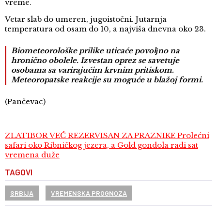
vreme.
Vetar slab do umeren, jugoistočni. Jutarnja
temperatura od osam do 10, a najviša dnevna oko 23.
Biometeorološke prilike uticaće povolјno na
hronično obolele. Izvestan oprez se savetuje
osobama sa varirajućim krvnim pritiskom.
Meteoropatske reakcije su moguće u blažoj formi.
(Pančevac)
ZLATIBOR VEĆ REZERVISAN ZA PRAZNIKE Prolećni
safari oko Ribničkog jezera, a Gold gondola radi sat
vremena duže
TAGOVI
SRBIJA
VREMENSKA PROGNOZA