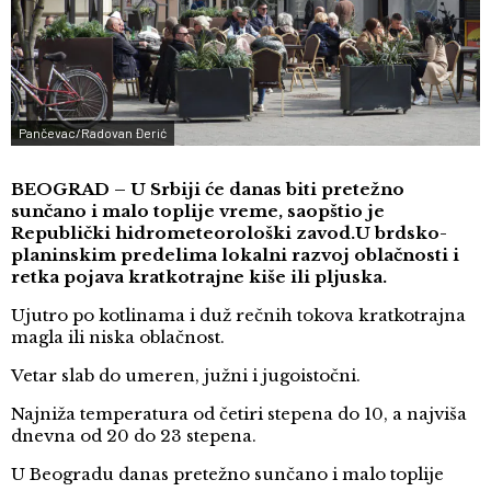
Pančevac/Radovan Đerić
BEOGRAD – U Srbiji će danas biti pretežno
sunčano i malo toplije vreme, saopštio je
Republički hidrometeorološki zavod.U brdsko-
planinskim predelima lokalni razvoj oblačnosti i
retka pojava kratkotrajne kiše ili pljuska.
Ujutro po kotlinama i duž rečnih tokova kratkotrajna
magla ili niska oblačnost.
Vetar slab do umeren, južni i jugoistočni.
Najniža temperatura od četiri stepena do 10, a najviša
dnevna od 20 do 23 stepena.
U Beogradu danas pretežno sunčano i malo toplije