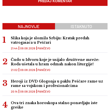
NAJNOVIJE
ISTAKNUTO
Slika koja je slomila Srbiju: Kratak predah
vatrogasaca u Peščari
21:44
09.08.2026
PANČEVO
Čudo u Idvoru koje je usijalo društvene mreže:
Roda ušetala u hram odmah nakon liturgije!
21:02
09.08.2026
PANČEVO
Heroji iz DVD Glogonja u paklu Peščare rame uz
rame sa vojskom i profesionalcima
20:14
09.08.2026
PANČEVO
Ova tri znaka horoskopa stalno ponavljaju iste
greške