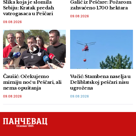
Slika koja je slomila
Galić iz Peščare: Požarom
Srbiju: Kratak predah
zahvaćeno 1.700 hektara
vatrogasaca u Peščari
09.08.2026
09.08.2026
Čaušić: Očekujemo
Vučić: Stambena naselja u
mirniju noć u Peščari, ali
Deliblatskoj peščari nisu
nema opuštanja
ugrožena
09.08.2026
09.08.2026