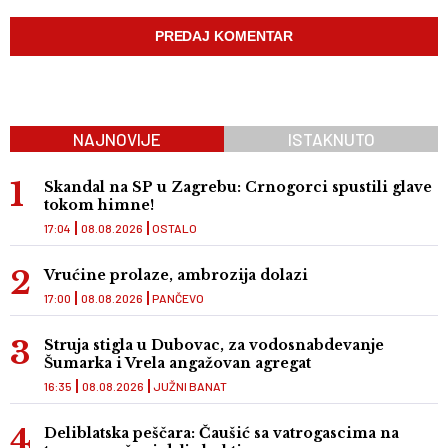
NAJNOVIJE
ISTAKNUTO
Skandal na SP u Zagrebu: Crnogorci spustili glave
tokom himne!
17:04
08.08.2026
OSTALO
Vrućine prolaze, ambrozija dolazi
17:00
08.08.2026
PANČEVO
Struja stigla u Dubovac, za vodosnabdevanje
Šumarka i Vrela angažovan agregat
16:35
08.08.2026
JUŽNI BANAT
Deliblatska peščara: Čaušić sa vatrogascima na