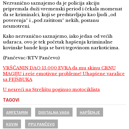
Nezvanično saznajemo da je policija akciju
pripremala duži vremenski period i čekala momenat
da se kriminalci, koji se predstavljaju kao ljudi „od
poverenja“ i „pod zaštitom“ nekih, postanu
nesmotreni.
Kako nezvanično saznajemo, iako jedan od većih
udaraca, ovo je tek početak hapšenja kriminalne
kovinske bande koja se bavi trgovinom narkoticima.
(Pančevac/RTV Pančevo)
VRŠČANIN DAO 15.000 EVRA da mu skinu CRNU
MAGIJU i reše emotivne probleme! Uhapšene varalice
sa FEJSBUKA
U nesreći na Strelištu poginuo motociklista
TAGOVI
AMFETAMIN
DIGITALNA VAGA
HAPŠENJE
KOVIN
PPU PANČEVO