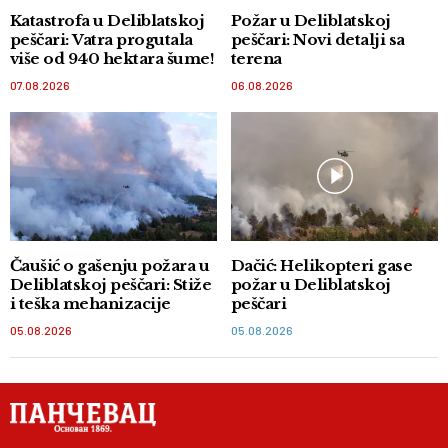
Katastrofa u Deliblatskoj
Požar u Deliblatskoj
peščari: Vatra progutala
peščari: Novi detalji sa
više od 940 hektara šume!
terena
07.08.2026
06.08.2026
Čaušić o gašenju požara u
Dačić: Helikopteri gase
Deliblatskoj peščari: Stiže
požar u Deliblatskoj
i teška mehanizacije
peščari
05.08.2026
05.08.2026