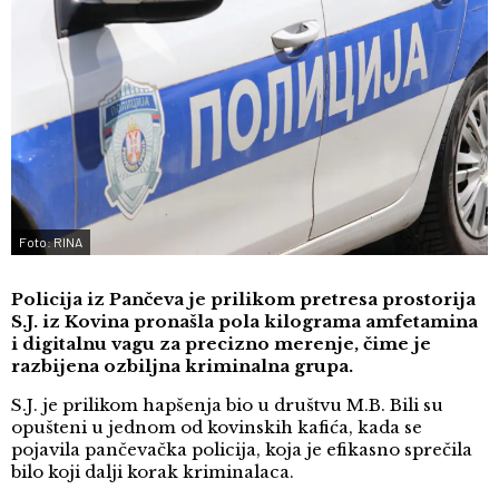
Foto: RINA
Policija iz Pančeva je prilikom pretresa prostorija
S.J. iz Kovina pronašla pola kilograma amfetamina
i digitalnu vagu za precizno merenje, čime je
razbijena ozbiljna kriminalna grupa.
S.J. je prilikom hapšenja bio u društvu M.B. Bili su
opušteni u jednom od kovinskih kafića, kada se
pojavila pančevačka policija, koja je efikasno sprečila
bilo koji dalji korak kriminalaca.