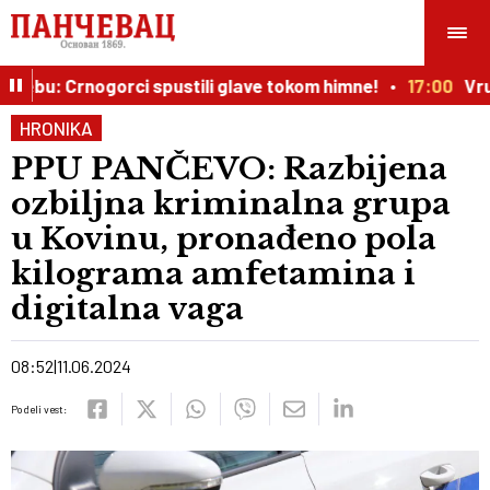
ebu: Crnogorci spustili glave tokom himne!
17:00
Vrući
HRONIKA
PPU PANČEVO: Razbijena
ozbiljna kriminalna grupa
u Kovinu, pronađeno pola
kilograma amfetamina i
digitalna vaga
08:52
11.06.2024
Podeli vest: