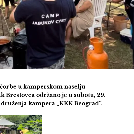
e čorbe u kamperskom naselju
 Brestovca održano je u subotu, 29.
 udruženja kampera „KKK Beograd“.