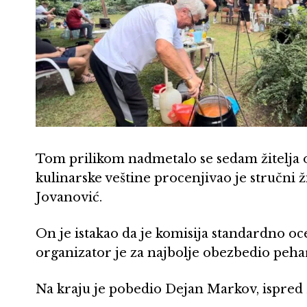
Tom prilikom nadmetalo se sedam žitelja o
kulinarske veštine procenjivao je stručni 
Jovanović.
On je istakao da je komisija standardno ocen
organizator je za najbolje obezbedio peha
Na kraju je pobedio Dejan Markov, ispred 