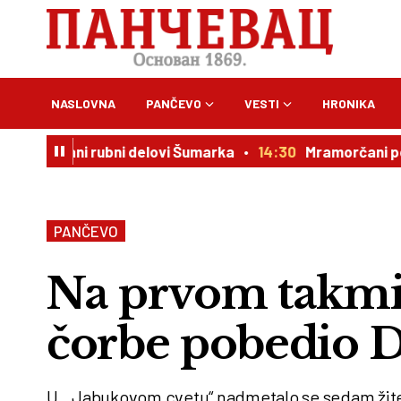
NASLOVNA
PANČEVO
VESTI
HRONIKA
sani rubni delovi Šumarka
14:30
Mramorčani pokazali sr
PANČEVO
Na prvom takmi
čorbe pobedio 
U ..Jabukovom cvetu“ nadmetalo se sedam žitel