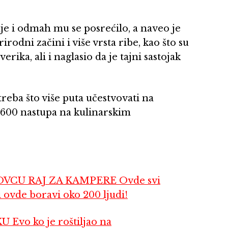
e i odmah mu se posrećilo, a naveo je
rodni začini i više vrsta ribe, kao što su
ika, ali i naglasio da je tajni sastojak
treba što više puta učestvovati na
600 nastupa na kulinarskim
CU RAJ ZA KAMPERE Ovde svi
i ovde boravi oko 200 ljudi!
o ko je roštiljao na