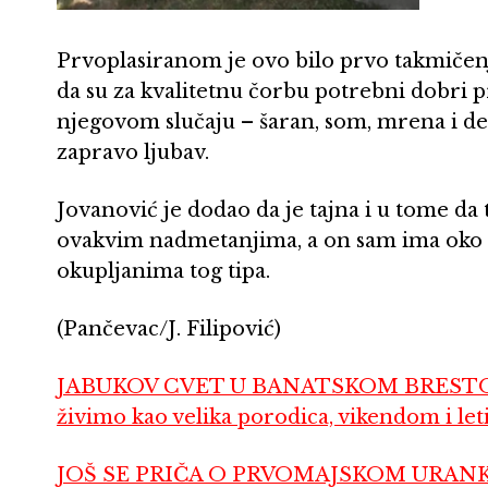
Prvoplasiranom je ovo bilo prvo takmičenj
da su za kvalitetnu čorbu potrebni dobri pri
njegovom slučaju – šaran, som, mrena i dever
zapravo ljubav.
Jovanović je dodao da je tajna i u tome da 
ovakvim nadmetanjima, a on sam ima oko 
okupljanima tog tipa.
(Pančevac/J. Filipović)
JABUKOV CVET U BANATSKOM BRESTOV
živimo kao velika porodica, vikendom i let
JOŠ SE PRIČA O PRVOMAJSKOM URANKU Ev