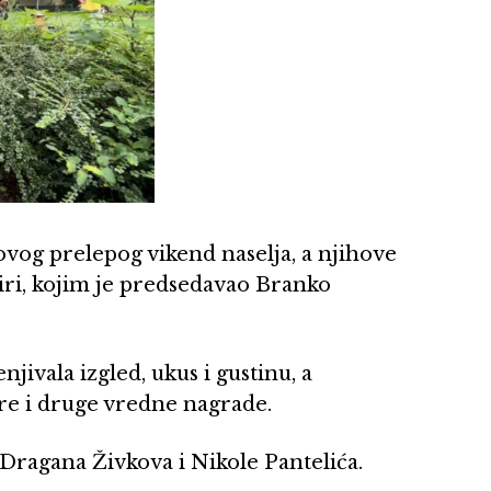
vog prelepog vikend naselja, a njihove
žiri, kojim je predsedavao Branko
jivala izgled, ukus i gustinu, a
re i druge vredne nagrade.
Dragana Živkova i Nikole Pantelića.