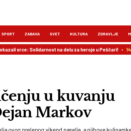
SPORT
ZABAVA
SVET
KULTURA
ZDRAVLJE
M
ce: Solidarnost na delu za heroje u Peščari!
14:11
Delib
čenju u kuvanju
Dejan Markov
ja ovog prelepog vikend naselja, a njihove kulinarsk