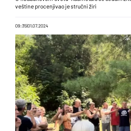
veštine procenjivao je stručni žiri
09:35
01.07.2024