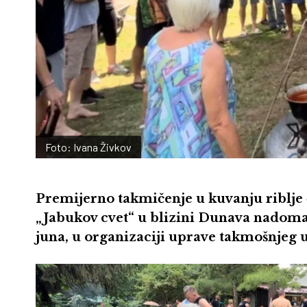
Foto: Ivana Živkov
Premijerno takmičenje u kuvanju riblj
„Jabukov cvet“ u blizini Dunava nadomak
juna, u organizaciji uprave takmošnjeg