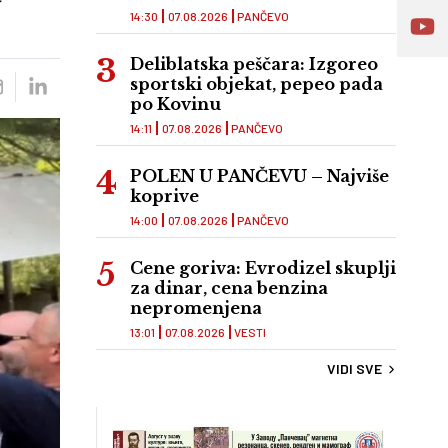
14:30
07.08.2026
PANČEVO
Deliblatska peščara: Izgoreo
sportski objekat, pepeo pada
po Kovinu
14:11
07.08.2026
PANČEVO
POLEN U PANČEVU – Najviše
koprive
14:00
07.08.2026
PANČEVO
Cene goriva: Evrodizel skuplji
za dinar, cena benzina
nepromenjena
13:01
07.08.2026
VESTI
VIDI SVE