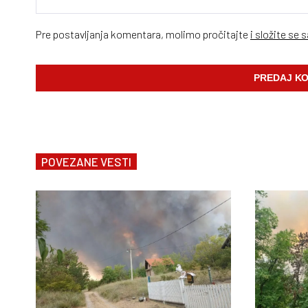
Pre postavljanja komentara, molimo pročitajte
i složite se 
POVEZANE VESTI