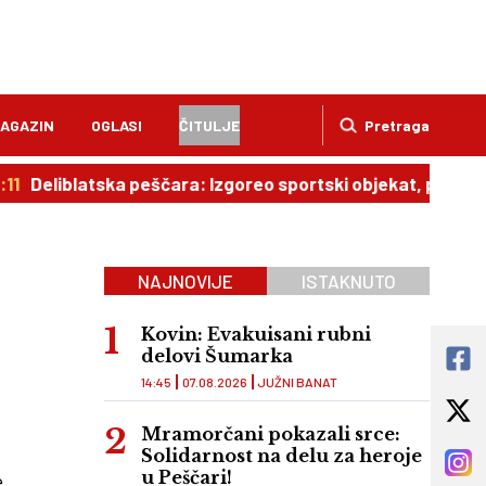
AGAZIN
OGLASI
ČITULJE
Pretraga
latska peščara: Izgoreo sportski objekat, pepeo pada po 
NAJNOVIJE
ISTAKNUTO
Kovin: Evakuisani rubni
delovi Šumarka
14:45
07.08.2026
JUŽNI BANAT
Mramorčani pokazali srce:
Solidarnost na delu za heroje
u Peščari!
e