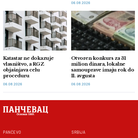
06.08.2026
Katastar ne dokazuje
Otvoren konkurs za 31
vlasništvo, a RGZ
milion dinara, lokalne
objašnjava celu
samouprave imaju rok do
proceduru
11. avgusta
06.08.2026
06.08.2026
PANČEVO
SRBIJA