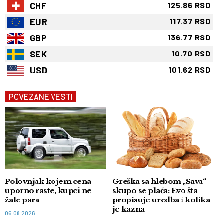
CHF
125.86 RSD
EUR
117.37 RSD
GBP
136.77 RSD
SEK
10.70 RSD
USD
101.62 RSD
POVEZANE VESTI
Polovnjak kojem cena
Greška sa hlebom „Sava“
uporno raste, kupci ne
skupo se plaća: Evo šta
žale para
propisuje uredba i kolika
je kazna
06.08.2026