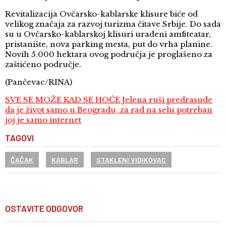
Revitalizacija Ovčarsko-kablarske klisure biće od
velikog značaja za razvoj turizma čitave Srbije. Do sada
su u Ovčarsko-kablarskoj klisuri urađeni amfiteatar,
pristanište, nova parking mesta, put do vrha planine.
Novih 5.000 hektara ovog područja je proglašeno za
zaštićeno područje.
(Pančevac/RINA)
SVE SE MOŽE KAD SE HOĆE Jelena ruši predrasude
da je život samo u Beogradu, za rad na selu potreban
joj je samo internet
TAGOVI
ČAČAK
KABLAR
STAKLENI VIDIKOVAC
OSTAVITE ODGOVOR