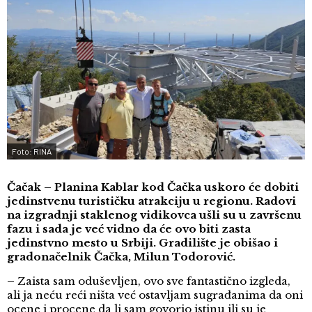
Foto: RINA
Čačak – Planina Kablar kod Čačka uskoro će dobiti
jedinstvenu turističku atrakciju u regionu. Radovi
na izgradnji staklenog vidikovca ušli su u završenu
fazu i sada je već vidno da će ovo biti zasta
jedinstvno mesto u Srbiji. Gradilište je obišao i
gradonačelnik Čačka, Milun Todorović.
– Zaista sam oduševljen, ovo sve fantastično izgleda,
ali ja neću reći ništa već ostavljam sugrađanima da oni
ocene i procene da li sam govorio istinu ili su je