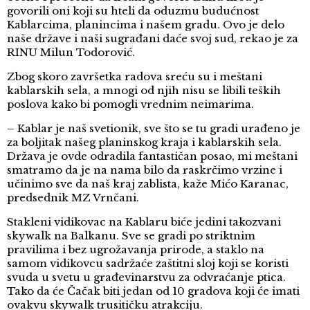
govorili oni koji su hteli da oduzmu budućnost
Kablarcima, planincima i našem gradu. Ovo je delo
naše države i naši sugrađani daće svoj sud, rekao je za
RINU Milun Todorović.
Zbog skoro završetka radova sreću su i meštani
kablarskih sela, a mnogi od njih nisu se libili teških
poslova kako bi pomogli vrednim neimarima.
– Kablar je naš svetionik, sve što se tu gradi urađeno je
za boljitak našeg planinskog kraja i kablarskih sela.
Država je ovde odradila fantastičan posao, mi meštani
smatramo da je na nama bilo da raskrčimo vrzine i
učinimo sve da naš kraj zablista, kaže Mićo Karanac,
predsednik MZ Vrnčani.
Stakleni vidikovac na Kablaru biće jedini takozvani
skywalk na Balkanu. Sve se gradi po striktnim
pravilima i bez ugrožavanja prirode, a staklo na
samom vidikovcu sadržaće zaštitni sloj koji se koristi
svuda u svetu u građevinarstvu za odvraćanje ptica.
Tako da će Čačak biti jedan od 10 gradova koji će imati
ovakvu skywalk trusitičku atrakciju.