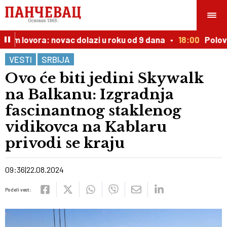
stom lovora: novac dolazi u roku od 9 dana
18:00
Polovnja
VESTI
SRBIJA
Ovo će biti jedini Skywalk
na Balkanu: Izgradnja
fascinantnog staklenog
vidikovca na Kablaru
privodi se kraju
09:36
22.08.2024
Podeli vest: