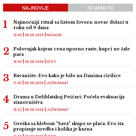
NAJNOVIJE
ISTAKNUTO
Najmoćniji ritual sa listom lovora: novac dolazi u
roku od 9 dana
19:00
06.08.2026
MAGAZIN
Polovnjak kojem cena uporno raste, kupci ne žale
para
18:00
06.08.2026
VESTI
Bavanište: Evo kako je bilo na Danima ćirilice
17:00
06.08.2026
JUŽNI BANAT
Drama u Deliblatskoj Peščari: Počela evakuacija
stanovništva
16:22
06.08.2026
JUŽNI BANAT
Greška sa hlebom "Sava" skupo se plaća: Evo šta
propisuje uredba i kolika je kazna