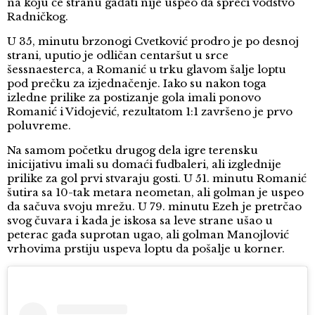
na koju će stranu gađati nije uspeo da spreči vođstvo
Radničkog.
U 35, minutu brzonogi Cvetković prodro je po desnoj
strani, uputio je odličan centaršut u srce
šessnaesterca, a Romanić u trku glavom šalje loptu
pod prečku za izjednačenje. Iako su nakon toga
izledne prilike za postizanje gola imali ponovo
Romanić i Vidojević, rezultatom 1:1 završeno je prvo
poluvreme.
Na samom početku drugog dela igre terensku
inicijativu imali su domaći fudbaleri, ali izglednije
prilike za gol prvi stvaraju gosti. U 51. minutu Romanić
šutira sa 10-tak metara neometan, ali golman je uspeo
da sačuva svoju mrežu. U 79. minutu Ezeh je pretrčao
svog čuvara i kada je iskosa sa leve strane ušao u
peterac gađa suprotan ugao, ali golman Manojlović
vrhovima prstiju uspeva loptu da pošalje u korner.