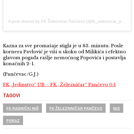
A post shared by FK Železničar Pančevo (@fk_zeleznicar_pancevo)
Kazna za sve promašaje stigla je u 83. minutu. Posle
kornera Pavlović je viši u skoku od Milikića i efektno
glavom pogađa rašlje nemoćnog Popovića i postavlja
konačnih 2-1.
(Pančevac/G.J.)
FK „Jedinstvo“ UB – FK „Železničar“ Pančevo 0:1
TAGOVI
FK RADNIČKI NIŠ
FK ŽELEZNNIČAR PANČEVO
NIS
PORAZ