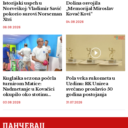
Istorijski uspeh u
Dolina osvojila
Norveškoj: Vladimir Savić
„Memorijal Miroslav
pokorio surovi Norseman
Kovač Kovi“
Xtri
04.08.2026
06.08.2026
Kuglaška sezona počela
Pola veka rukometa u
turnirom Matice:
Uzdinu: RK Unirea
Nadmetanje u Kovačici
svečano proslavio 50
okupilo oko stotinu
godina postojanja
takmičara
03.08.2026
31.07.2026