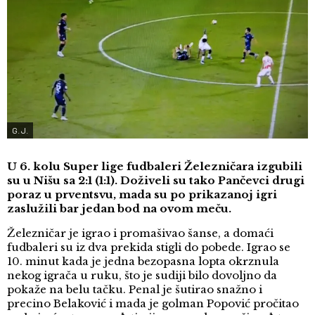
G. J.
U 6. kolu Super lige fudbaleri Železničara izgubili
su u Nišu sa 2:1 (1:1). Doživeli su tako Pančevci drugi
poraz u prventsvu, mada su po prikazanoj igri
zaslužili bar jedan bod na ovom meču.
Železničar je igrao i promašivao šanse, a domaći
fudbaleri su iz dva prekida stigli do pobede. Igrao se
10. minut kada je jedna bezopasna lopta okrznula
nekog igrača u ruku, što je sudiji bilo dovoljno da
pokaže na belu tačku. Penal je šutirao snažno i
precino Belaković i mada je golman Popović pročitao