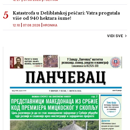
Katastrofa u Deliblatskoj peščari: Vatra progutala
više od 940 hektara šume!
12:10
07.08.2026
HRONIKA
VIDI SVE