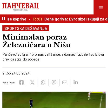
iše koprive
13:01
Cene goriva: Evrodizel skuplji za di
SPORTSKA DEŠAVANJA
Minimalan poraz
Železničara u Nišu
Pančevci su igrali i promašivali šanse, a domaći fudbaleri su iz dva
prekida stigli do pobede
21:55
24.08.2024
Podeli vest: