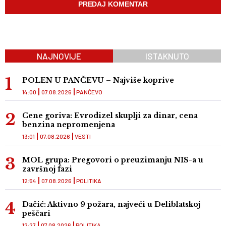
NAJNOVIJE
ISTAKNUTO
POLEN U PANČEVU – Najviše koprive
14:00
07.08.2026
PANČEVO
Cene goriva: Evrodizel skuplji za dinar, cena
benzina nepromenjena
13:01
07.08.2026
VESTI
MOL grupa: Pregovori o preuzimanju NIS-a u
završnoj fazi
12:54
07.08.2026
POLITIKA
Dačić: Aktivno 9 požara, najveći u Deliblatskoj
peščari
12:27
07.08.2026
POLITIKA