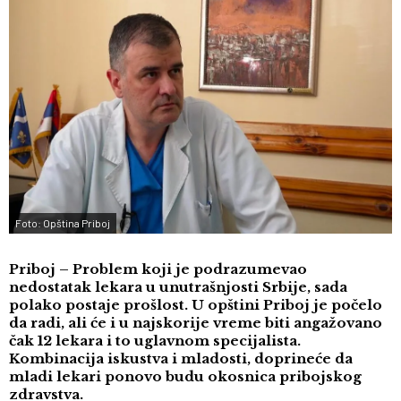
Foto: Opština Priboj
Priboj – Problem koji je podrazumevao
nedostatak lekara u unutrašnjosti Srbije, sada
polako postaje prošlost. U opštini Priboj je počelo
da radi, ali će i u najskorije vreme biti angažovano
čak 12 lekara i to uglavnom specijalista.
Kombinacija iskustva i mladosti, doprineće da
mladi lekari ponovo budu okosnica pribojskog
zdravstva.