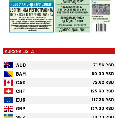
KURSNA LISTA
AUD
71.56 RSD
BAM
60.00 RSD
CAD
72.62 RSD
CHF
125.30 RSD
EUR
117.36 RSD
GBP
137.00 RSD
SEK
10.70 RSD