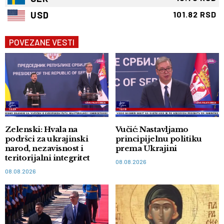
USD
101.82 RSD
POVEZANE VESTI
Zelenski: Hvala na
Vučić: Nastavljamo
podršci za ukrajinski
principijelnu politiku
narod, nezavisnost i
prema Ukrajini
teritorijalni integritet
08.08.2026
08.08.2026