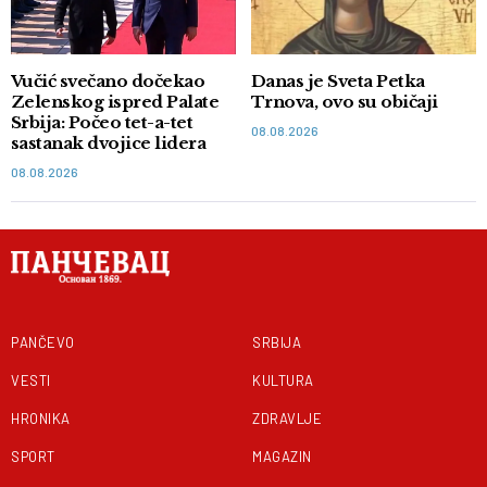
Vučić svečano dočekao
Danas je Sveta Petka
Zelenskog ispred Palate
Trnova, ovo su običaji
Srbija: Počeo tet-a-tet
08.08.2026
sastanak dvojice lidera
08.08.2026
PANČEVO
SRBIJA
VESTI
KULTURA
HRONIKA
ZDRAVLJE
SPORT
MAGAZIN