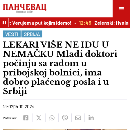
r: Verujem u put kojim idemo!
12:45
Zelenski: Hvala na 
VESTI
SRBIJA
LEKARI VIŠE NE IDU U
NEMAČKU Mladi doktori
počinju sa radom u
pribojskoj bolnici, ima
dobro plaćenog posla i u
Srbiji
19:02
14.10.2024
Podeli vest: