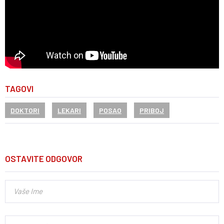
TAGOVI
DOKTORI
LEKARI
POSAO
PRIBOJ
OSTAVITE ODGOVOR