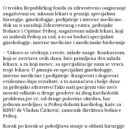
O trošku Republičkog fonda za zdravstveno osiguranje
angažovani su, iskusni lekari u penziji, specijalista
hirurgije, ginekologije, pedijatrije i interne medicine,
dok su u saradnji Zdravstvenog centra, pribojske
Bolnice i Opštine Priboj, angažovani mladi lekari, koji
su izabrali Priboj za rad, a to su budući specijalisti
ginekologije, interne medicine i medicinske biohemije
– Uskoro se očekuju i sveže, mlade snage. Konkursom,
koji se završava ovih dana, biće primljena dva mlada
lekara, a za koji mesec, sa specijalizacije nam se vraća
troje lekara. U pitanju su specijalisti ginekologije,
interne medicine i pedijatrije. Razgovori i dogovori
evidentno daju rezultate, a to naznačava i bolje dane
za pribojsko zdravstvo.Tako naši pacijenti više neće
morati odlaziti u druge gradove ni zbog kardiološih
problema,jer će, od druge polovine oktobra, bar
jednom nedeljno, u Priboj dolaziti kardiolog, kaže za
RINU dr Vladan Ćirković, zamenik direktora bolnice
Priboj.
Korak po korak se poboljšava stanje u oblasti hirurgije