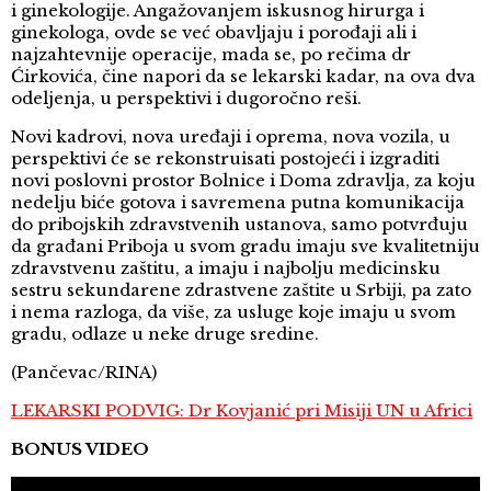
i ginekologije. Angažovanjem iskusnog hirurga i
ginekologa, ovde se već obavljaju i porođaji ali i
najzahtevnije operacije, mada se, po rečima dr
Ćirkovića, čine napori da se lekarski kadar, na ova dva
odeljenja, u perspektivi i dugoročno reši.
Novi kadrovi, nova uređaji i oprema, nova vozila, u
perspektivi će se rekonstruisati postojeći i izgraditi
novi poslovni prostor Bolnice i Doma zdravlja, za koju
nedelju biće gotova i savremena putna komunikacija
do pribojskih zdravstvenih ustanova, samo potvrđuju
da građani Priboja u svom gradu imaju sve kvalitetniju
zdravstvenu zaštitu, a imaju i najbolju medicinsku
sestru sekundarene zdrastvene zaštite u Srbiji, pa zato
i nema razloga, da više, za usluge koje imaju u svom
gradu, odlaze u neke druge sredine.
(Pančevac/RINA)
LEKARSKI PODVIG: Dr Kovjanić pri Misiji UN u Africi
BONUS VIDEO