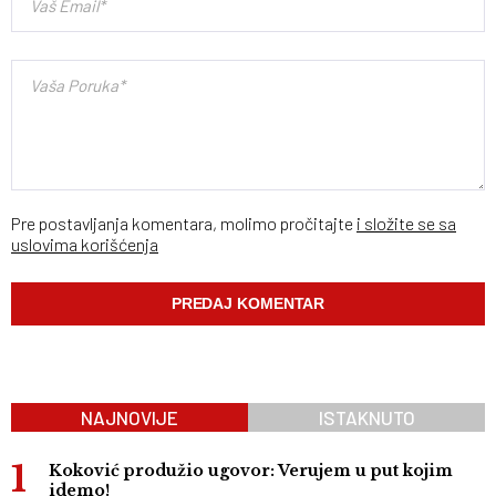
Pre postavljanja komentara, molimo pročitajte
i složite se sa
uslovima korišćenja
NAJNOVIJE
ISTAKNUTO
Koković produžio ugovor: Verujem u put kojim
idemo!