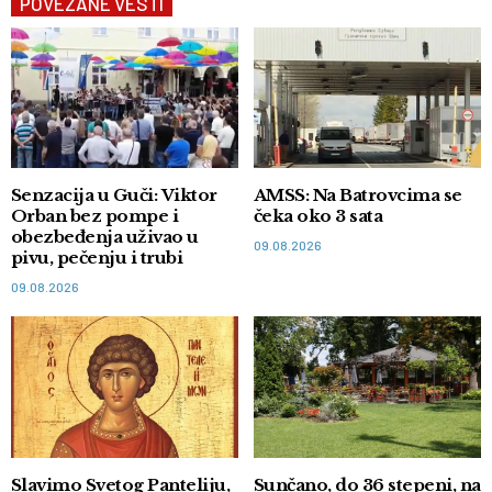
POVEZANE VESTI
Senzacija u Guči: Viktor
AMSS: Na Batrovcima se
Orban bez pompe i
čeka oko 3 sata
obezbeđenja uživao u
09.08.2026
pivu, pečenju i trubi
09.08.2026
Slavimo Svetog Panteliju,
Sunčano, do 36 stepeni, na