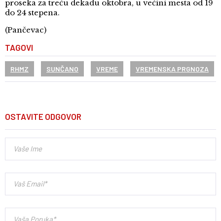
proseka za treću dekadu oktobra, u većini mesta od 19
do 24 stepena.
(Pančevac)
TAGOVI
RHMZ
SUNČANO
VREME
VREMENSKA PRGNOZA
OSTAVITE ODGOVOR