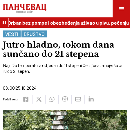
r Orban bez pompe i obezbeđenja uživao u pivu, pečenju i t
VESTI
DRUŠTVO
Jutro hladno, tokom dana
sunčano do 21 stepena
Najniža temperatura od jedan do 11 stepeni Celzijusa, a najviša od
18 do 21 sepen.
08:00
25.10.2024
Podeli vest: