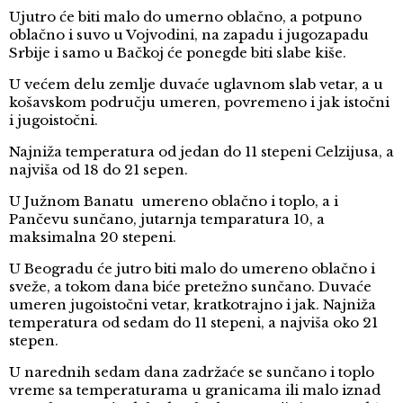
Ujutro će biti malo do umerno oblačno, a potpuno
oblačno i suvo u Vojvodini, na zapadu i jugozapadu
Srbije i samo u Bačkoj će ponegde biti slabe kiše.
U većem delu zemlje duvaće uglavnom slab vetar, a u
košavskom području umeren, povremeno i jak istočni
i jugoistočni.
Najniža temperatura od jedan do 11 stepeni Celzijusa, a
najviša od 18 do 21 sepen.
U Južnom Banatu umereno oblačno i toplo, a i
Pančevu sunčano, jutarnja temparatura 10, a
maksimalna 20 stepeni.
U Beogradu će jutro biti malo do umereno oblačno i
sveže, a tokom dana biće pretežno sunčano. Duvaće
umeren jugoistočni vetar, kratkotrajno i jak. Najniža
temperatura od sedam do 11 stepeni, a najviša oko 21
stepen.
U narednih sedam dana zadržaće se sunčano i toplo
vreme sa temperaturama u granicama ili malo iznad