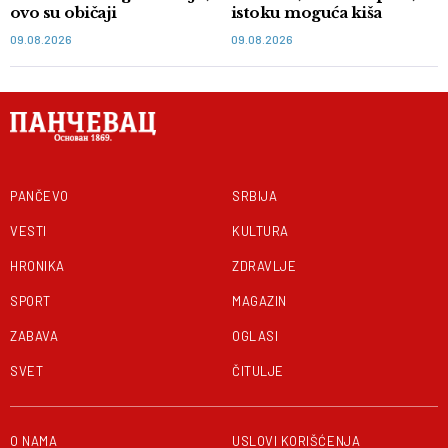
ovo su običaji
istoku moguća kiša
09.08.2026
09.08.2026
PANČEVO
SRBIJA
VESTI
KULTURA
HRONIKA
ZDRAVLJE
SPORT
MAGAZIN
ZABAVA
OGLASI
SVET
ČITULJE
O NAMA
USLOVI KORIŠĆENJA