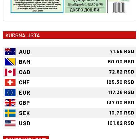
KURSNA LISTA
AUD
71.56 RSD
BAM
60.00 RSD
CAD
72.62 RSD
CHF
125.30 RSD
EUR
117.36 RSD
GBP
137.00 RSD
SEK
10.70 RSD
USD
101.82 RSD