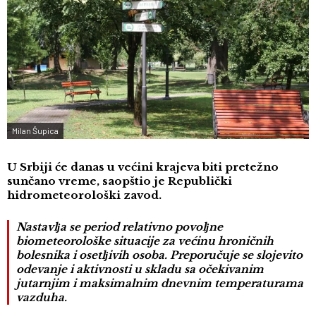
Milan Šupica
U Srbiji će danas u većini krajeva biti pretežno
sunčano vreme, saopštio je Republički
hidrometeorološki zavod.
Nastavlјa se period relativno povolјne
biometeorološke situacije za većinu hroničnih
bolesnika i osetlјivih osoba. Preporučuje se slojevito
odevanje i aktivnosti u skladu sa očekivanim
jutarnjim i maksimalnim dnevnim temperaturama
vazduha.