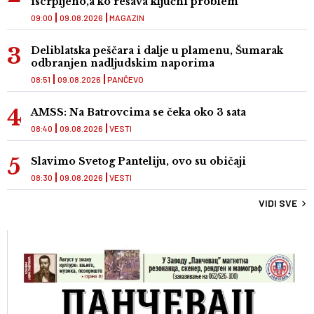
iscrpljeno,a ko rešava ključni problem
09:00
09.08.2026
MAGAZIN
Deliblatska peščara i dalje u plamenu, Šumarak
odbranjen nadljudskim naporima
08:51
09.08.2026
PANČEVO
AMSS: Na Batrovcima se čeka oko 3 sata
08:40
09.08.2026
VESTI
Slavimo Svetog Panteliju, ovo su običaji
08:30
09.08.2026
VESTI
VIDI SVE