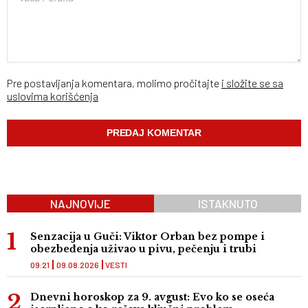
Pre postavljanja komentara, molimo pročitajte
i složite se sa
uslovima korišćenja
NAJNOVIJE
ISTAKNUTO
Senzacija u Guči: Viktor Orban bez pompe i
obezbeđenja uživao u pivu, pečenju i trubi
09:21
09.08.2026
VESTI
Dnevni horoskop za 9. avgust: Evo ko se oseća