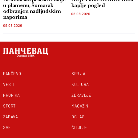
u plamenu, Šumarak
kaplje pogled
odbranjen nadljudskim
08.08.2026
naporima
09.08.2026
PANČEVO
SRBIJA
VESTI
KULTURA
HRONIKA
ZDRAVLJE
SPORT
MAGAZIN
ZABAVA
OGLASI
SVET
ČITULJE