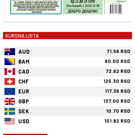
KURSNA LISTA
AUD
71.56 RSD
BAM
60.00 RSD
CAD
72.62 RSD
CHF
125.30 RSD
EUR
117.36 RSD
GBP
137.00 RSD
SEK
10.70 RSD
USD
101.82 RSD