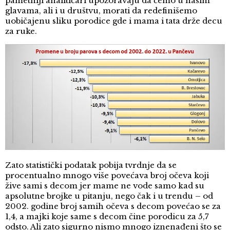
pametniji analitičari upozoravaju da ćemo u našim
glavama, ali i u društvu, morati da redefinišemo
uobičajenu sliku porodice gde i mama i tata drže decu
za ruke.
Zato statistički podatak pobija tvrdnje da se
procentualno mnogo više povećava broj očeva koji
žive sami s decom jer mame ne vode samo kad su
apsolutne brojke u pitanju, nego čak i u trendu – od
2002. godine broj samih očeva s decom povećao se za
1,4, a majki koje same s decom čine porodicu za 5,7
odsto. Ali zato sigurno nismo mnogo iznenađeni što se