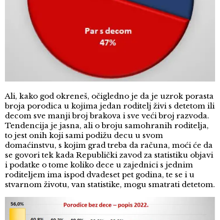
Ali, kako god okreneš, očigledno je da je uzrok porasta
broja porodica u kojima jedan roditelj živi s detetom ili
decom sve manji broj brakova i sve veći broj razvoda.
Tendencija je jasna, ali o broju samohranih roditelja,
to jest onih koji sami podižu decu u svom
domaćinstvu, s kojim grad treba da računa, moći će da
se govori tek kada Republički zavod za statistiku objavi
i podatke o tome koliko dece u zajednici s jednim
roditeljem ima ispod dvadeset pet godina, te se i u
stvarnom životu, van statistike, mogu smatrati detetom.