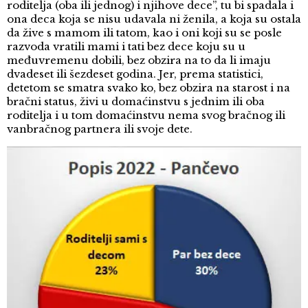
roditelja (oba ili jednog) i njihove dece”, tu bi spadala i
ona deca koja se nisu udavala ni ženila, a koja su ostala
da žive s mamom ili tatom, kao i oni koji su se posle
razvoda vratili mami i tati bez dece koju su u
međuvremenu dobili, bez obzira na to da li imaju
dvadeset ili šezdeset godina. Jer, prema statistici,
detetom se smatra svako ko, bez obzira na starost i na
bračni status, živi u domaćinstvu s jednim ili oba
roditelja i u tom domaćinstvu nema svog bračnog ili
vanbračnog partnera ili svoje dete.