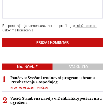
Pre postavljanja komentara, molimo pročitajte
i složite se sa
uslovima korišćenja
NAJNOVIJE
ISTAKNUTO
Pančevo: Svečani trodnevni program u hramu
Preobraženja Gospodnjeg
15:00
09.08.2026
PANČEVO
Vučić: Stambena naselja u Deliblatskoj peščari nisu
ugrožena