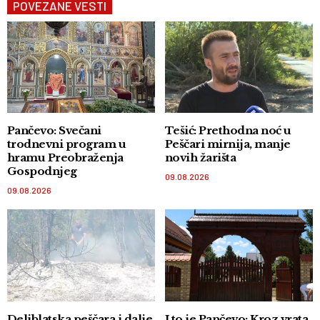
POVEZANE VESTI
Pančevo: Svečani
Tešić: Prethodna noć u
trodnevni program u
Peščari mirnija, manje
hramu Preobraženja
novih žarišta
Gospodnjeg
09.08.2026
09.08.2026
Deliblatska peščara i dalje
I to je Pančevo: Kroz vrata