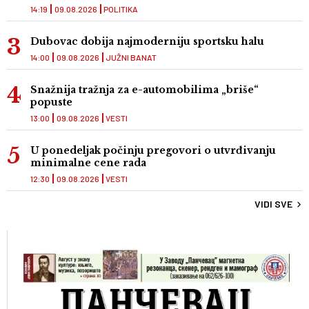
14:19
09.08.2026
POLITIKA
Dubovac dobija najmoderniju sportsku halu
14:00
09.08.2026
JUŽNI BANAT
Snažnija tražnja za e-automobilima „briše“
popuste
13:00
09.08.2026
VESTI
U ponedeljak počinju pregovori o utvrđivanju
minimalne cene rada
12:30
09.08.2026
VESTI
VIDI SVE