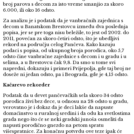
broj parova s decom za isto vreme smanjio za skoro
6.000, ili oko 16 odsto.
Za analizu je i podatak da je vanbračnih zajednica s
decom u Banatskom Brestovcu između dva poslednja
popisa, jer se pre toga nisu beležile, to jest od 2002. do
2011, povećan za skoro četiri odsto, što je ubedljivi
rekord na području celog Pančeva. Kako kazuju
podaci s popisa, od ukupnog broja porodica, oko 5,7
odsto čine vanbračne zajednice s decom i u gradu i u
selima, a u Brestovcu čak 9,8. Da smo u tome svi
napredni, dokazuju i primeri Prijepolja, gde taj broj ne
doseže ni jedan odsto, pa i Beograda, gde je 4,15 odsto.
Kačarevo rekorder
Podatak da u devet pančevačkih sela skoro 34 odsto
porodica živi bez dece, u odnosu na 28 odsto u gradu,
verovatno je i dokaz da je deci lakše da napuste
domaćinstvo u ruralnoj sredini i da odu ka svetlostima
grada nego što će se neki gradski junoša osmeliti da
napusti porodično gnezdo na petom spratu
višespratnice. Za konačnu potvrdu ove teze ipak će