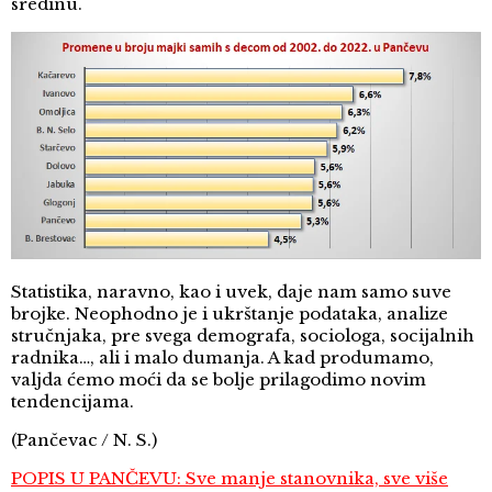
sredinu.
Statistika, naravno, kao i uvek, daje nam samo suve
brojke. Neophodno je i ukrštanje podataka, analize
stručnjaka, pre svega demografa, sociologa, socijalnih
radnika…, ali i malo dumanja. A kad produmamo,
valjda ćemo moći da se bolje prilagodimo novim
tendencijama.
(Pančevac / N. S.)
POPIS U PANČEVU: Sve manje stanovnika, sve više