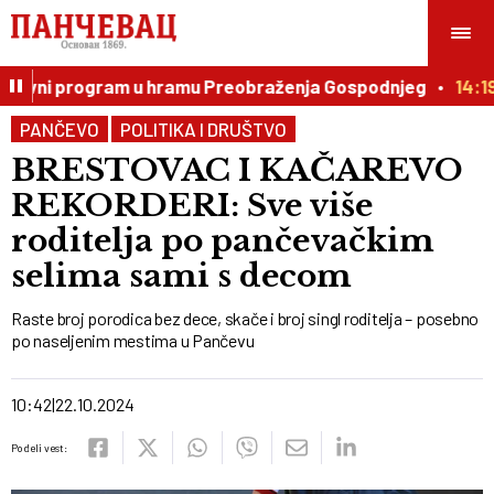
vni program u hramu Preobraženja Gospodnjeg
14:19
V
PANČEVO
POLITIKA I DRUŠTVO
BRESTOVAC I KAČAREVO
REKORDERI: Sve više
roditelja po pančevačkim
selima sami s decom
Raste broj porodica bez dece, skače i broj singl roditelja – posebno
po naseljenim mestima u Pančevu
10:42
22.10.2024
Podeli vest: