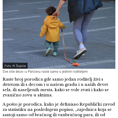
Foto: M. Šupica
Sve više dece i u Pančevu raste samo s jednim roditeljem
Raste broj porodica gde samo jedan roditelj živi s
detetom ili s decom i u našem gradu i u naših devet
sela, ili naseljenih mesta, kako se vole zvati i kako se
zvanično zovu u aktima.
A pošto je porodica, kako je definisao Republički zavod
za statistiku na poslednjem popisu, „zajednica koja se
sastoji samo od bračnog ili vanbračnog para, ili od