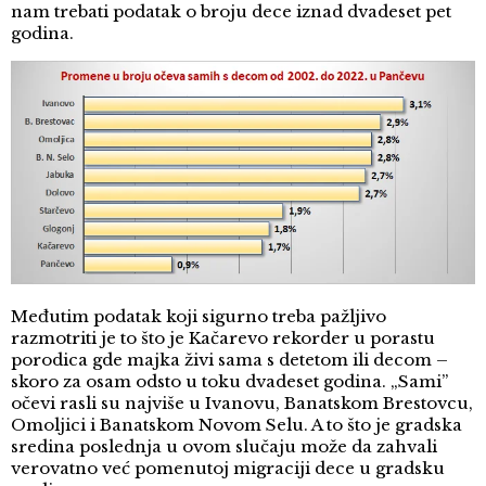
nam trebati podatak o broju dece iznad dvadeset pet
godina.
Međutim podatak koji sigurno treba pažljivo
razmotriti je to što je Kačarevo rekorder u porastu
porodica gde majka živi sama s detetom ili decom –
skoro za osam odsto u toku dvadeset godina. „Sami”
očevi rasli su najviše u Ivanovu, Banatskom Brestovcu,
Omoljici i Banatskom Novom Selu. A to što je gradska
sredina poslednja u ovom slučaju može da zahvali
verovatno već pomenutoj migraciji dece u gradsku