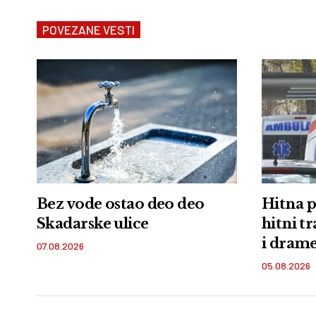
POVEZANE VESTI
Bez vode ostao deo deo
Hitna p
Skadarske ulice
hitni t
i dram
07.08.2026
05.08.2026