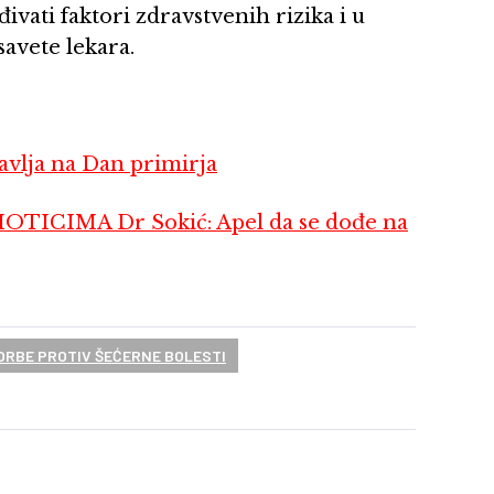
đivati faktori zdravstvenih rizika i u
savete lekara.
lja na Dan primirja
ICIMA Dr Sokić: Apel da se dođe na
ORBE PROTIV ŠEĆERNE BOLESTI