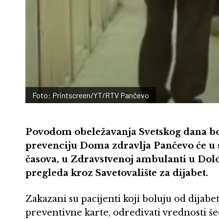
Foto: Printscreen/YT/RTV Pančevo
Povodom obeležavanja Svetskog dana bor
prevenciju Doma zdravlja Pančevo će u 
časova, u Zdravstvenoj ambulanti u Dolo
pregleda kroz Savetovalište za dijabet.
Zakazani su pacijenti koji boluju od dijabeta
preventivne karte, određivati vrednosti šeć