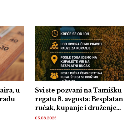
aira, u
Svi ste pozvani na Tamišku
gradu
regatu 8. avgusta: Besplatan
ručak, kupanje i druženje
na plaži Vir u Orlovatu
03.08.2026