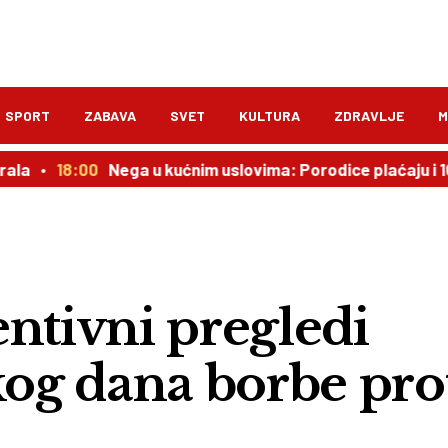
SPORT
ZABAVA
SVET
KULTURA
ZDRAVLJE
M
18:00
Nega u kućnim uslovima: Porodice plaćaju i 100.000 d
tivni pregledi
og dana borbe pro