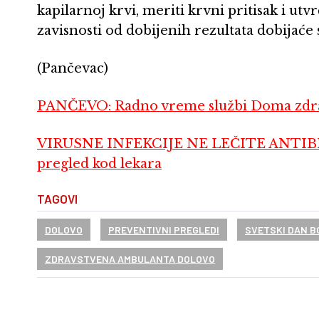
kapilarnoj krvi, meriti krvni pritisak i utvr
zavisnosti od dobijenih rezultata dobijaće 
(Pančevac)
PANČEVO: Radno vreme službi Doma zdrav
VIRUSNE INFEKCIJE NE LEČITE ANTIBIOT
pregled kod lekara
TAGOVI
DOLOVO
PREVENTIVNI PREGLEDI
SVETSKI DAN B
ZDRAVSTVENA AMBULANTA DOLOVO