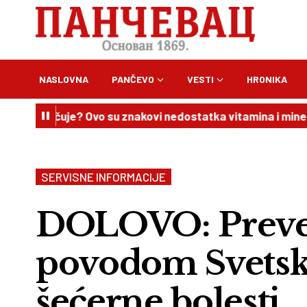
NASLOVNA
PANČEVO
VESTI
HRONIKA
ručuje? Ovo su znakovi nedostatka vitamina i minerala
SERVISNE INFORMACIJE
DOLOVO: Preven
povodom Svetsk
šećerne bolesti