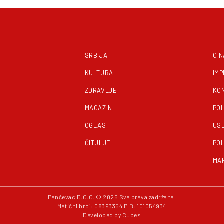
SRBIJA
O 
KULTURA
IM
ZDRAVLJE
KO
MAGAZIN
POL
OGLASI
US
ČITULJE
POL
MA
Pančevac D.O.O. © 2026 Sva prava zadržana.
Matični broj: 08393354 PIB: 101054934
Developed by
Cubes