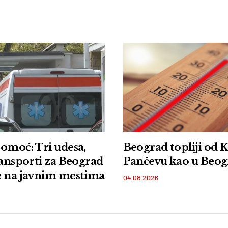
omoć: Tri udesa,
Beograd topliji od K
ransporti za Beograd
Pančevu kao u Beo
e na javnim mestima
04.08.2026