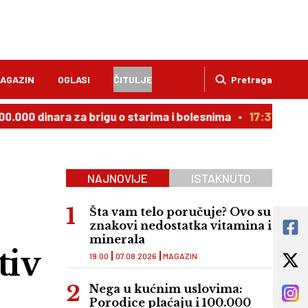
AGAZIN
OGLASI
ČITULJE
Pretraga
inara za brigu o starima i bolesnima
17:31
Gornji grad: 
NAJNOVIJE
ISTAKNUTO
Šta vam telo poručuje? Ovo su
znakovi nedostatka vitamina i
minerala
tiv
19:00
07.08.2026
MAGAZIN
Nega u kućnim uslovima:
Porodice plaćaju i 100.000