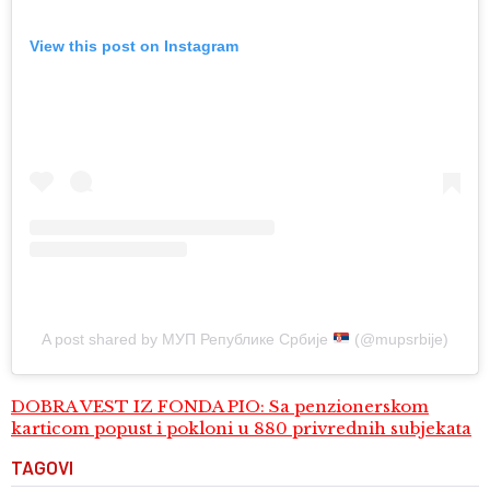
View this post on Instagram
A post shared by МУП Републике Србије
(@mupsrbije)
DOBRA VEST IZ FONDA PIO: Sa penzionerskom
karticom popust i pokloni u 880 privrednih subjekata
TAGOVI