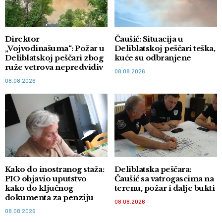
Direktor
Čaušić: Situacija u
„Vojvodinašuma“: Požar u
Deliblatskoj peščari teška,
Deliblatskoj peščari zbog
kuće su odbranjene
ruže vetrova nepredvidiv
08.08.2026
08.08.2026
Kako do inostranog staža:
Deliblatska peščara:
PIO objavio uputstvo
Čaušić sa vatrogascima na
kako do ključnog
terenu, požar i dalje bukti
dokumenta za penziju
08.08.2026
08.08.2026