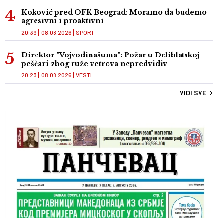
Koković pred OFK Beograd: Moramo da budemo
agresivni i proaktivni
20:39
08.08.2026
SPORT
Direktor "Vojvodinašuma": Požar u Deliblatskoj
peščari zbog ruže vetrova nepredvidiv
20:23
08.08.2026
VESTI
VIDI SVE