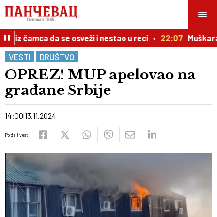
 iz čamca da se osveži i nestao u reci
22:07
Muškarac p
VESTI
DRUŠTVO
OPREZ! MUP apelovao na
građane Srbije
14:00
13.11.2024
Podeli vest: