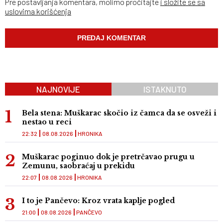
Pre postavljanja komentara, molimo pročitajte
i složite se sa
uslovima korišćenja
NAJNOVIJE
ISTAKNUTO
Bela stena: Muškarac skočio iz čamca da se osveži i
nestao u reci
22:32
08.08.2026
HRONIKA
Muškarac poginuo dok je pretrčavao prugu u
Zemunu, saobraćaj u prekidu
22:07
08.08.2026
HRONIKA
I to je Pančevo: Kroz vrata kaplje pogled
21:00
08.08.2026
PANČEVO