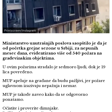
Printscreen/Instagram
Ministarstvo unutrašnjih poslova saopštilo je da je
od početka grejne sezone u Srbiji, za nepunih
mesec dana, evidentirano više od 540 požara na
građevinskim objektima.
U ovim požarima stradalo je sedmoro ljudi, dok je 19
lica povređeno.
MUP apeluje na građane da budu pažljivi, jer požare
uglavnom izazivaju nepažnja i nemar.
MUP je takođe naveo kako da se odgovorno
ponašamo.
Očistite i proverite dimnjake.