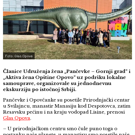
Foto: Glas Opova
Članice Udruženja žena „Pančevke – Gornji grad“ i
„Aktiva žena Opštine Opovo“ uz podršku lokalne
samouprave, organizovale su jednodnevnu
ekskurziju po istočnoj Srbiji.
Pančevke i Opovčanke su posetile Prirodnjački centar
u Svilajncu, manastir Manasiju kod Despotovca, zatim
Resavsku pećinu i na kraju vodopad Lisine, prenosi
Glas Opova
.
– U prirodnjačkom centru smo čule puno toga o
postanku naše planete, u manastiru smo posetile naše