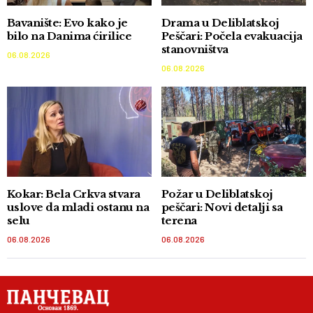
Bavanište: Evo kako je
Drama u Deliblatskoj
bilo na Danima ćirilice
Peščari: Počela evakuacija
stanovništva
06.08.2026
06.08.2026
Kokar: Bela Crkva stvara
Požar u Deliblatskoj
uslove da mladi ostanu na
peščari: Novi detalji sa
selu
terena
06.08.2026
06.08.2026