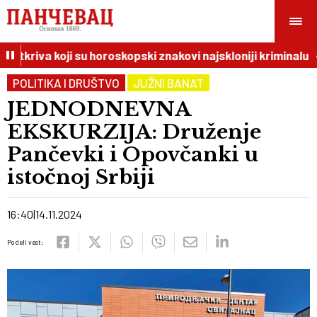
otkriva koji su horoskopski znakovi najskloniji kriminalu
POLITIKA I DRUŠTVO
JUŽNI BANAT
JEDNODNEVNA
EKSKURZIJA: Druženje
Pančevki i Opovčanki u
istočnoj Srbiji
16:40
14.11.2024
Podeli vest: