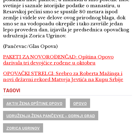
svetinje i saznale istorijske podatke o manastiru, u
Resavskoj pećini smo se spustile 80 metara ispod
zemlje i videle sve delove ovog prirodnog blaga, dok
smo se na vodopoadu okrepile i tako završile jedan
lepo proveden dan, izjavila je predsednica opovačkog
udruženja Zorica Ugrinov.
(Pančevac/Glas Opova)
PAKETI ZA NOVOROĐENČAD: Opština Opovo
darivala tri devojčice rođene u oktobru
OPOVAČKI STRELCI: Srebro za Roberta Mažinga i
novi državni rekord Matveja Jevtića na Kupu Srbije
TAGOVI
AKTIV ŽENA OPŠTINE OPOVO
OPOVO
UDRUŽENJA ŽENA PANČEVKE – GORNJI GRAD
ZORICA UGRINOV