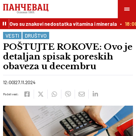
? Ovo su znakovi nedostatka vitamina i minerala
18:00
N
VESTI
DRUŠTVO
POŠTUJTE ROKOVE: Ovo je
detaljan spisak poreskih
obaveza u decembru
12:00
27.11.2024
Podeli vest: