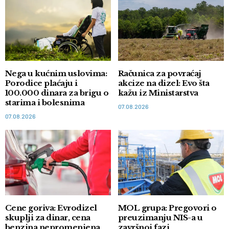
Nega u kućnim uslovima:
Računica za povraćaj
Porodice plaćaju i
akcize na dizel: Evo šta
100.000 dinara za brigu o
kažu iz Ministarstva
starima i bolesnima
07.08.2026
07.08.2026
Cene goriva: Evrodizel
MOL grupa: Pregovori o
skuplji za dinar, cena
preuzimanju NIS-a u
benzina nepromenjena
završnoj fazi