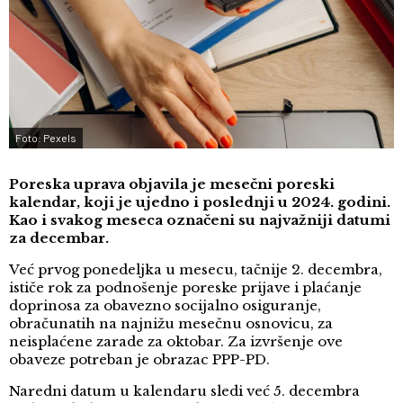
Foto: Pexels
Poreska uprava objavila je mesečni poreski
kalendar, koji je ujedno i poslednji u 2024. godini.
Kao i svakog meseca označeni su najvažniji datumi
za decembar.
Već prvog ponedeljka u mesecu, tačnije 2. decembra,
ističe rok za podnošenje poreske prijave i plaćanje
doprinosa za obavezno socijalno osiguranje,
obračunatih na najnižu mesečnu osnovicu, za
neisplaćene zarade za oktobar. Za izvršenje ove
obaveze potreban je obrazac PPP-PD.
Naredni datum u kalendaru sledi već 5. decembra