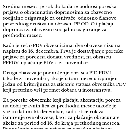
Sredina meseca je rok do kada se podnosi poreska
prijava o obračunatim doprinosima za obavezno
socijalno osiguranje za osnivače, odnosno članove
privrednog društva na obrascu PP OD-O i plaćaju
doprinosi za obavezno socijalno osiguranje za
prethodni mesec.
Kada je reč o PDV obveznicima, dve obaveze stižu na
naplatu do 16. decembra. Prva je dostavljanje poreske
prijave za porez na dodatu vrednost, na obrascu
PPPDV, i plaćanje PDV-a za novembar.
Druga obaveza je podnošenje obrasca PID PDV 1
takođe za novembar, ako je u tom mesecu ispunjen
jedan od kriterijuma za sticanje statusa obveznika PDV
koji pretežno vrši promet dobara u inostranstvu.
Za poreske obveznike koji plaćaju akontaciju poreza
na dobit pravnih lica za prethodni mesec takođe je
važan datum 16. decembar, kada ističe rok za
izmirenje ove obaveze, kao i za plaćanje obračunate
akcize za period od 16. do kraja prethodnog meseca.
Podnošenje poreske prijave za obračun akcize za