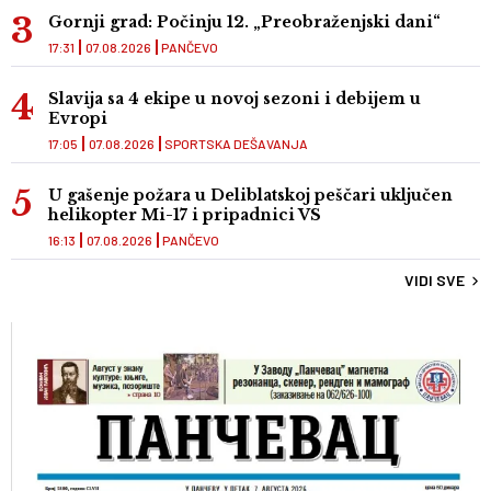
Gornji grad: Počinju 12. „Preobraženjski dani“
17:31
07.08.2026
PANČEVO
Slavija sa 4 ekipe u novoj sezoni i debijem u
Evropi
17:05
07.08.2026
SPORTSKA DEŠAVANJA
U gašenje požara u Deliblatskoj peščari uključen
helikopter Mi-17 i pripadnici VS
16:13
07.08.2026
PANČEVO
VIDI SVE