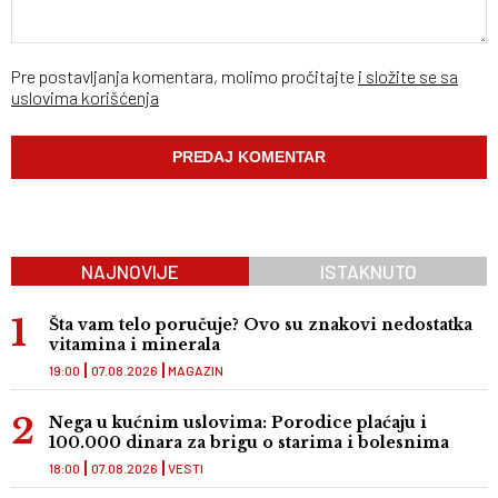
Pre postavljanja komentara, molimo pročitajte
i složite se sa
uslovima korišćenja
NAJNOVIJE
ISTAKNUTO
Šta vam telo poručuje? Ovo su znakovi nedostatka
vitamina i minerala
19:00
07.08.2026
MAGAZIN
Nega u kućnim uslovima: Porodice plaćaju i
100.000 dinara za brigu o starima i bolesnima
18:00
07.08.2026
VESTI