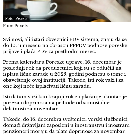
Foto: Pexels
Foto: Pexels
Svi novi, ali i stari obveznici PDV sistema, znaju da se
do 10. u mesecu na obrascu PPPDV podnose poreske
prijave i plaća PDV za prethodni mesec.
Prema kalendaru Poreske uprave, 16. decembar je
poslednji rok da preduzetnici koji su se odlučili na
isplatu lične zarade u 2025. godini podnesu o tome i
obaveštenje ovoj instituciji. Takođe, isti rok važi i za
one koji neće isplaćivati ličnu zaradu.
Isti datum važi kao krajnji rok za plaćanje akontacije
poreza i doprinosa na prihode od samostalne
delatnosti za novembar.
Takođe, do 16. decembra sveštenici, verski službenici,
domaći državljani zaposleni u inostranstvu i inostrani
penzioneri moraju da plate doprinose za novembar.