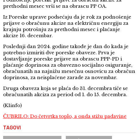
prethodni mesec vrši se na obrascu PP OA.
Iz Poreske uprave podsećaju da je rok za podnošenje
prijave o obračunu akcize na električnu energiju za
krajnju potrošnju za prethodni mesec i plaćanje
akcize 16. decembar.
Poslednji dan 2024. godine takođe je dan do kada je
potrebno izmiriti dve poreske obaveze. Prva je
dostavljanje poreske prijave na obrascu PPP-PD i
plaćanje doprinosa za obavezno socijalno osiguranje,
obračunatih na najnižu mesečnu osnovicu za obračun
doprinosa, za neisplaćene zarade za novembar.
Druga obaveza koja se plaća do 31. decembra tiče se
obračunatih akciza za period od 1. do 15. decembra.
(K1info)
ČUBRILO: Do četvrtka toplo, a onda stižu padavine
TAGOVI