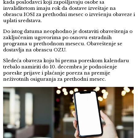
kada poslodavci koji zapošljavaju osobe sa
invaliditetom imaju rok da dostave izveštaje na
obrascu IOSI za prethodni mesec o izvršenju obaveze i
uplati sredstava.
Do istog datuma neophodno je dostaviti obaveštenja o
zaključenim ugovorima po osnovu estradnih
programa u prethodnom mesecu. Obaveštenje se
dostavlja na obrascu OZU.
Sledeća obaveza koju bi prema poreskom kalendaru
trebalo namiriti do 10. decembra je podnošenje
poreske prijave i plaćanje poreza na premije
neživotnih osiguranja za prethodni mesec.